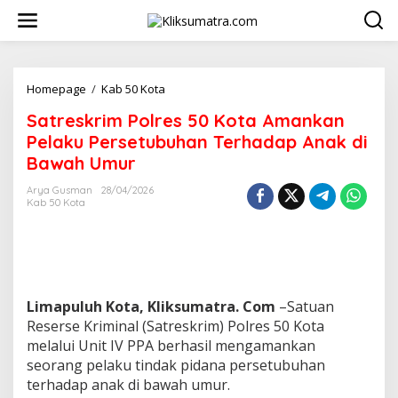
L
e
w
a
t
i
Homepage
/
Kab 50 Kota
S
k
a
Satreskrim Polres 50 Kota Amankan
e
t
k
r
Pelaku Persetubuhan Terhadap Anak di
o
e
Bawah Umur
n
s
t
k
Arya Gusman
28/04/2026
e
r
Kab 50 Kota
n
i
m
P
o
l
r
Limapuluh Kota, Kliksumatra. Com
–Satuan
e
Reserse Kriminal (Satreskrim) Polres 50 Kota
s
melalui Unit IV PPA berhasil mengamankan
5
0
seorang pelaku tindak pidana persetubuhan
K
terhadap anak di bawah umur.
o