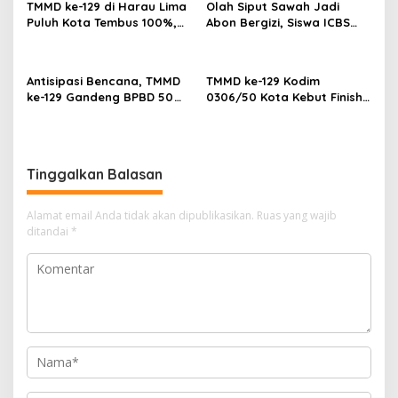
s
TMMD ke-129 di Harau Lima
Olah Siput Sawah Jadi
Langsung
Puluh Kota Tembus 100%,
Abon Bergizi, Siswa ICBS
Sasaran Non Fisik dan
Payakumbuh Siap
Ketahanan Pangan Tuntas
Harumkan Nama Daerah di
FIKSI
Antisipasi Bencana, TMMD
TMMD ke-129 Kodim
ke-129 Gandeng BPBD 50
0306/50 Kota Kebut Finish:
Kota Gelar Penyuluhan di
14 Penyuluhan Tuntas,
Buluh Kasok
Sasaran Fisik Tembus 86%
Tinggalkan Balasan
Alamat email Anda tidak akan dipublikasikan.
Ruas yang wajib
ditandai
*