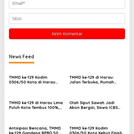
News Feed
TMMD ke-129 Kodim
TMMD ke-129 di Harau:
0306/50 Kota di Harau
Jalan Terbuka, Rumah
Tuntaskan RTLH dan Capai
Layak, dan Layanan
Progres 92%, Warga
Kesehatan Gratis Langsung
Rasakan Manfaat
Dirasa Warga
Langsung
TMMD ke-129 di Harau Lima
Olah Siput Sawah Jadi
Puluh Kota Tembus 100%,
Abon Bergizi, Siswa ICBS
Sasaran Non Fisik dan
Payakumbuh Siap
Ketahanan Pangan Tuntas
Harumkan Nama Daerah di
FIKSI
Antisipasi Bencana, TMMD
TMMD ke-129 Kodim
ke-129 Gandeng BPBD 50
0306/50 Kota Kebut Finish: