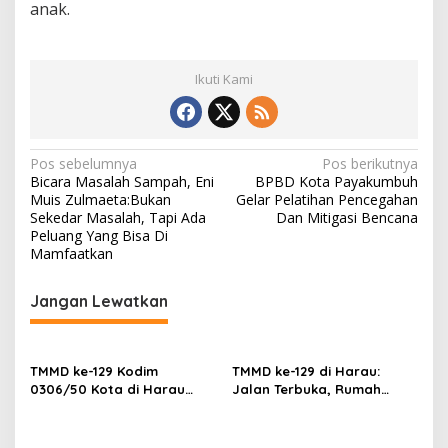
anak.
Ikuti Kami
N
Pos sebelumnya
Pos berikutnya
Bicara Masalah Sampah, Eni
BPBD Kota Payakumbuh
a
Muis Zulmaeta:Bukan
Gelar Pelatihan Pencegahan
v
Sekedar Masalah, Tapi Ada
Dan Mitigasi Bencana
Peluang Yang Bisa Di
i
Mamfaatkan
g
Jangan Lewatkan
a
s
i
TMMD ke-129 Kodim
TMMD ke-129 di Harau:
p
0306/50 Kota di Harau
Jalan Terbuka, Rumah
Tuntaskan RTLH dan Capai
Layak, dan Layanan
o
Progres 92%, Warga
Kesehatan Gratis Langsung
Rasakan Manfaat
Dirasa Warga