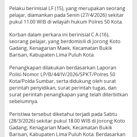
t
Pelaku berinisial LF (15), yang merupakan seorang
a
pelajar, diamankan pada Senin (27/4/2026) sekitar
A
m
pukul 11.00 WIB di wilayah hukum Polres 50 Kota.
a
n
Korban dalam perkara ini berinisial C A (16),
k
seorang pelajar, yang berdomisili di Jorong Koto
a
Gadang, Kenagarian Maek, Kecamatan Bukik
n
P
Barisan, Kabupaten Lima Puluh Kota.
e
l
Penangkapan dilakukan berdasarkan Laporan
a
Polisi Nomor LP/B/44/IV/2026/SPKT/Polres 50
k
Kota/Polda Sumbar, serta didukung oleh surat
u
P
perintah penyidikan, surat perintah tugas, dan
e
surat perintah penangkapan yang telah diterbitkan
r
sebelumnya.
s
e
Peristiwa tersebut diketahui terjadi pada Sabtu
t
u
(28/3/2026) sekitar pukul 18.00 WIB di Jorong Koto
b
Gadang, Kenagarian Maek, Kecamatan Bukik
u
Barisan, Kabupaten Lima Puluh Kota. Berdasarkan
h