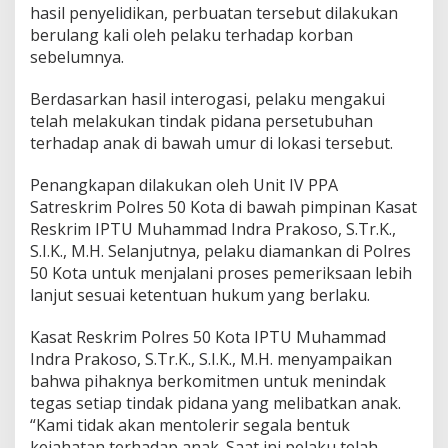
hasil penyelidikan, perbuatan tersebut dilakukan
a
n
berulang kali oleh pelaku terhadap korban
T
sebelumnya.
e
r
Berdasarkan hasil interogasi, pelaku mengakui
h
telah melakukan tindak pidana persetubuhan
a
d
terhadap anak di bawah umur di lokasi tersebut.
a
p
Penangkapan dilakukan oleh Unit IV PPA
A
Satreskrim Polres 50 Kota di bawah pimpinan Kasat
n
Reskrim IPTU Muhammad Indra Prakoso, S.Tr.K.,
a
k
S.I.K., M.H. Selanjutnya, pelaku diamankan di Polres
d
50 Kota untuk menjalani proses pemeriksaan lebih
i
lanjut sesuai ketentuan hukum yang berlaku.
B
a
Kasat Reskrim Polres 50 Kota IPTU Muhammad
w
a
Indra Prakoso, S.Tr.K., S.I.K., M.H. menyampaikan
h
bahwa pihaknya berkomitmen untuk menindak
U
tegas setiap tindak pidana yang melibatkan anak.
m
“Kami tidak akan mentolerir segala bentuk
u
kejahatan terhadap anak. Saat ini pelaku telah
r