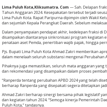
Lima Puluh Kota,Kliksumatra. Com
— Sah. Delapan fraks
Tahun Anggaran 2024. Kesepakatan tersebut terjadi seusa
Lima Puluh Kota. Rapat Paripurna dipimpin oleh Wakil Ket
dan sejumlah Kepala Perangkat Daerah. Sebelum melaksana
Dalam penyampaian pendapat akhir, kedelepan fraksi di 
disampaikan diantaranya sinkronisasi program kegiatan ek
penataan aset Pemda, penertiban wajib pajak, hingga per
Pjs. Bupati Lima Puluh Kota Ahmad Zakri memberikan apr
dalam menelaah seluruh substansi mengenai Perubahan
Pihaknya juga memastikan, seluruh mata anggaran yang 
dan rekomendasi yang disampaikan dalam proses pembah
“Ranperda tentang perubahan APBD 2024 yang telah diset
berharap Ranperda yang disepakati segera ditetapkan jad
Ahmad Zakri berharap sinergi bersama pihak legislatif y
dan kegiatan tahun 2024. “Semoga kinerja Pemerintah 
Puluh Kota,” tandasnya.