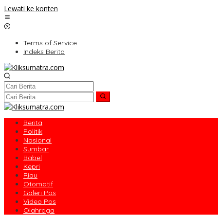
Lewati ke konten
Terms of Service
Indeks Berita
Berita
Politik
Nasional
Sumbar
Babel
Kepri
Riau
Otomatif
Galeri Pos
Video Pos
Olahraga