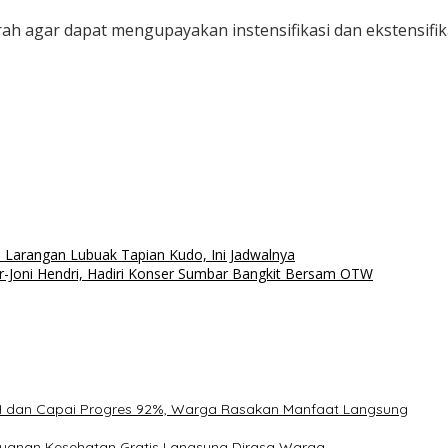
rah agar dapat mengupayakan instensifikasi dan ekstensifi
Larangan Lubuak Tapian Kudo, Ini Jadwalnya
-Joni Hendri, Hadiri Konser Sumbar Bangkit Bersam OTW
H dan Capai Progres 92%, Warga Rasakan Manfaat Langsung
ayanan Kesehatan Gratis Langsung Dirasa Warga