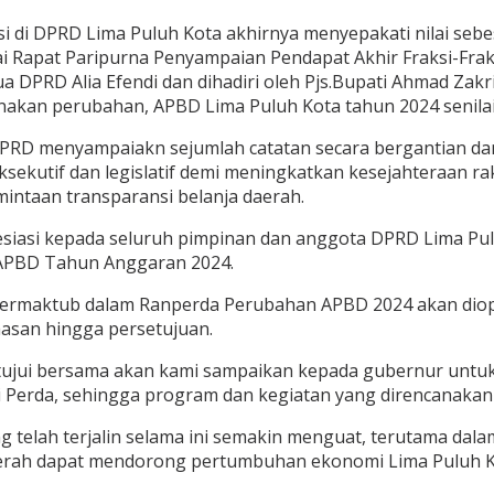
i di DPRD Lima Puluh Kota akhirnya menyepakati nilai sebe
i Rapat Paripurna Penyampaian Pendapat Akhir Fraksi-Fraks
ua DPRD Alia Efendi dan dihadiri oleh Pjs.Bupati Ahmad Za
kan perubahan, APBD Lima Puluh Kota tahun 2024 senilai R
DPRD menyampaiakn sejumlah catatan secara bergantian dan
sekutif dan legislatif demi meningkatkan kesejahteraan rak
mintaan transparansi belanja daerah.
esiasi kepada seluruh pimpinan dan anggota DPRD Lima Pul
 APBD Tahun Anggaran 2024.
termaktub dalam Ranperda Perubahan APBD 2024 akan diopt
asan hingga persetujuan.
ujui bersama akan kami sampaikan kepada gubernur untuk 
i Perda, sehingga program dan kegiatan yang direncanakan 
ang telah terjalin selama ini semakin menguat, terutama d
Daerah dapat mendorong pertumbuhan ekonomi Lima Puluh 