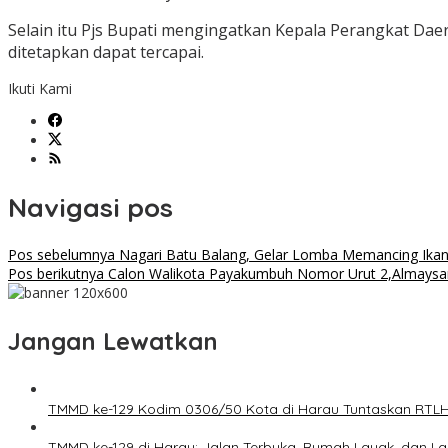
Selain itu Pjs Bupati mengingatkan Kepala Perangkat Dae
ditetapkan dapat tercapai.
Ikuti Kami
Navigasi pos
Pos sebelumnya
Nagari Batu Balang, Gelar Lomba Memancing Ikan 
Pos berikutnya
Calon Walikota Payakumbuh Nomor Urut 2,Almaysar
Jangan Lewatkan
TMMD ke-129 Kodim 0306/50 Kota di Harau Tuntaskan RTL
TMMD ke-129 di Harau: Jalan Terbuka, Rumah Layak, dan L