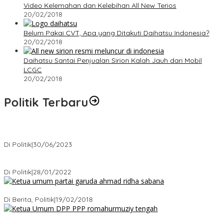
Video Kelemahan dan Kelebihan All New Terios
20/02/2018
Belum Pakai CVT, Apa yang Ditakuti Daihatsu Indonesia?
20/02/2018
Daihatsu Santai Penjualan Sirion Kalah Jauh dari Mobil
LCGC
20/02/2018
Politik Terbaru
Presiden : RUU Perampasan Aset tergantung DPR
Di Politik
|
30/06/2023
Puan Maharani : Berantas Sindikat Mafia Pupuk Bersubsidi!.
Di Politik
|
28/01/2022
Ini Dia Hubungan Partai Garuda dengan Gerindra
Di Berita, Politik
|
19/02/2018
Strategi PPP Menangkan Duet Ganjar dan Gus Yasin