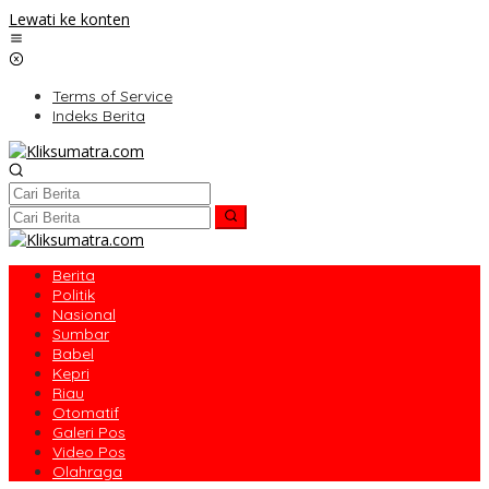
Lewati ke konten
Terms of Service
Indeks Berita
Berita
Politik
Nasional
Sumbar
Babel
Kepri
Riau
Otomatif
Galeri Pos
Video Pos
Olahraga