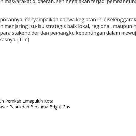
an masyarakat di daerah, sehingga akan terjadi pembangun
 laporannya menyampaikan bahwa kegiatan ini diselenggar
enjaring isu-isu strategis baik lokal, regional, maupun 
i para stakeholder dan pemangku kepentingan dalam mew
kasnya. (Tim)
nuh Pemkab Limapuluh Kota
sar Pabukoan Bersama Bright Gas