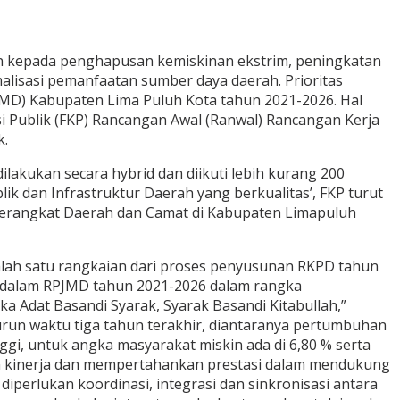
 kepada penghapusan kemiskinan ekstrim, peningkatan
isasi pemanfaatan sumber daya daerah. Prioritas
JMD) Kabupaten Lima Puluh Kota tahun 2021-2026. Hal
 Publik (FKP) Rancangan Awal (Ranwal) Rancangan Kerja
k.
akukan secara hybrid dan diikuti lebih kurang 200
k dan Infrastruktur Daerah yang berkualitas’, FKP turut
a Perangkat Daerah dan Camat di Kabupaten Limapuluh
lah satu rangkaian dari proses penyusunan RKPD tahun
dalam RPJMD tahun 2021-2026 dalam rangka
 Adat Basandi Syarak, Syarak Basandi Kitabullah,”
urun waktu tiga tahun terakhir, diantaranya pertumbuhan
i, untuk angka masyarakat miskin ada di 6,80 % serta
an kinerja dan mempertahankan prestasi dalam mendukung
erlukan koordinasi, integrasi dan sinkronisasi antara