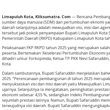
Limapuluh Kota, Kliksumatra. Com
— Rencana Pembangun
sumber daya manusia (SDM) dan pertumbuhan eknomi yang
daerah selanjutnya adalah mewujudkan visi, misi dan ag
tersebut jadi pokok penyampaian Bupati Limapuluh Kota 
Pemerintah Daerah (RKPD) Kabupaten Limapuluh Kota tahun
Pelaksanaan FKP RKPD tahun 2025 yang merupakan salah s
peserta. Bertemakan ‘Akselerasi Pertumbuhan Ekonomi yang
dihadiri unsur Forkopimda, Ketua TP PKK Nevi Safaruddin
Kota.
Dalam sambutannya, Bupati Safaruddin menjelaskan bah
2025. “Perencanaan pembangunan di tahun 2025 merupa
menyukseskan visi dan misi daerah yaitu Mewujudkan Lim
ujarnya. Selanjutnya Ia mengatakan, peningkatan prestas
ekonomi sebesar 4,55 %, sedangkan Indeks Pembangunan M
sejumlah prestasi lainnya. Namun, Bupati Safaruddin me
terwujudnya visi daerah. Bupati Safaruddin mengungkapk