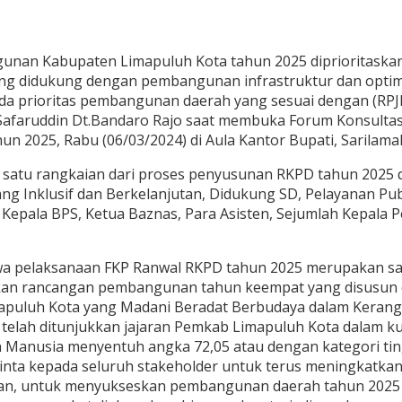
an Kabupaten Limapuluh Kota tahun 2025 diprioritaskan
 didukung dengan pembangunan infrastruktur dan optimal
enda prioritas pembangunan daerah yang sesuai dengan (RP
Safaruddin Dt.Bandaro Rajo saat membuka Forum Konsultasi
 2025, Rabu (06/03/2024) di Aula Kantor Bupati, Sarilama
atu rangkaian dari proses penyusunan RKPD tahun 2025 dil
 Inklusif dan Berkelanjutan, Didukung SD, Pelayanan Publi
, Kepala BPS, Ketua Baznas, Para Asisten, Sejumlah Kepal
wa pelaksanaan FKP Ranwal RKPD tahun 2025 merupakan sa
kan rancangan pembangunan tahun keempat yang disusun 
apuluh Kota yang Madani Beradat Berbudaya dalam Kerangka
i telah ditunjukkan jajaran Pemkab Limapuluh Kota dalam k
anusia menyentuh angka 72,05 atau dengan kategori tingg
minta kepada seluruh stakeholder untuk terus meningkatk
an, untuk menyukseskan pembangunan daerah tahun 2025 dip