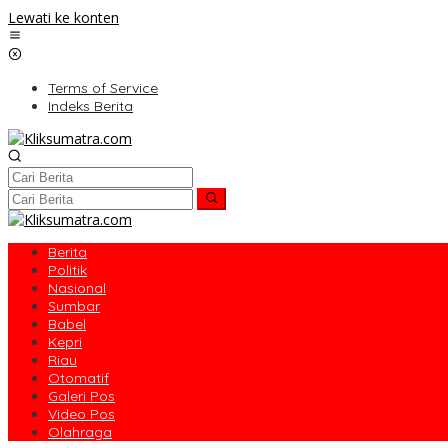
Lewati ke konten
Terms of Service
Indeks Berita
Berita
Politik
Nasional
Sumbar
Babel
Kepri
Riau
Otomatif
Galeri Pos
Video Pos
Olahraga