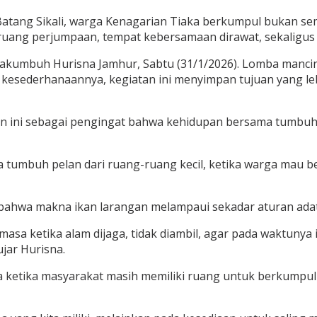
Batang Sikali, warga Kenagarian Tiaka berkumpul bukan 
 ruang perjumpaan, tempat kebersamaan dirawat, sekaligus
kumbuh Hurisna Jamhur, Sabtu (31/1/2026). Lomba mancing i
lik kesederhanaannya, kegiatan ini menyimpan tujuan yang l
 ini sebagai pengingat bahwa kehidupan bersama tumbuh 
. Ia tumbuh pelan dari ruang-ruang kecil, ketika warga mau
ahwa makna ikan larangan melampaui sekadar aturan adat
asa ketika alam dijaga, tidak diambil, agar pada waktunya i
jar Hurisna.
a ketika masyarakat masih memiliki ruang untuk berkumpul d