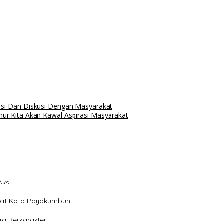
si Dan Diskusi Dengan Masyarakat
ur:Kita Akan Kawal Aspirasi Masyarakat
ksi
dat Kota Payakumbuh
a Berkarakter