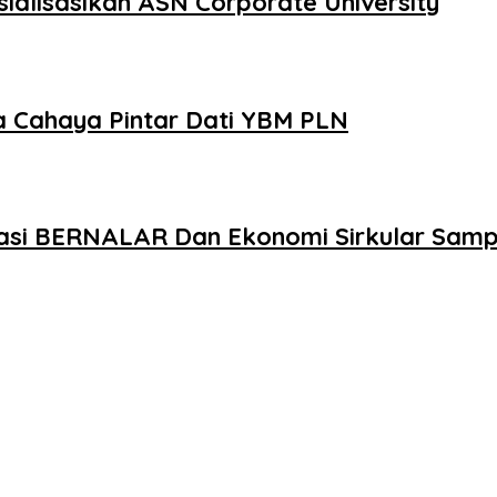
alisasikan ASN Corporate University
a Cahaya Pintar Dati YBM PLN
si BERNALAR Dan Ekonomi Sirkular Sam