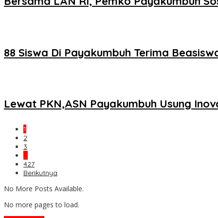
Bersama LAN RI, Pemko Payakumbuh Sosi
88 Siswa Di Payakumbuh Terima Beasisw
Lewat PKN,ASN Payakumbuh Usung Inova
1
2
3
…
427
Berikutnya
No More Posts Available.
No more pages to load.