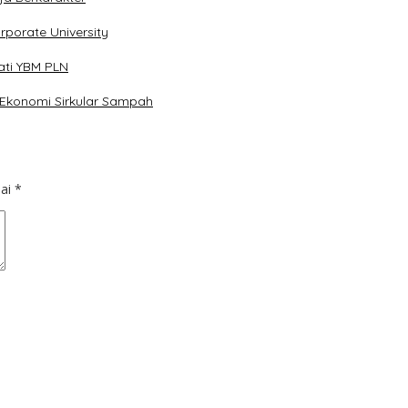
porate University
ati YBM PLN
Ekonomi Sirkular Sampah
dai
*