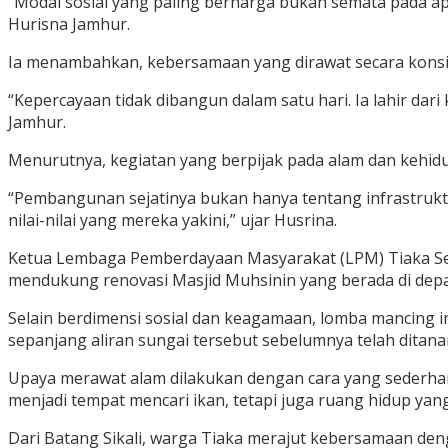
“Modal sosial yang paling berharga bukan semata pada ap
Hurisna Jamhur.
Ia menambahkan, kebersamaan yang dirawat secara konsi
“Kepercayaan tidak dibangun dalam satu hari. Ia lahir dari
Jamhur.
Menurutnya, kegiatan yang berpijak pada alam dan kehi
“Pembangunan sejatinya bukan hanya tentang infrastru
nilai-nilai yang mereka yakini,” ujar Husrina.
Ketua Lembaga Pemberdayaan Masyarakat (LPM) Tiaka Sep
mendukung renovasi Masjid Muhsinin yang berada di depan
Selain berdimensi sosial dan keagamaan, lomba mancing i
sepanjang aliran sungai tersebut sebelumnya telah ditan
Upaya merawat alam dilakukan dengan cara yang sederhana 
menjadi tempat mencari ikan, tetapi juga ruang hidup yan
Dari Batang Sikali, warga Tiaka merajut kebersamaan de