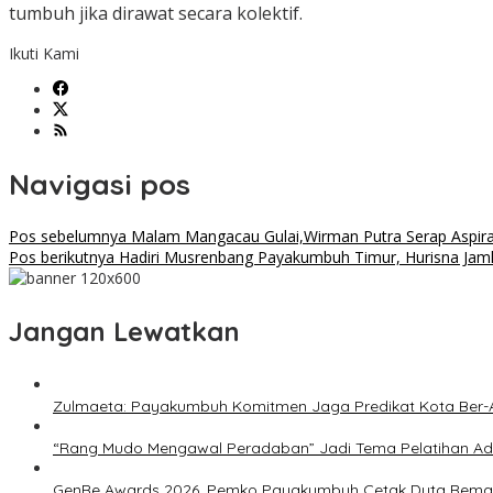
tumbuh jika dirawat secara kolektif.
Ikuti Kami
Navigasi pos
Pos sebelumnya
Malam Mangacau Gulai,Wirman Putra Serap Aspira
Pos berikutnya
Hadiri Musrenbang Payakumbuh Timur, Hurisna Jamh
Jangan Lewatkan
Zulmaeta: Payakumbuh Komitmen Jaga Predikat Kota Ber-A
“Rang Mudo Mengawal Peradaban” Jadi Tema Pelatihan A
GenRe Awards 2026, Pemko Payakumbuh Cetak Duta Remaj