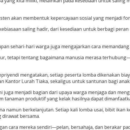
a yang kita miliki, melainkan pada kesediaan untuk saling
sten akan membentuk kepercayaan sosial yang menjadi fon
 kebiasaan saling hadir, dari kesediaan untuk berbagi peran
dupan sehari-hari warga juga mengajarkan cara memandang
ktur, tetapi tentang bagaimana manusia merasa terhubun
riyendi mengatakan, setiap peserta lomba dikenakan biay
 Kantor Lurah Tiaka, sekaligus untuk santunan bagi anak y
ni juga menjadi bagian dari upaya warga menjaga dan mengh
am tanaman produktif yang kelak hasilnya dapat dimanfaatk
namun berkelanjutan. Setiap kali lomba usai, bibit ikan ke
g dirawat bersama.
ngan cara mereka sendiri—pelan, bersahaja, dan berakar 