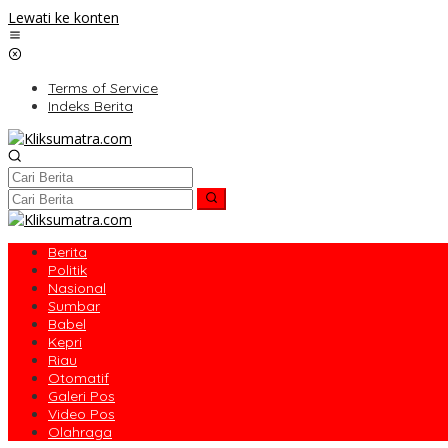
Lewati ke konten
Terms of Service
Indeks Berita
Berita
Politik
Nasional
Sumbar
Babel
Kepri
Riau
Otomatif
Galeri Pos
Video Pos
Olahraga