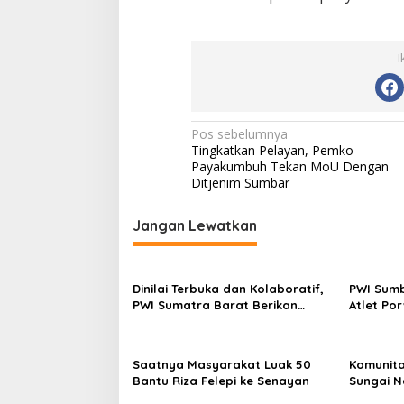
I
N
Pos sebelumnya
Tingkatkan Pelayan, Pemko
a
Payakumbuh Tekan MoU Dengan
v
Ditjenim Sumbar
i
Jangan Lewatkan
g
a
s
Dinilai Terbuka dan Kolaboratif,
PWI Sumb
PWI Sumatra Barat Berikan
Atlet Po
i
Penghargaan Kepada Kapolres
Limapulu
p
50 Kota AKBP Syaiful Wachid
o
Saatnya Masyarakat Luak 50
Komunita
Bantu Riza Felepi ke Senayan
Sungai N
s
Muhaimin