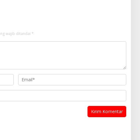
Sebagai Presiden 2024
ng wajib ditandai
*