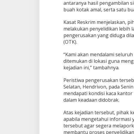
antaranya hasil pengambilan sid
u
buah kotak amal, serta satu bua
s
a
k
Kasat Reskrim menjelaskan, pih
a
melakukan penyelidikan lebih
n
pengerusakan yang diduga dila
K
(OTK).
a
n
t
“Kami akan mendalami seluruh 
o
ditemukan di lokasi guna meng
r
kejadian ini,” tambahnya.
P
W
Peristiwa pengerusakan terseb
I
o
Selatan, Hendrivon, pada Senin (
l
mendapati kondisi kaca kantor 
e
dalam keadaan didobrak.
h
O
Atas kejadian tersebut, pihak
T
K
apabila mengetahui informasi 
.
tersebut agar segera melapor
membantu proses penyelidikan.