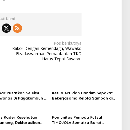
kuti Kami
Pos berikutnya
Rakor Dengan Kemendagri, Wawako
Elzadaswarman:Pemanfaatan TKD
Harus Tepat Sasaran
ar Pusatkan Seleksi
Ketua APL dan Dandim Sepakat
rwanas Di Payakumbuh –
Bekerjasama Kelola Sampah di
h Kota
Luak 50
s Kader Kesehatan
Komunitas Pemuda Futsal
aniang, Deklarasikan
TIMOJOLA Sumatra Barat
 Iskandar Calon
,Deklarasikan Muhaimin Iskandar