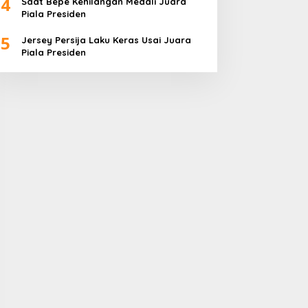
4
Saat Bepe Kehilangan Medali Juara
Piala Presiden
5
Jersey Persija Laku Keras Usai Juara
Piala Presiden