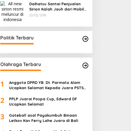
Daihatsu Santai Penjualan
Sirion Kalah Jauh dari Mobil
LCGC
20/02/2018
Politik Terbaru
Olahraga Terbaru
1
Anggota DPRD YB. Dt. Parmato Alam
Ucapkan Selamat Kepada Juara PSTS
Cup IV
2
PPLP Juarai Pospa Cup, Edward DF
Ucapkan Selamat
3
Gateball asal Payakumbuh Binaan
Letkov Kav Ferry Lahe Juara di Bali