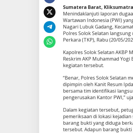
l
Sumatera Barat, Kliksumatr
a
Menindaklanjuti laporan duga
t
Wartawan Indonesia (PWI) yang
a
n
Nagari Lubuk Gadang, Kecamata
L
Polres Solok Selatan langsung
a
Perkara (TKP), Rabu (20/05/202
k
u
Kapolres Solok Selatan AKBP M. 
k
a
Reskrim AKP Muhammad Yogi Bi
n
kegiatan tersebut.
O
l
“Benar, Polres Solok Selatan m
a
dipimpin oleh Kanit Resum Ipda 
h
T
bersama tim identifikasi langs
K
pengerusakan Kantor PWI,” uja
P
P
Dalam kegiatan tersebut, pet
e
pemeriksaan di lokasi kejadia
n
g
barang bukti yang diduga ber
e
tersebut. Adapun barang bukti
r