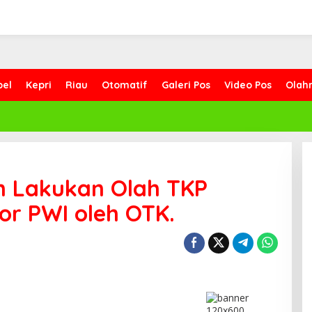
bel
Kepri
Riau
Otomatif
Galeri Pos
Video Pos
Olah
an Lakukan Olah TKP
or PWI oleh OTK.