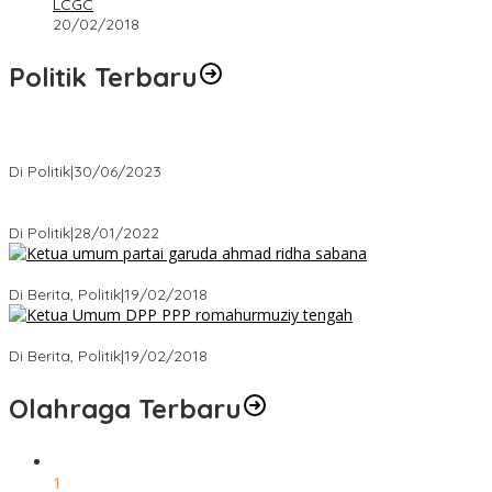
LCGC
20/02/2018
Politik Terbaru
Presiden : RUU Perampasan Aset tergantung DPR
Di Politik
|
30/06/2023
Puan Maharani : Berantas Sindikat Mafia Pupuk Bersubsidi!.
Di Politik
|
28/01/2022
Ini Dia Hubungan Partai Garuda dengan Gerindra
Di Berita, Politik
|
19/02/2018
Strategi PPP Menangkan Duet Ganjar dan Gus Yasin
Di Berita, Politik
|
19/02/2018
Olahraga Terbaru
1