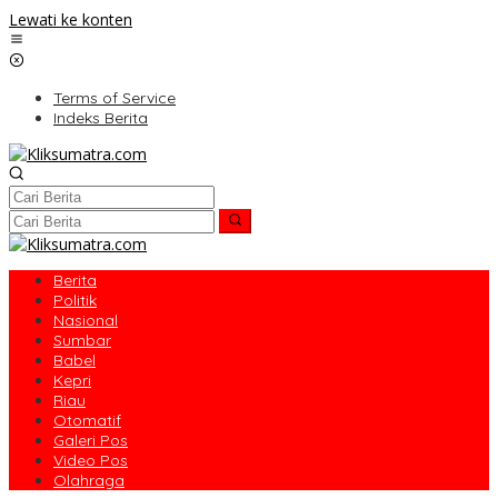
Lewati ke konten
Terms of Service
Indeks Berita
Berita
Politik
Nasional
Sumbar
Babel
Kepri
Riau
Otomatif
Galeri Pos
Video Pos
Olahraga