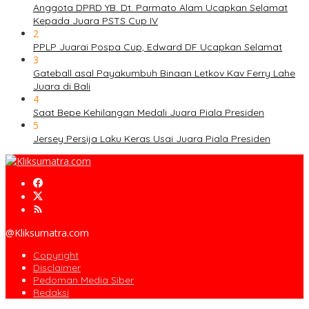
Anggota DPRD YB. Dt. Parmato Alam Ucapkan Selamat
Kepada Juara PSTS Cup IV
2
PPLP Juarai Pospa Cup, Edward DF Ucapkan Selamat
3
Gateball asal Payakumbuh Binaan Letkov Kav Ferry Lahe
Juara di Bali
4
Saat Bepe Kehilangan Medali Juara Piala Presiden
5
Jersey Persija Laku Keras Usai Juara Piala Presiden
@Kliksumatra.com
Copyright
Disclaimer
Pedoman Media Siber
Redaksi