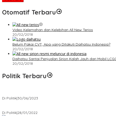
Otomatif Terbaru
Video Kelemahan dan Kelebihan All New Terios
20/02/2018
Belum Pakai CVT, Apa yang Ditakuti Daihatsu Indonesia?
20/02/2018
Daihatsu Santai Penjualan Sirion Kalah Jauh dari Mobil LCG
20/02/2018
Politik Terbaru
Presiden : RUU Perampasan Aset tergantung DPR
Di Politik
|
30/06/2023
Puan Maharani : Berantas Sindikat Mafia Pupuk Bersubsidi!.
Di Politik
|
28/01/2022