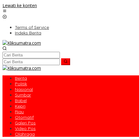
Lewati ke konten
Terms of Service
Indeks Berita
Berita
Politik
Nasional
Sumbar
Babel
Kepri
Riau
Otomatif
Galeri Pos
Video Pos
Olahraga