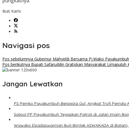
pungkasnya.
Ikuti Kami
Navigasi pos
Pos sebelumnya
Gubernur Mahyeldi Bersama Pj.Wako Payakumbuh
Pos berikutnya
Bupati Safaruddin Gratiskan Masyarakat Limapuluh 
Jangan Lewatkan
PS Pemko Payakumbuh Berpesta Gol, Angkat Trofi Pemda 
Satpol PP Payakumbuh Tegaskan Patroli di Jalan Imam Bonjo
Wawako Elzadaswarman Ikuti Bimtek ASWAKADA di Batam, Pe