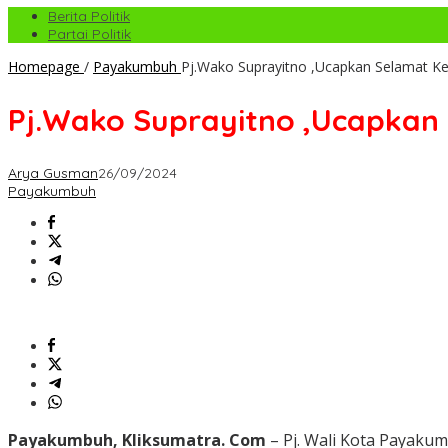
Berita Politik
Partai Politik
Homepage
/
Payakumbuh
Pj.Wako Suprayitno ,Ucapkan Selamat K
Pj.Wako Suprayitno ,Ucapkan
Arya Gusman
26/09/2024
Payakumbuh
Payakumbuh, Kliksumatra. Com
– Pj. Wali Kota Payaku