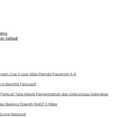
yitno
an Sahladi
Agam Cup II Usai Gilas Pemda Pasaman 4-0
l Bersifat Persuasif
rkuat Tata Kelola Pemerintahan dan Sinkronisasi Kebijakan
 Belanja Daerah Rp821,5 Miliar
core Nasional