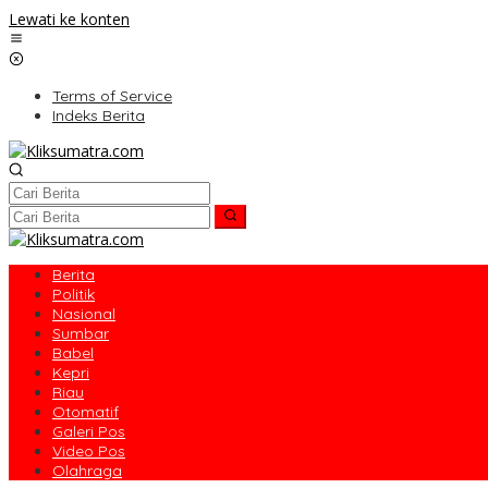
Lewati ke konten
Terms of Service
Indeks Berita
Berita
Politik
Nasional
Sumbar
Babel
Kepri
Riau
Otomatif
Galeri Pos
Video Pos
Olahraga