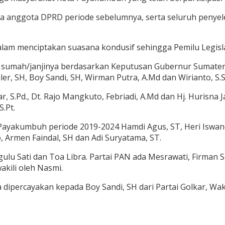
rja anggota DPRD periode sebelumnya, serta seluruh penyel
lam menciptakan suasana kondusif sehingga Pemilu Legislat
sumah/janjinya berdasarkan Keputusan Gubernur Sumatera
hler, SH, Boy Sandi, SH, Wirman Putra, A.Md dan Wirianto, S.
r, S.Pd., Dt. Rajo Mangkuto, Febriadi, A.Md dan Hj. Hurisna
S.Pt.
ayakumbuh periode 2019-2024 Hamdi Agus, ST, Heri Iswandi, 
, Armen Faindal, SH dan Adi Suryatama, ST.
angulu Sati dan Toa Libra. Partai PAN ada Mesrawati, Firman
akili oleh Nasmi.
ercayakan kepada Boy Sandi, SH dari Partai Golkar, Wakil 