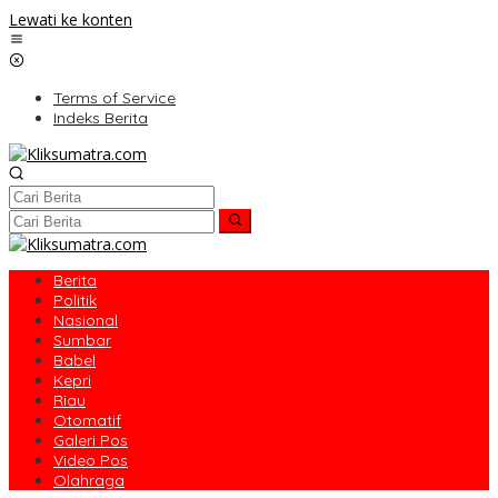
Lewati ke konten
Terms of Service
Indeks Berita
Berita
Politik
Nasional
Sumbar
Babel
Kepri
Riau
Otomatif
Galeri Pos
Video Pos
Olahraga