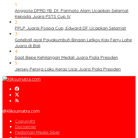
1
Anggota DPRD YB. Dt. Parmato Alam Ucapkan Selamat
Kepada Juara PSTS Cup IV
2
PPLP Juarai Pospa Cup, Edward DF Ucapkan Selamat
3
Gateball asal Payakumbuh Binaan Letkov Kav Ferry Lahe
Juara di Bali
4
Saat Bepe Kehilangan Medali Juara Piala Presiden
5
Jersey Persija Laku Keras Usai Juara Piala Presiden
@Kliksumatra.com
Copyright
Disclaimer
Pedoman Media Siber
Redaksi