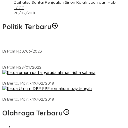
Daihatsu Santai Penjualan Sirion Kalah Jauh dari Mobil
LCGC
20/02/2018
Politik Terbaru
Presiden : RUU Perampasan Aset tergantung DPR
Di Politik
|
30/06/2023
Puan Maharani : Berantas Sindikat Mafia Pupuk Bersubsidi!.
Di Politik
|
28/01/2022
Ini Dia Hubungan Partai Garuda dengan Gerindra
Di Berita, Politik
|
19/02/2018
Strategi PPP Menangkan Duet Ganjar dan Gus Yasin
Di Berita, Politik
|
19/02/2018
Olahraga Terbaru