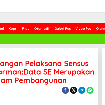
bel
Kepri
Riau
Otomatif
Galeri Pos
Video Pos
Olah
nangan Pelaksana Sensus
arman:Data SE Merupakan
Dalam Pembangunan