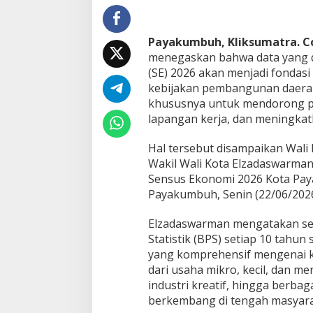
c
a
n
Payakumbuh, Kliksumatra. 
a
menegaskan bahwa data yang 
n
(SE) 2026 akan menjadi fondas
g
a
kebijakan pembangunan daerah 
n
khususnya untuk mendorong 
P
lapangan kerja, dan meningkat
e
l
Hal tersebut disampaikan Wali
a
k
Wakil Wali Kota Elzadaswarma
s
Sensus Ekonomi 2026 Kota Pay
a
Payakumbuh, Senin (22/06/2026
n
a
Elzadaswarman mengatakan se
S
e
Statistik (BPS) setiap 10 tahun
n
yang komprehensif mengenai k
s
dari usaha mikro, kecil, dan m
u
industri kreatif, hingga berbag
s
berkembang di tengah masyara
E
k