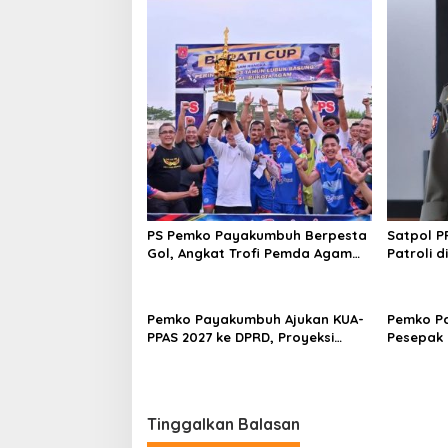
s
i
p
o
s
PS Pemko Payakumbuh Berpesta
Satpol 
Gol, Angkat Trofi Pemda Agam
Patroli 
Cup II Usai Gilas Pemda Pasaman
Bersifat 
4-0
Pemko Payakumbuh Ajukan KUA-
Pemko P
PPAS 2027 ke DPRD, Proyeksi
Pesepak 
Belanja Daerah Rp821,5 Miliar
TopScore
Tinggalkan Balasan