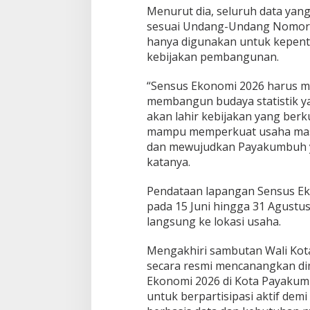
D
Menurut dia, seluruh data yan
a
sesuai Undang-Undang Nomor 1
l
a
hanya digunakan untuk kepenti
m
kebijakan pembangunan.
P
e
“Sensus Ekonomi 2026 harus m
m
membangun budaya statistik yan
b
a
akan lahir kebijakan yang berk
n
mampu memperkuat usaha masy
g
dan mewujudkan Payakumbuh ya
u
katanya.
n
a
n
Pendataan lapangan Sensus Ek
pada 15 Juni hingga 31 Agustu
langsung ke lokasi usaha.
Mengakhiri sambutan Wali Ko
secara resmi mencanangkan di
Ekonomi 2026 di Kota Payakum
untuk berpartisipasi aktif de