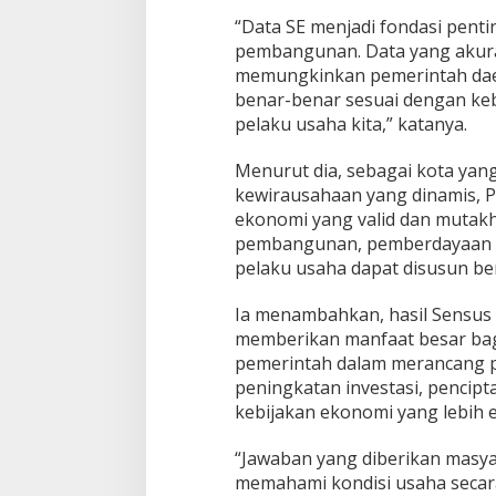
o
“Data SE menjadi fondasi pent
n
pembangunan. Data yang akur
o
memungkinkan pemerintah da
m
benar-benar sesuai dengan ke
i
,
pelaku usaha kita,” katanya.
E
l
Menurut dia, sebagai kota yang
z
kewirausahaan yang dinamis,
a
ekonomi yang valid dan mutak
d
a
pembangunan, pemberdayaan 
s
pelaku usaha dapat disusun berd
w
a
Ia menambahkan, hasil Sensus
r
memberikan manfaat besar bag
m
a
pemerintah dalam merancang
n
peningkatan investasi, pencipt
:
kebijakan ekonomi yang lebih e
D
a
“Jawaban yang diberikan masy
t
a
memahami kondisi usaha secar