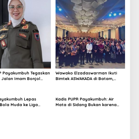
PP Payakumbuh Tegaskan
Wawako Elzadaswarman Ikuti
di Jalan Imam Bonjol
Bimtek ASWAKADA di Batam,
Persuasif
Perkuat Tata Kelola
Pemerintahan dan Sinkronisasi
Kebijakan
ayakumbuh Lepas
Kadis PUPR Payakumbuh: Air
Bola Muda ke Liga
Mata di Sidang Bukan karena
 Nasional
Tekanan, tetapi Perjuangan
Bangun Pasar