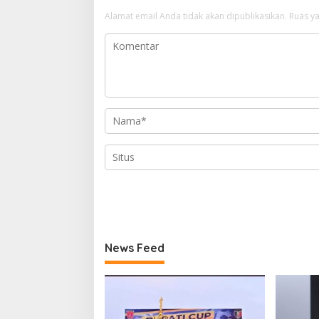
Alamat email Anda tidak akan dipublikasikan.
Ruas ya
News Feed