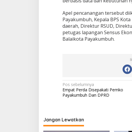
berbasis data dan kebutuhan n
Apel pencanangan tersebut diik
Payakumbuh, Kepala BPS Kota
daerah, Direktur RSUD, Direktu
petugas lapangan Sensus Ekono
Balaikota Payakumbuh.
I
N
Pos sebelumnya
Empat Perda Disepakati Pemko
a
Payakumbuh Dan DPRD
v
i
g
Jangan Lewatkan
a