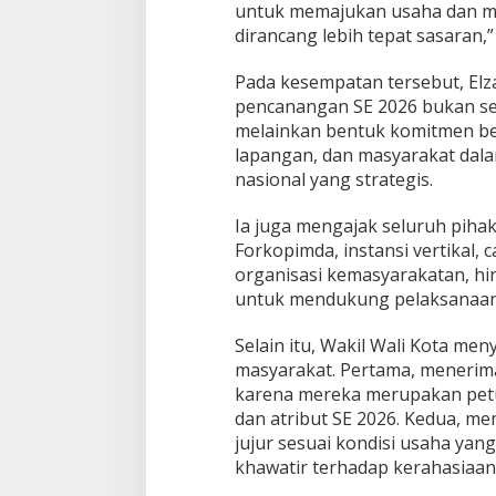
S
untuk memajukan usaha dan m
E
dirancang lebih tepat sasaran,”
M
e
Pada kesempatan tersebut, E
r
u
pencanangan SE 2026 bukan se
p
melainkan bentuk komitmen be
a
lapangan, dan masyarakat dal
k
nasional yang strategis.
a
n
P
Ia juga mengajak seluruh pihak
o
Forkopimda, instansi vertikal, 
n
organisasi kemasyarakatan, h
d
untuk mendukung pelaksanaan
a
s
i
Selain itu, Wakil Wali Kota me
P
masyarakat. Pertama, menerim
e
karena mereka merupakan petug
n
dan atribut SE 2026. Kedua, m
t
i
jujur sesuai kondisi usaha yang
n
khawatir terhadap kerahasiaan 
g