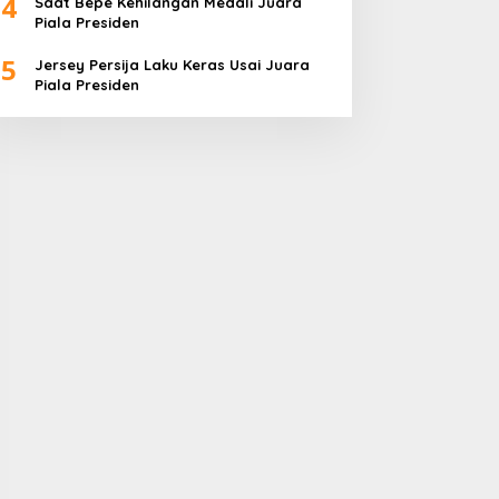
4
Saat Bepe Kehilangan Medali Juara
Piala Presiden
5
Jersey Persija Laku Keras Usai Juara
Piala Presiden