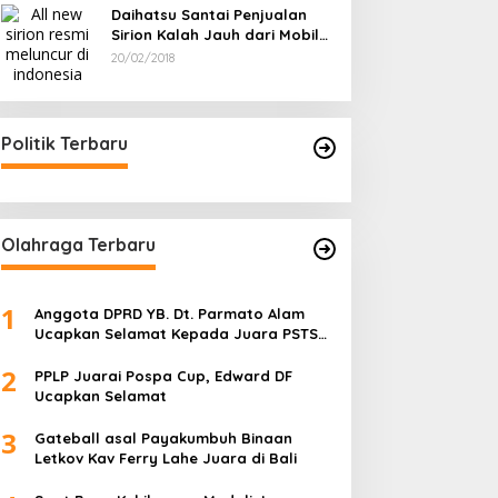
Daihatsu Santai Penjualan
Sirion Kalah Jauh dari Mobil
LCGC
20/02/2018
Politik Terbaru
Olahraga Terbaru
1
Anggota DPRD YB. Dt. Parmato Alam
Ucapkan Selamat Kepada Juara PSTS
Cup IV
2
PPLP Juarai Pospa Cup, Edward DF
Ucapkan Selamat
3
Gateball asal Payakumbuh Binaan
Letkov Kav Ferry Lahe Juara di Bali