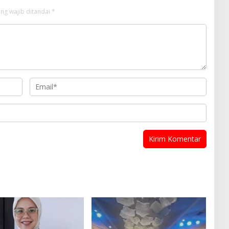
ng wajib ditandai
*