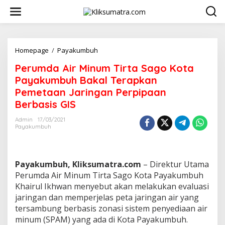
L
e
w
a
t
i
Homepage
/
Payakumbuh
P
k
e
Perumda Air Minum Tirta Sago Kota
e
r
k
u
Payakumbuh Bakal Terapkan
o
m
Pemetaan Jaringan Perpipaan
n
d
Berbasis GIS
t
a
e
A
Admin
17/03/2021
n
i
Payakumbuh
r
M
i
n
Payakumbuh, Kliksumatra.com
– Direktur Utama
u
Perumda Air Minum Tirta Sago Kota Payakumbuh
m
Khairul Ikhwan menyebut akan melakukan evaluasi
T
i
jaringan dan memperjelas peta jaringan air yang
r
tersambung berbasis zonasi sistem penyediaan air
t
minum (SPAM) yang ada di Kota Payakumbuh.
a