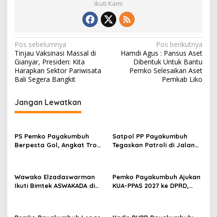
Ikuti Kami
N
Pos sebelumnya
Pos berikutnya
Tinjau Vaksinasi Massal di
Hamdi Agus : Pansus Aset
a
Gianyar, Presiden: Kita
Dibentuk Untuk Bantu
v
Harapkan Sektor Pariwisata
Pemko Selesaikan Aset
Bali Segera Bangkit
Pemkab Liko
i
g
Jangan Lewatkan
a
s
PS Pemko Payakumbuh
Satpol PP Payakumbuh
i
Berpesta Gol, Angkat Trofi
Tegaskan Patroli di Jalan
p
Pemda Agam Cup II Usai
Imam Bonjol Bersifat
Gilas Pemda Pasaman 4-0
Persuasif
o
Wawako Elzadaswarman
Pemko Payakumbuh Ajukan
s
Ikuti Bimtek ASWAKADA di
KUA-PPAS 2027 ke DPRD,
Batam, Perkuat Tata Kelola
Proyeksi Belanja Daerah
Pemerintahan dan
Rp821,5 Miliar
Sinkronisasi Kebijakan