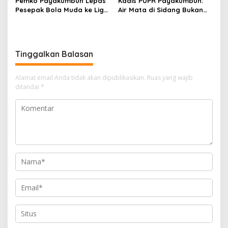
Pemko Payakumbuh Lepas
Kadis PUPR Payakumbuh:
Pesepak Bola Muda ke Liga
Air Mata di Sidang Bukan
TopScore Nasional
karena Tekanan, tetapi
Perjuangan Bangun Pasar
Tinggalkan Balasan
Alamat email Anda tidak akan dipublikasikan.
Ruas yang wajib
ditandai
*