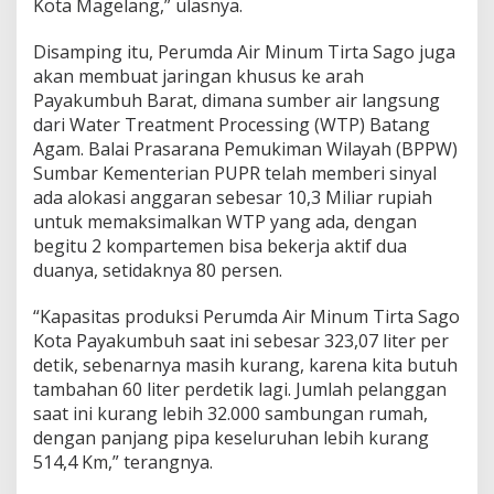
Kota Magelang,” ulasnya.
p
i
Disamping itu, Perumda Air Minum Tirta Sago juga
p
akan membuat jaringan khusus ke arah
a
a
Payakumbuh Barat, dimana sumber air langsung
n
dari Water Treatment Processing (WTP) Batang
B
Agam. Balai Prasarana Pemukiman Wilayah (BPPW)
e
Sumbar Kementerian PUPR telah memberi sinyal
r
ada alokasi anggaran sebesar 10,3 Miliar rupiah
b
a
untuk memaksimalkan WTP yang ada, dengan
s
begitu 2 kompartemen bisa bekerja aktif dua
i
duanya, setidaknya 80 persen.
s
G
“Kapasitas produksi Perumda Air Minum Tirta Sago
I
S
Kota Payakumbuh saat ini sebesar 323,07 liter per
detik, sebenarnya masih kurang, karena kita butuh
tambahan 60 liter perdetik lagi. Jumlah pelanggan
saat ini kurang lebih 32.000 sambungan rumah,
dengan panjang pipa keseluruhan lebih kurang
514,4 Km,” terangnya.