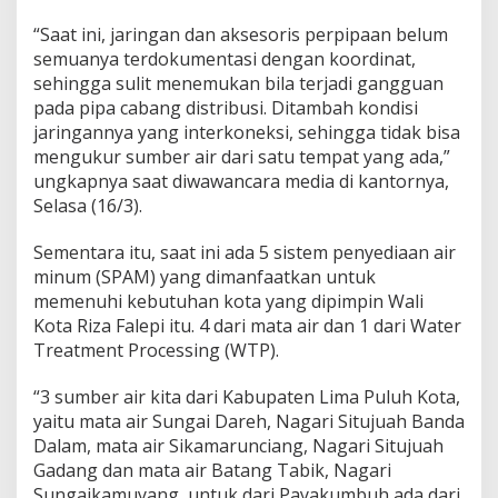
S
“Saat ini, jaringan dan aksesoris perpipaan belum
a
g
semuanya terdokumentasi dengan koordinat,
o
sehingga sulit menemukan bila terjadi gangguan
K
pada pipa cabang distribusi. Ditambah kondisi
o
jaringannya yang interkoneksi, sehingga tidak bisa
t
a
mengukur sumber air dari satu tempat yang ada,”
P
ungkapnya saat diwawancara media di kantornya,
a
Selasa (16/3).
y
a
Sementara itu, saat ini ada 5 sistem penyediaan air
k
u
minum (SPAM) yang dimanfaatkan untuk
m
memenuhi kebutuhan kota yang dipimpin Wali
b
Kota Riza Falepi itu. 4 dari mata air dan 1 dari Water
u
Treatment Processing (WTP).
h
B
a
“3 sumber air kita dari Kabupaten Lima Puluh Kota,
k
yaitu mata air Sungai Dareh, Nagari Situjuah Banda
a
Dalam, mata air Sikamarunciang, Nagari Situjuah
l
Gadang dan mata air Batang Tabik, Nagari
T
Sungaikamuyang, untuk dari Payakumbuh ada dari
e