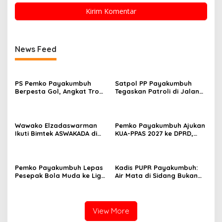
News Feed
PS Pemko Payakumbuh
Satpol PP Payakumbuh
Berpesta Gol, Angkat Trofi
Tegaskan Patroli di Jalan
Pemda Agam Cup II Usai
Imam Bonjol Bersifat
Gilas Pemda Pasaman 4-0
Persuasif
Wawako Elzadaswarman
Pemko Payakumbuh Ajukan
Ikuti Bimtek ASWAKADA di
KUA-PPAS 2027 ke DPRD,
Batam, Perkuat Tata Kelola
Proyeksi Belanja Daerah
Pemerintahan dan
Rp821,5 Miliar
Sinkronisasi Kebijakan
Pemko Payakumbuh Lepas
Kadis PUPR Payakumbuh:
Pesepak Bola Muda ke Liga
Air Mata di Sidang Bukan
TopScore Nasional
karena Tekanan, tetapi
Perjuangan Bangun Pasar
View More