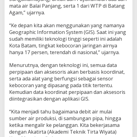
r
mata air Balai Panjang, serta 1 dari WTP di Batang
a
Agam,” ujarnya.
p
k
“Ke depan kita akan menggunakan yang namanya
a
Geographic Information System (GIS). Saat ini yang
n
P
sudah memiliki teknologi tinggi seperti ini adalah
e
Kota Batam, tingkat kebocoran jaringan airnya
m
hanya 17 persen, terendah di nasional,” ujarnya.
e
t
Menurutnya, dengan teknologi ini, semua data
a
a
perpipaan dan aksesoris akan berbasis koordinat,
n
serta ada alat yang berfungsi sebagai sensor
J
kebocoran yang dipasang pada titik tertentu.
a
Kemudian data koordinat perpipaan dan aksesoris
r
i
diintegrasikan dengan aplikasi GIS.
n
g
“Kita menjadi tahu bagaimana debit air mulai
a
sumber air produksi, di sambungan pipa, hingga
n
ketika mengalir ke pelanggan. Kita bekerjasama
P
e
dengan Akatirta (Akademi Teknik Tirta Wiyata)
r