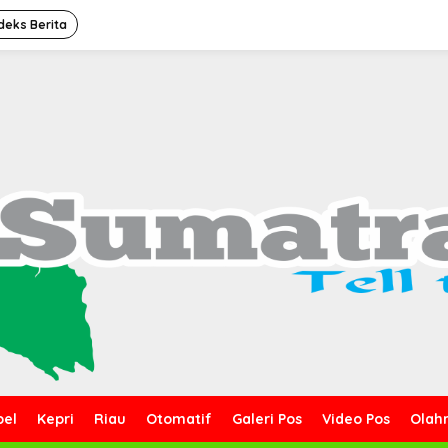
deks Berita
bel
Kepri
Riau
Otomatif
Galeri Pos
Video Pos
Olah