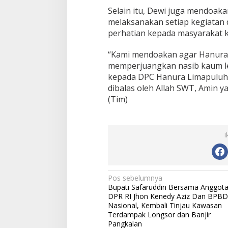
Selain itu, Dewi juga mendoak
melaksanakan setiap kegiatan
perhatian kepada masyarakat
“Kami mendoakan agar Hanura 
memperjuangkan nasib kaum le
kepada DPC Hanura Limapuluh
dibalas oleh Allah SWT, Amin y
(Tim)
I
N
Pos sebelumnya
Bupati Safaruddin Bersama Anggot
a
DPR RI Jhon Kenedy Aziz Dan BPBD
v
Nasional, Kembali Tinjau Kawasan
Terdampak Longsor dan Banjir
i
Pangkalan