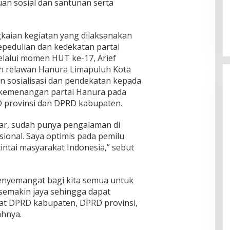
an sosial dan santunan serta
gkaian kegiatan yang dilaksanakan
pedulian dan kedekatan partai
lalui momen HUT ke-17, Arief
n relawan Hanura Limapuluh Kota
n sosialisasi dan pendekatan kepada
kemenangan partai Hanura pada
D provinsi dan DPRD kabupaten.
ar, sudah punya pengalaman di
sional. Saya optimis pada pemilu
intai masyarakat Indonesia,” sebut
 penyemangat bagi kita semua untuk
semakin jaya sehingga dapat
kat DPRD kabupaten, DPRD provinsi,
Presiden : RUU Perampasan Aset
hnya.
tergantung DPR
Di Politik
|
30/06/2023