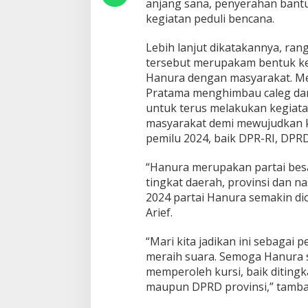
anjang sana, penyerahan bantu
H
kegiatan peduli bencana.
a
n
u
Lebih lanjut dikatakannya, ran
r
tersebut merupakam bentuk ke
a
Hanura dengan masyarakat. Me
K
Pratama menghimbau caleg da
a
b
untuk terus melakukan kegiata
u
masyarakat demi mewujudkan 
p
pemilu 2024, baik DPR-RI, DPR
a
t
“Hanura merupakan partai bes
e
n
tingkat daerah, provinsi dan na
5
2024 partai Hanura semakin dic
0
Arief.
K
o
“Mari kita jadikan ini sebagai
t
a
meraih suara. Semoga Hanura 
,
memperoleh kursi, baik diting
L
maupun DPRD provinsi,” tamba
a
k