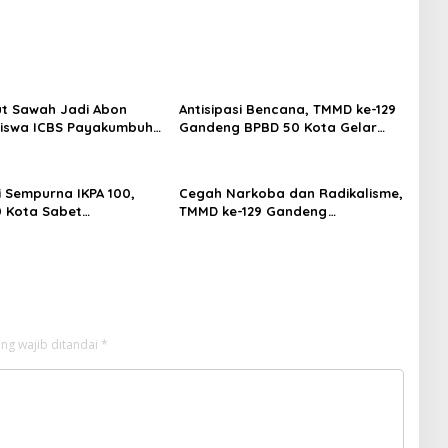
ut Sawah Jadi Abon
Antisipasi Bencana, TMMD ke-129
 Siswa ICBS Payakumbuh
Gandeng BPBD 50 Kota Gelar
rumkan Nama Daerah di
Penyuluhan di Buluh Kasok
i Sempurna IKPA 100,
Cegah Narkoba dan Radikalisme,
0 Kota Sabet
TMMD ke-129 Gandeng
aan KPPN Bukittinggi
Kesbangpol 50 Kota Gelar
026
Penyuluhan di Sarilamak
ng wajib ditandai
*