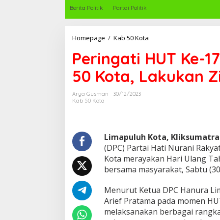
Berita Politik
Partai Politik
Homepage
/
Kab 50 Kota
P
e
Peringati HUT Ke-
r
i
50 Kota, Lakukan Z
n
g
a
Arya Gusman
30/12/2023
t
Kab 50 Kota
i
H
U
T
Limapuluh Kota, Kliksumatr
K
(DPC) Partai Hati Nurani Raky
e
Kota merayakan Hari Ulang Ta
-
bersama masyarakat, Sabtu (30
1
7
,
Menurut Ketua DPC Hanura Lima
D
Arief Pratama pada momen HUT
P
melaksanakan berbagai rangkai
C