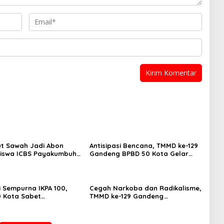
ut Sawah Jadi Abon
Antisipasi Bencana, TMMD ke-129
 Siswa ICBS Payakumbuh
Gandeng BPBD 50 Kota Gelar
rumkan Nama Daerah di
Penyuluhan di Buluh Kasok
i Sempurna IKPA 100,
Cegah Narkoba dan Radikalisme,
0 Kota Sabet
TMMD ke-129 Gandeng
aan KPPN Bukittinggi
Kesbangpol 50 Kota Gelar
026
Penyuluhan di Sarilamak