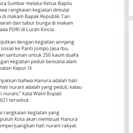
ra Sumbar melalui Ketua Bapilu
wa rangkaian kegiatan dimulai
a di makam Bapak Republik Tan
 ziarah dan tabur bunga di makam
da PDRI di Lurah Kincia.
anjutkan dengan kegiatan annjang
osial ke Panti Jompo Jasa Ibu,
an santunan untuk 250 kaum duafa
ngan kegiatan peduli bencana alam
matan Kapur IX.
unjukkan bahwa Hanura adalah hati
hati nurani adalah yang peduli, kalau
ti nurani,” kata Wakil Bupati
021 tersebut.
ui rangkaian kegiatan yang
apuluh Kota akan membuat Hanura
emperjuangkan hati nurani rakyat.