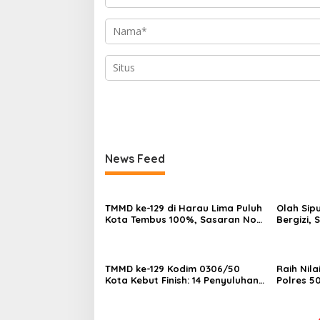
News Feed
TMMD ke-129 di Harau Lima Puluh
Olah Sip
Kota Tembus 100%, Sasaran Non
Bergizi,
Fisik dan Ketahanan Pangan
Siap Ha
Tuntas
FIKSI
TMMD ke-129 Kodim 0306/50
Raih Nila
Kota Kebut Finish: 14 Penyuluhan
Polres 5
Tuntas, Sasaran Fisik Tembus
Pengharg
86%
Awards 2