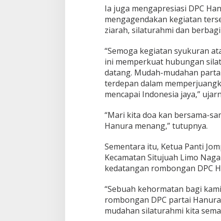
a
Ia juga mengapresiasi DPC Han
l
mengagendakan kegiatan terse
ziarah, silaturahmi dan berba
“Semoga kegiatan syukuran at
ini memperkuat hubungan sila
datang. Mudah-mudahan partai
terdepan dalam memperjuangk
mencapai Indonesia jaya,” ujarn
“Mari kita doa kan bersama-s
Hanura menang,” tutupnya.
Sementara itu, Ketua Panti Jom
Kecamatan Situjuah Limo Naga
kedatangan rombongan DPC Ha
“Sebuah kehormatan bagi kami
rombongan DPC partai Hanura
mudahan silaturahmi kita sema