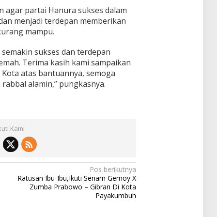
an agar partai Hanura sukses dalam
 dan menjadi terdepan memberikan
 kurang mampu.
semakin sukses dan terdepan
mah. Terima kasih kami sampaikan
 Kota atas bantuannya, semoga
a rabbal alamin,” pungkasnya.
kuti Kami
Pos berikutnya
a
Ratusan Ibu-Ibu,Ikuti Senam Gemoy X
Zumba Prabowo – Gibran Di Kota
Payakumbuh