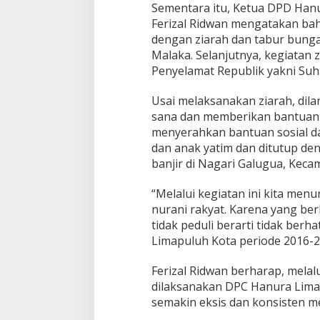
Sementara itu, Ketua DPD Hanu
u
k
Ferizal Ridwan mengatakan bah
a
dengan ziarah dan tabur bung
n
Malaka. Selanjutnya, kegiatan
Z
Penyelamat Republik yakni Suha
i
a
r
Usai melaksanakan ziarah, dil
a
sana dan memberikan bantuan s
h
menyerahkan bantuan sosial d
D
dan anak yatim dan ditutup de
a
n
banjir di Nagari Galugua, Keca
K
e
“Melalui kegiatan ini kita men
g
nurani rakyat. Karena yang ber
i
tidak peduli berarti tidak berha
a
t
Limapuluh Kota periode 2016-2
a
n
Ferizal Ridwan berharap, melal
S
dilaksanakan DPC Hanura Lim
o
semakin eksis dan konsisten m
s
i