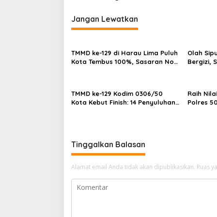
g
Jangan Lewatkan
a
s
i
TMMD ke-129 di Harau Lima Puluh
Olah Sip
p
Kota Tembus 100%, Sasaran Non
Bergizi,
Fisik dan Ketahanan Pangan
Siap Ha
o
Tuntas
FIKSI
s
TMMD ke-129 Kodim 0306/50
Raih Nila
Kota Kebut Finish: 14 Penyuluhan
Polres 5
Tuntas, Sasaran Fisik Tembus
Pengharg
86%
Awards 2
Tinggalkan Balasan
Alamat email Anda tidak akan dipublikasikan.
Ruas ya