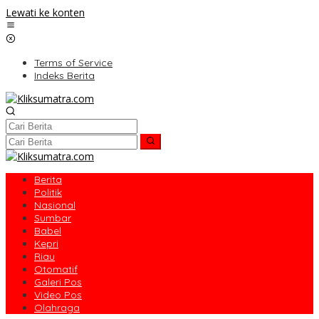
Lewati ke konten
Terms of Service
Indeks Berita
Berita
Politik
Nasional
Sumbar
Babel
Kepri
Riau
Otomatif
Galeri Pos
Video Pos
Olahraga