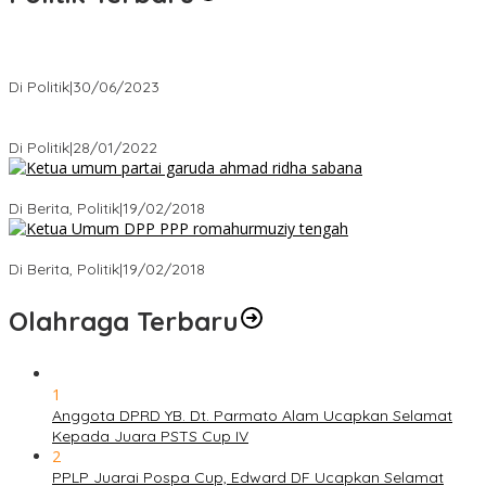
Presiden : RUU Perampasan Aset tergantung DPR
Di Politik
|
30/06/2023
Puan Maharani : Berantas Sindikat Mafia Pupuk Bersubsidi!.
Di Politik
|
28/01/2022
Ini Dia Hubungan Partai Garuda dengan Gerindra
Di Berita, Politik
|
19/02/2018
Strategi PPP Menangkan Duet Ganjar dan Gus Yasin
Di Berita, Politik
|
19/02/2018
Olahraga Terbaru
1
Anggota DPRD YB. Dt. Parmato Alam Ucapkan Selamat
Kepada Juara PSTS Cup IV
2
PPLP Juarai Pospa Cup, Edward DF Ucapkan Selamat