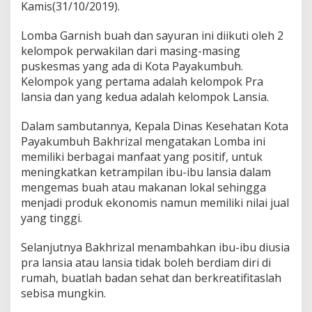
Kamis(31/10/2019).
i
n
k
Lomba Garnish buah dan sayuran ini diikuti oleh 2
e
kelompok perwakilan dari masing-masing
s
puskesmas yang ada di Kota Payakumbuh.
a
Kelompok yang pertama adalah kelompok Pra
d
lansia dan yang kedua adalah kelompok Lansia.
a
k
a
Dalam sambutannya, Kepala Dinas Kesehatan Kota
n
Payakumbuh Bakhrizal mengatakan Lomba ini
L
memiliki berbagai manfaat yang positif, untuk
o
meningkatkan ketrampilan ibu-ibu lansia dalam
m
b
mengemas buah atau makanan lokal sehingga
a
menjadi produk ekonomis namun memiliki nilai jual
G
yang tinggi.
a
r
Selanjutnya Bakhrizal menambahkan ibu-ibu diusia
n
i
pra lansia atau lansia tidak boleh berdiam diri di
s
rumah, buatlah badan sehat dan berkreatifitaslah
h
sebisa mungkin.
b
u