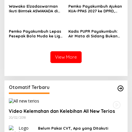
Wawako Elzadaswarman
Pemko Payakumbuh Ajukan
Ikuti Bimtek ASWAKADA di
KUA-PPAS 2027 ke DPRD,
Batam, Perkuat Tata Kelola
Proyeksi Belanja Daerah
Pemerintahan dan
Rp821,5 Miliar
Sinkronisasi Kebijakan
Pemko Payakumbuh Lepas
Kadis PUPR Payakumbuh:
Pesepak Bola Muda ke Liga
Air Mata di Sidang Bukan
TopScore Nasional
karena Tekanan, tetapi
Perjuangan Bangun Pasar
View More
Otomatif Terbaru
Video Kelemahan dan Kelebihan All New Terios
20/02/2018
Belum Pakai CVT, Apa yang Ditakuti