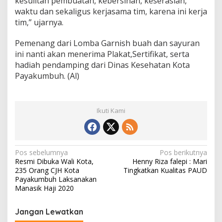
kesulitan pembuatan, kebersihan, keserasian,
waktu dan sekaligus kerjasama tim, karena ini kerja
tim,” ujarnya.
Pemenang dari Lomba Garnish buah dan sayuran
ini nanti akan menerima Plakat,Sertifikat, serta
hadiah pendamping dari Dinas Kesehatan Kota
Payakumbuh. (Al)
Ikuti Kami
N
Pos sebelumnya
Pos berikutnya
Resmi Dibuka Wali Kota,
Henny Riza falepi : Mari
a
235 Orang CJH Kota
Tingkatkan Kualitas PAUD
v
Payakumbuh Laksanakan
Manasik Haji 2020
i
g
Jangan Lewatkan