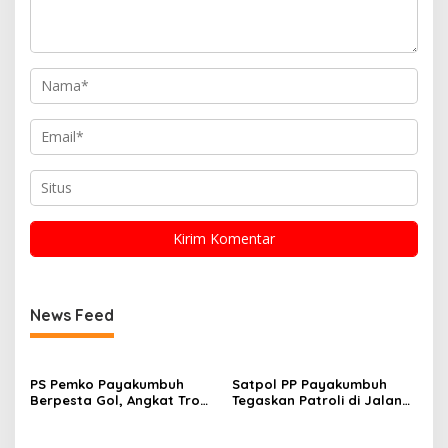
News Feed
PS Pemko Payakumbuh
Satpol PP Payakumbuh
Berpesta Gol, Angkat Trofi
Tegaskan Patroli di Jalan
Pemda Agam Cup II Usai
Imam Bonjol Bersifat
Gilas Pemda Pasaman 4-0
Persuasif