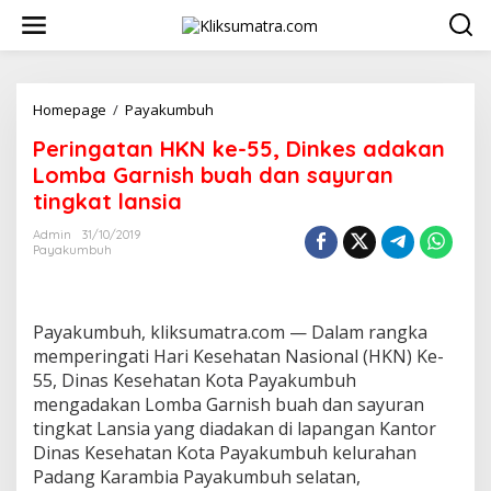
L
e
w
a
t
i
Homepage
/
Payakumbuh
P
k
e
Peringatan HKN ke-55, Dinkes adakan
e
r
k
i
Lomba Garnish buah dan sayuran
o
n
tingkat lansia
n
g
t
a
Admin
31/10/2019
e
t
Payakumbuh
n
a
n
H
K
Payakumbuh, kliksumatra.com — Dalam rangka
N
memperingati Hari Kesehatan Nasional (HKN) Ke-
k
55, Dinas Kesehatan Kota Payakumbuh
e
mengadakan Lomba Garnish buah dan sayuran
-
5
tingkat Lansia yang diadakan di lapangan Kantor
5
Dinas Kesehatan Kota Payakumbuh kelurahan
,
Padang Karambia Payakumbuh selatan,
D