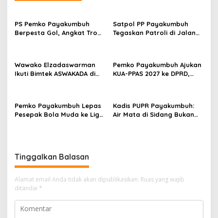
a
s
PS Pemko Payakumbuh
Satpol PP Payakumbuh
i
Berpesta Gol, Angkat Trofi
Tegaskan Patroli di Jalan
p
Pemda Agam Cup II Usai
Imam Bonjol Bersifat
Gilas Pemda Pasaman 4-0
Persuasif
o
Wawako Elzadaswarman
Pemko Payakumbuh Ajukan
s
Ikuti Bimtek ASWAKADA di
KUA-PPAS 2027 ke DPRD,
Batam, Perkuat Tata Kelola
Proyeksi Belanja Daerah
Pemerintahan dan
Rp821,5 Miliar
Sinkronisasi Kebijakan
Pemko Payakumbuh Lepas
Kadis PUPR Payakumbuh:
Pesepak Bola Muda ke Liga
Air Mata di Sidang Bukan
TopScore Nasional
karena Tekanan, tetapi
Perjuangan Bangun Pasar
Tinggalkan Balasan
Alamat email Anda tidak akan dipublikasikan.
Ruas yang wajib
ditandai
*