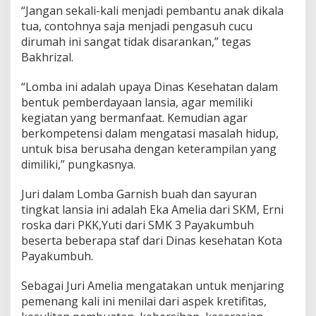
“Jangan sekali-kali menjadi pembantu anak dikala
a
h
tua, contohnya saja menjadi pengasuh cucu
d
dirumah ini sangat tidak disarankan,” tegas
a
Bakhrizal.
n
s
“Lomba ini adalah upaya Dinas Kesehatan dalam
a
y
bentuk pemberdayaan lansia, agar memiliki
u
kegiatan yang bermanfaat. Kemudian agar
r
berkompetensi dalam mengatasi masalah hidup,
a
untuk bisa berusaha dengan keterampilan yang
n
t
dimiliki,” pungkasnya.
i
n
Juri dalam Lomba Garnish buah dan sayuran
g
tingkat lansia ini adalah Eka Amelia dari SKM, Erni
k
roska dari PKK,Yuti dari SMK 3 Payakumbuh
a
t
beserta beberapa staf dari Dinas kesehatan Kota
l
Payakumbuh.
a
n
Sebagai Juri Amelia mengatakan untuk menjaring
s
pemenang kali ini menilai dari aspek kretifitas,
i
a