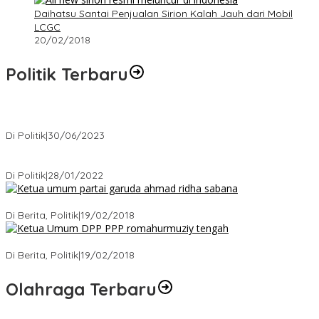
Daihatsu Santai Penjualan Sirion Kalah Jauh dari Mobil
LCGC
20/02/2018
Politik Terbaru
Presiden : RUU Perampasan Aset tergantung DPR
Di Politik
|
30/06/2023
Puan Maharani : Berantas Sindikat Mafia Pupuk Bersubsidi!.
Di Politik
|
28/01/2022
Ini Dia Hubungan Partai Garuda dengan Gerindra
Di Berita, Politik
|
19/02/2018
Strategi PPP Menangkan Duet Ganjar dan Gus Yasin
Di Berita, Politik
|
19/02/2018
Olahraga Terbaru