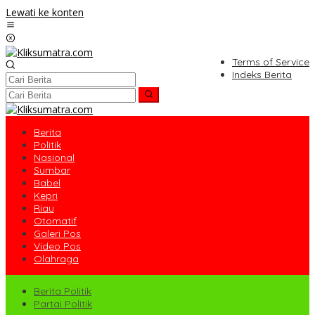
Lewati ke konten
Terms of Service
Indeks Berita
Berita
Politik
Nasional
Sumbar
Babel
Kepri
Riau
Otomatif
Galeri Pos
Video Pos
Olahraga
Berita Politik
Partai Politik