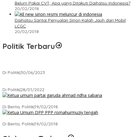
Belum Pakai CVT, Apa yang Ditakuti Daihatsu Indonesia?
20/02/2018
Daihatsu Santai Penjualan Sirion Kalah Jauh dari Mobil
LCGC
20/02/2018
Politik Terbaru
Presiden : RUU Perampasan Aset tergantung DPR
Di Politik
|
30/06/2023
Puan Maharani : Berantas Sindikat Mafia Pupuk Bersubsidi!.
Di Politik
|
28/01/2022
Ini Dia Hubungan Partai Garuda dengan Gerindra
Di Berita, Politik
|
19/02/2018
Strategi PPP Menangkan Duet Ganjar dan Gus Yasin
Di Berita, Politik
|
19/02/2018