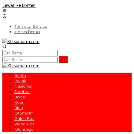
Lewati ke konten
Terms of Service
Indeks Berita
Berita
Politik
Nasional
Sumbar
Babel
Kepri
Riau
Otomatif
Galeri Pos
Video Pos
Olahraga