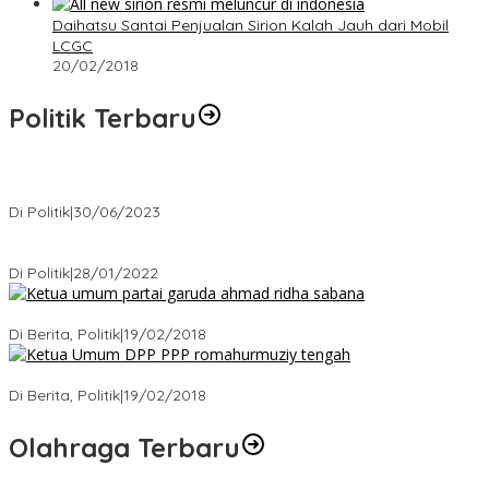
Daihatsu Santai Penjualan Sirion Kalah Jauh dari Mobil
LCGC
20/02/2018
Politik Terbaru
Presiden : RUU Perampasan Aset tergantung DPR
Di Politik
|
30/06/2023
Puan Maharani : Berantas Sindikat Mafia Pupuk Bersubsidi!.
Di Politik
|
28/01/2022
Ini Dia Hubungan Partai Garuda dengan Gerindra
Di Berita, Politik
|
19/02/2018
Strategi PPP Menangkan Duet Ganjar dan Gus Yasin
Di Berita, Politik
|
19/02/2018
Olahraga Terbaru