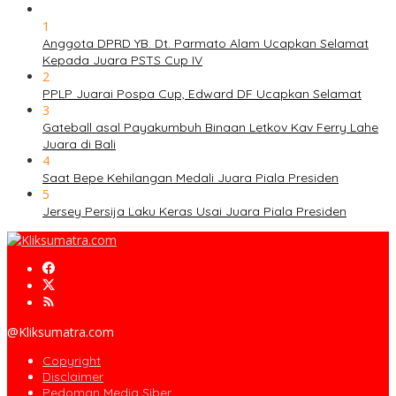
1
Anggota DPRD YB. Dt. Parmato Alam Ucapkan Selamat
Kepada Juara PSTS Cup IV
2
PPLP Juarai Pospa Cup, Edward DF Ucapkan Selamat
3
Gateball asal Payakumbuh Binaan Letkov Kav Ferry Lahe
Juara di Bali
4
Saat Bepe Kehilangan Medali Juara Piala Presiden
5
Jersey Persija Laku Keras Usai Juara Piala Presiden
@Kliksumatra.com
Copyright
Disclaimer
Pedoman Media Siber