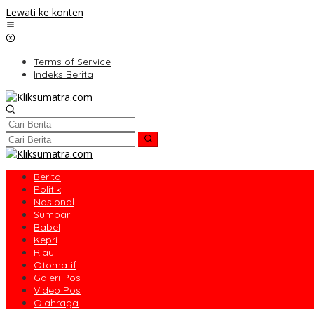
Lewati ke konten
Terms of Service
Indeks Berita
Berita
Politik
Nasional
Sumbar
Babel
Kepri
Riau
Otomatif
Galeri Pos
Video Pos
Olahraga