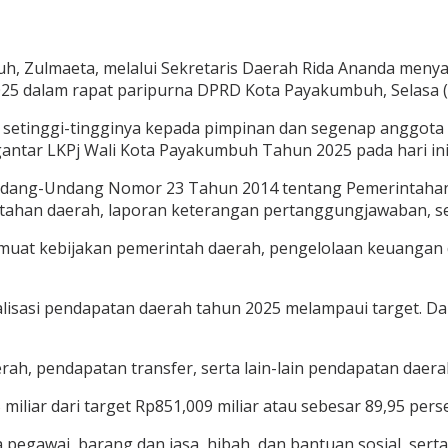
, Zulmaeta, melalui Sekretaris Daerah Rida Ananda meny
25 dalam rapat paripurna DPRD Kota Payakumbuh, Selasa (
 setinggi-tingginya kepada pimpinan dan segenap anggot
tar LKPj Wali Kota Payakumbuh Tahun 2025 pada hari ini,
ang-Undang Nomor 23 Tahun 2014 tentang Pemerintahan D
ahan daerah, laporan keterangan pertanggungjawaban, se
muat kebijakan pemerintah daerah, pengelolaan keuangan d
asi pendapatan daerah tahun 2025 melampaui target. Dari 
ah, pendapatan transfer, serta lain-lain pendapatan daerah
miliar dari target Rp851,009 miliar atau sebesar 89,95 pers
a pegawai, barang dan jasa, hibah, dan bantuan sosial, ser