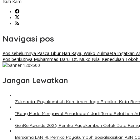
Ikuti Kami
Navigasi pos
Pos sebelumnya
Pasca Libur Hari Raya, Wako Zulmaeta Ingatkan A
Pos berikutnya
Muhammad Darul Dt. Muko Nilai Kepedulian Tokoh
Jangan Lewatkan
Zulmaeta: Payakumbuh Komitmen Jaga Predikat Kota Ber-A
“Rang Mudo Mengawal Peradaban” Jadi Tema Pelatihan A
GenRe Awards 2026, Pemko Payakumbuh Cetak Duta Remaj
Bersama LAN RI, Pemko Payakumbuh Sosialisasikan ASN Cor