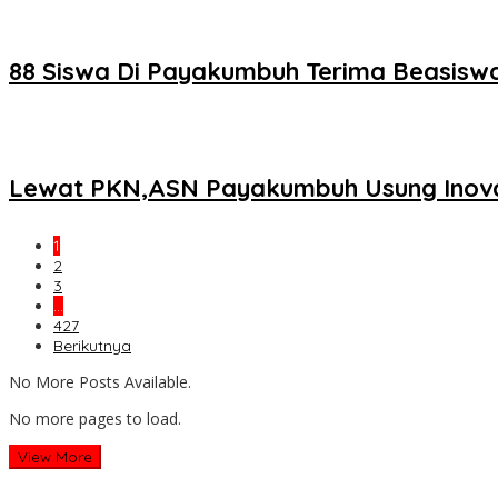
88 Siswa Di Payakumbuh Terima Beasisw
Lewat PKN,ASN Payakumbuh Usung Inova
1
2
3
…
427
Berikutnya
No More Posts Available.
No more pages to load.
View More