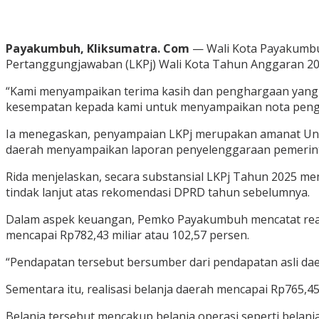
Payakumbuh, Kliksumatra. Com
— Wali Kota Payakumbuh
Pertanggungjawaban (LKPj) Wali Kota Tahun Anggaran 20
“Kami menyampaikan terima kasih dan penghargaan yang
kesempatan kepada kami untuk menyampaikan nota pengan
Ia menegaskan, penyampaian LKPj merupakan amanat Und
daerah menyampaikan laporan penyelenggaraan pemerint
Rida menjelaskan, secara substansial LKPj Tahun 2025 me
tindak lanjut atas rekomendasi DPRD tahun sebelumnya.
Dalam aspek keuangan, Pemko Payakumbuh mencatat realis
mencapai Rp782,43 miliar atau 102,57 persen.
“Pendapatan tersebut bersumber dari pendapatan asli daer
Sementara itu, realisasi belanja daerah mencapai Rp765,45 
Belanja tersebut mencakup belanja operasi seperti belanj