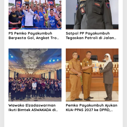
PS Pemko Payakumbuh
Satpol PP Payakumbuh
Berpesta Gol, Angkat Trofi
Tegaskan Patroli di Jalan
Pemda Agam Cup II Usai
Imam Bonjol Bersifat
Gilas Pemda Pasaman 4-0
Persuasif
Wawako Elzadaswarman
Pemko Payakumbuh Ajukan
Ikuti Bimtek ASWAKADA di
KUA-PPAS 2027 ke DPRD,
Batam, Perkuat Tata Kelola
Proyeksi Belanja Daerah
Pemerintahan dan
Rp821,5 Miliar
Sinkronisasi Kebijakan