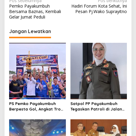
N
Pos sebelumnya
Pos berikutnya
Pemko Payakumbuh
Hadiri Forum Kota Sehat, Ini
a
Bersama Baznas, Kembali
Pesan Pj.Wako Suprayitno
v
Gelar Jumat Peduli
i
Jangan Lewatkan
g
a
s
i
p
o
s
PS Pemko Payakumbuh
Satpol PP Payakumbuh
Berpesta Gol, Angkat Trofi
Tegaskan Patroli di Jalan
Pemda Agam Cup II Usai
Imam Bonjol Bersifat
Gilas Pemda Pasaman 4-0
Persuasif