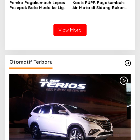
Pemko Payakumbuh Lepas
Kadis PUPR Payakumbuh:
Pesepak Bola Muda ke Liga
Air Mata di Sidang Bukan
TopScore Nasional
karena Tekanan, tetapi
Perjuangan Bangun Pasar
View More
Otomatif Terbaru