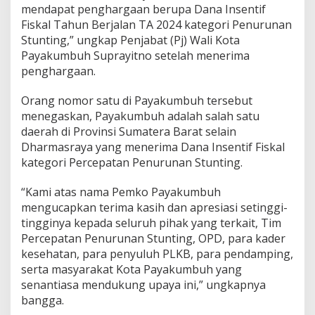
mendapat penghargaan berupa Dana Insentif
k
a
Fiskal Tahun Berjalan TA 2024 kategori Penurunan
l
Stunting,” ungkap Penjabat (Pj) Wali Kota
,
Payakumbuh Suprayitno setelah menerima
I
penghargaan.
n
i
J
Orang nomor satu di Payakumbuh tersebut
u
menegaskan, Payakumbuh adalah salah satu
m
daerah di Provinsi Sumatera Barat selain
b
Dharmasraya yang menerima Dana Insentif Fiskal
l
kategori Percepatan Penurunan Stunting.
a
h
n
“Kami atas nama Pemko Payakumbuh
y
mengucapkan terima kasih dan apresiasi setinggi-
a
tingginya kepada seluruh pihak yang terkait, Tim
Percepatan Penurunan Stunting, OPD, para kader
kesehatan, para penyuluh PLKB, para pendamping,
serta masyarakat Kota Payakumbuh yang
senantiasa mendukung upaya ini,” ungkapnya
bangga.