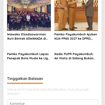
Wawako Elzadaswarman
Pemko Payakumbuh Ajukan
Ikuti Bimtek ASWAKADA di
KUA-PPAS 2027 ke DPRD,
Batam, Perkuat Tata Kelola
Proyeksi Belanja Daerah
Pemerintahan dan
Rp821,5 Miliar
Sinkronisasi Kebijakan
Pemko Payakumbuh Lepas
Kadis PUPR Payakumbuh:
Pesepak Bola Muda ke Liga
Air Mata di Sidang Bukan
TopScore Nasional
karena Tekanan, tetapi
Perjuangan Bangun Pasar
Tinggalkan Balasan
Alamat email Anda tidak akan dipublikasikan.
Ruas yang wajib
ditandai
*