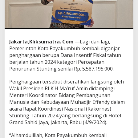
l
i
D
a
p
a
t
Jakarta,Kliksumatra. Com
—Lagi dan lagi,
P
Pemerintah Kota Payakumbuh kembali diganjar
e
n
penghargaan berupa Dana Insentif Fiskal tahun
g
berjalan tahun 2024 kategori Percepatan
h
Penurunan Stunting senilai Rp. 5.587.195.000.
a
r
Penghargaan tersebut diserahkan langsung oleh
g
a
Wakil Presiden RI K.H Ma’ruf Amin didampingi
a
Menteri Koordinator Bidang Pembangunan
n
Manusia dan Kebudayaan Muhadjir Effendy dalam
D
acara Rapat Koordinasi Nasional (Rakornas)
a
n
Stunting Tahun 2024 yang berlangsung di Hotel
a
Grand Sahid Jaya, Jakarta, Rabu (4/9/2024).
F
i
“Alhamdulillah, Kota Payakumbuh kembali
s