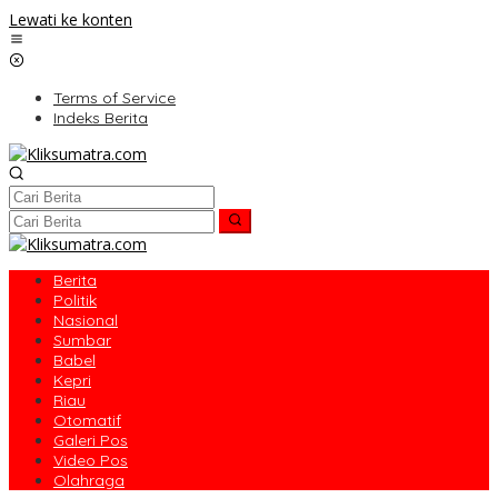
Lewati ke konten
Terms of Service
Indeks Berita
Berita
Politik
Nasional
Sumbar
Babel
Kepri
Riau
Otomatif
Galeri Pos
Video Pos
Olahraga