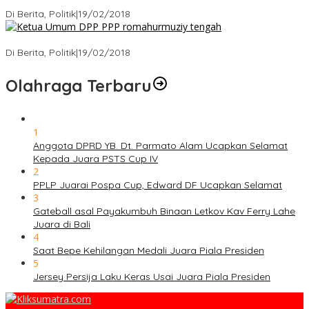
Ini Dia Hubungan Partai Garuda dengan Gerindra
Di Berita, Politik
|
19/02/2018
Strategi PPP Menangkan Duet Ganjar dan Gus Yasin
Di Berita, Politik
|
19/02/2018
Olahraga Terbaru
1
Anggota DPRD YB. Dt. Parmato Alam Ucapkan Selamat
Kepada Juara PSTS Cup IV
2
PPLP Juarai Pospa Cup, Edward DF Ucapkan Selamat
3
Gateball asal Payakumbuh Binaan Letkov Kav Ferry Lahe
Juara di Bali
4
Saat Bepe Kehilangan Medali Juara Piala Presiden
5
Jersey Persija Laku Keras Usai Juara Piala Presiden