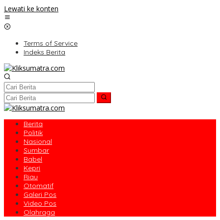
Lewati ke konten
Terms of Service
Indeks Berita
Berita
Politik
Nasional
Sumbar
Babel
Kepri
Riau
Otomatif
Galeri Pos
Video Pos
Olahraga