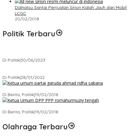
Daihatsu Santai Penjualan Sirion Kalah Jauh dari Mobil
LCGC
20/02/2018
Politik Terbaru
Presiden : RUU Perampasan Aset tergantung DPR
Di Politik
|
30/06/2023
Puan Maharani : Berantas Sindikat Mafia Pupuk Bersubsidi!.
Di Politik
|
28/01/2022
Ini Dia Hubungan Partai Garuda dengan Gerindra
Di Berita, Politik
|
19/02/2018
Strategi PPP Menangkan Duet Ganjar dan Gus Yasin
Di Berita, Politik
|
19/02/2018
Olahraga Terbaru