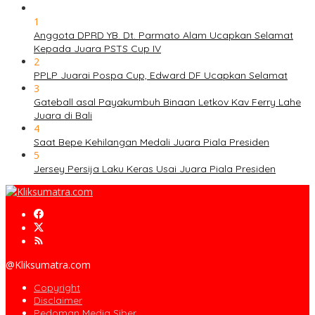
1
Anggota DPRD YB. Dt. Parmato Alam Ucapkan Selamat
Kepada Juara PSTS Cup IV
2
PPLP Juarai Pospa Cup, Edward DF Ucapkan Selamat
3
Gateball asal Payakumbuh Binaan Letkov Kav Ferry Lahe
Juara di Bali
4
Saat Bepe Kehilangan Medali Juara Piala Presiden
5
Jersey Persija Laku Keras Usai Juara Piala Presiden
@Kliksumatra.com
Copyright
Disclaimer
Pedoman Media Siber