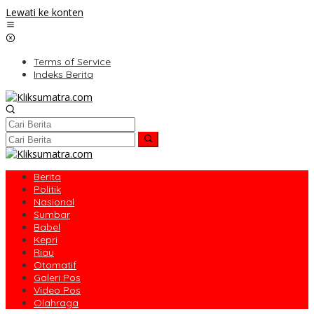
Lewati ke konten
Terms of Service
Indeks Berita
Berita
Politik
Nasional
Sumbar
Babel
Kepri
Riau
Otomatif
Galeri Pos
Video Pos
Olahraga