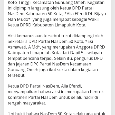
Koto Tinggi, Kecamatan Gunuang Omeh. Kegiatan
D
ini dipimpin langsung oleh Ketua DPD Partai
N
a
NasDem Kabupaten 50 Kota, *Alia Efendi Dt. Bijayo
s
Nan Mudo*, yang juga menjabat sebagai Wakil
D
Ketua DPRD Kabupaten Limapuluh Kota.
e
m
Aksi kemanusiaan tersebut turut didampingi oleh
K
a
Sekretaris DPD Partai NasDem 50 Kota, *Esi
b
Asmawati, A.Md*, yang merupakan Anggota DPRD
u
Kabupaten Limapuluh Kota dari Dapil 5—wilayah
p
tempat bencana terjadi. Selain itu, pengurus DPD
a
t
dan jajaran DPC Partai NasDem Kecamatan
e
Gunuang Omeh juga ikut serta dalam kegiatan
n
tersebut.
5
0
Ketua DPD Partai NasDem, Alia Efendi,
K
o
menyampaikan bahwa aksi ini merupakan bentuk
t
komitmen Partai NasDem untuk selalu hadir di
a
tengah masyarakat.
G
e
“Ini bukti bahwa NasDem 50 Kota selalu ada untuk
l