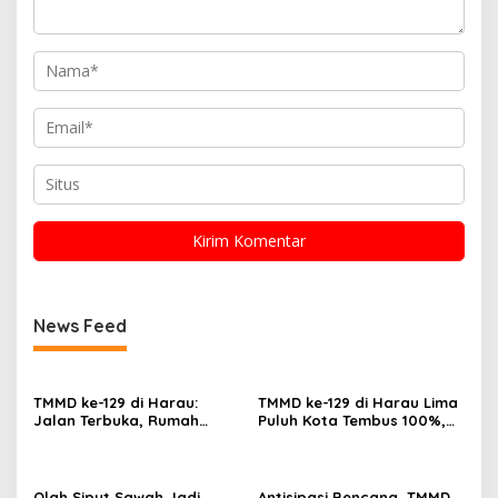
News Feed
TMMD ke-129 di Harau:
TMMD ke-129 di Harau Lima
Jalan Terbuka, Rumah
Puluh Kota Tembus 100%,
Layak, dan Layanan
Sasaran Non Fisik dan
Kesehatan Gratis Langsung
Ketahanan Pangan Tuntas
Dirasa Warga
Olah Siput Sawah Jadi
Antisipasi Bencana, TMMD