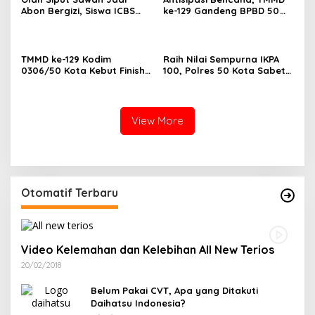
Abon Bergizi, Siswa ICBS
ke-129 Gandeng BPBD 50
Payakumbuh Siap
Kota Gelar Penyuluhan di
Harumkan Nama Daerah di
Buluh Kasok
FIKSI
TMMD ke-129 Kodim
Raih Nilai Sempurna IKPA
0306/50 Kota Kebut Finish:
100, Polres 50 Kota Sabet
14 Penyuluhan Tuntas,
Penghargaan KPPN
Sasaran Fisik Tembus 86%
Bukittinggi Awards 2026
View More
Otomatif Terbaru
Video Kelemahan dan Kelebihan All New Terios
20/02/2018
Belum Pakai CVT, Apa yang Ditakuti
Daihatsu Indonesia?