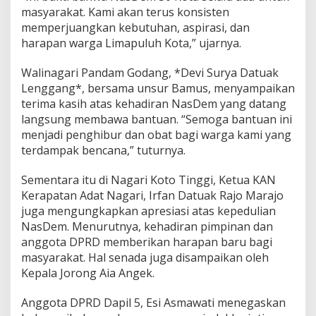
a
masyarakat. Kami akan terus konsisten
r
memperjuangkan kebutuhan, aspirasi, dan
A
harapan warga Limapuluh Kota,” ujarnya.
k
s
Walinagari Pandam Godang, *Devi Surya Datuak
i
P
Lenggang*, bersama unsur Bamus, menyampaikan
e
terima kasih atas kehadiran NasDem yang datang
d
langsung membawa bantuan. “Semoga bantuan ini
u
menjadi penghibur dan obat bagi warga kami yang
l
terdampak bencana,” tuturnya.
i
B
e
Sementara itu di Nagari Koto Tinggi, Ketua KAN
n
Kerapatan Adat Nagari, Irfan Datuak Rajo Marajo
c
juga mengungkapkan apresiasi atas kepedulian
a
NasDem. Menurutnya, kehadiran pimpinan dan
n
a
anggota DPRD memberikan harapan baru bagi
d
masyarakat. Hal senada juga disampaikan oleh
i
Kepala Jorong Aia Angek.
N
a
Anggota DPRD Dapil 5, Esi Asmawati menegaskan
g
a