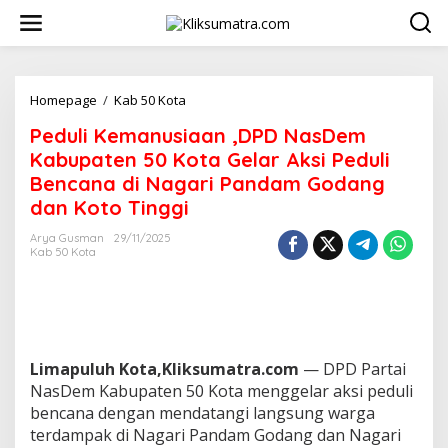
L
e
w
a
t
i
Homepage
/
Kab 50 Kota
P
k
e
Peduli Kemanusiaan ,DPD NasDem
e
d
k
u
Kabupaten 50 Kota Gelar Aksi Peduli
o
l
Bencana di Nagari Pandam Godang
n
i
dan Koto Tinggi
t
K
e
e
Arya Gusman
29/11/2025
n
m
Kab 50 Kota
a
n
u
s
i
a
Limapuluh Kota,Kliksumatra.com
— DPD Partai
a
n
NasDem Kabupaten 50 Kota menggelar aksi peduli
,
bencana dengan mendatangi langsung warga
D
terdampak di Nagari Pandam Godang dan Nagari
P