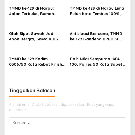
g
i
g
TMMD ke-129 di Harau:
TMMD ke-129 di Harau Lima
i
p
Jalan Terbuka, Rumah
Puluh Kota Tembus 100%,
Layak, dan Layanan
Sasaran Non Fisik dan
o
Kesehatan Gratis Langsung
Ketahanan Pangan Tuntas
s
Dirasa Warga
Olah Siput Sawah Jadi
Antisipasi Bencana, TMMD
Abon Bergizi, Siswa ICBS
ke-129 Gandeng BPBD 50
Payakumbuh Siap
Kota Gelar Penyuluhan di
Harumkan Nama Daerah di
Buluh Kasok
FIKSI
TMMD ke-129 Kodim
Raih Nilai Sempurna IKPA
0306/50 Kota Kebut Finish:
100, Polres 50 Kota Sabet
14 Penyuluhan Tuntas,
Penghargaan KPPN
Sasaran Fisik Tembus 86%
Bukittinggi Awards 2026
Tinggalkan Balasan
Alamat email Anda tidak akan dipublikasikan.
Ruas yang wajib
ditandai
*