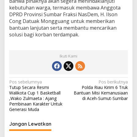
bahwa pihaknya akan segera menindaklanjuti
r
kebutuhan warga, termasuk membawa Anggota
i
DPRD Provinsi Sumbar Fraksi NasDem, H. Ilson
P
Cong Datuak Mongguang untuk memberikan
a
n
bantuan lanjutan serta membantu mencarikan
d
solusi bagi korban terdampak.
a
m
G
o
Ikuti Kami
d
a
n
g
N
Pos sebelumnya
Pos berikutnya
d
Tutup Secara Resmi
Polda Riau Kirim 6 Truk
a
a
Walikota Cup 1 Basketball
Bantuan Misi Kemanusiaan
n
v
,Wako Zulmaeta : Ajang
di Aceh-Sumut-Sumbar
K
Pembinaan Karakter Untuk
o
i
Generasi Muda
t
o
g
T
Jangan Lewatkan
a
i
n
s