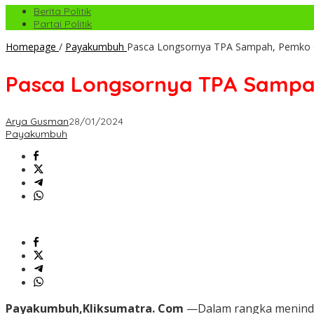
Berita Politik
Partai Politik
Homepage
/
Payakumbuh
Pasca Longsornya TPA Sampah, Pemko G
Pasca Longsornya TPA Sampah
Arya Gusman
28/01/2024
Payakumbuh
Payakumbuh,Kliksumatra. Com
—Dalam rangka menindak