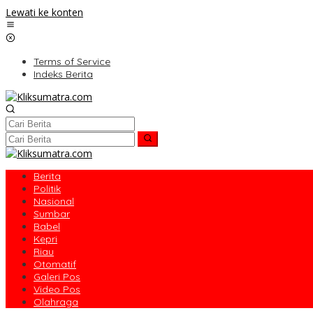
Lewati ke konten
Terms of Service
Indeks Berita
Berita
Politik
Nasional
Sumbar
Babel
Kepri
Riau
Otomatif
Galeri Pos
Video Pos
Olahraga