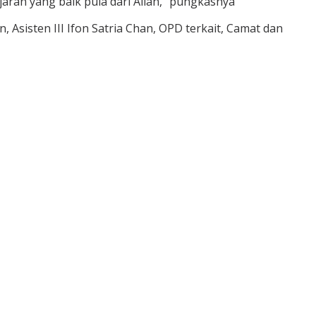
aran yang baik pula dari Allah,” pungkasnya
 Asisten III Ifon Satria Chan, OPD terkait, Camat dan