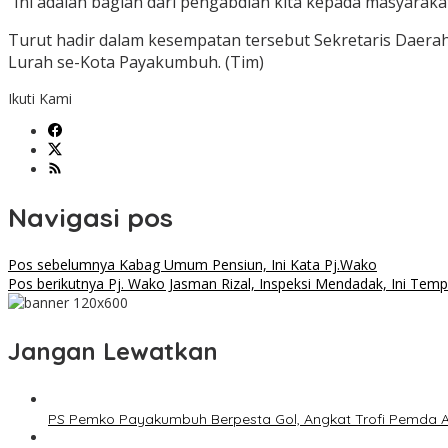
“Ini adalah bagian dari pengabdian kita kepada masyaraka
Turut hadir dalam kesempatan tersebut Sekretaris Daerah Ri
Lurah se-Kota Payakumbuh. (Tim)
Ikuti Kami
Navigasi pos
Pos sebelumnya
Kabag Umum Pensiun, Ini Kata Pj.Wako
Pos berikutnya
Pj. Wako Jasman Rizal, Inspeksi Mendadak, Ini Tem
Jangan Lewatkan
PS Pemko Payakumbuh Berpesta Gol, Angkat Trofi Pemda 