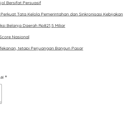
l Bersifat Persuasif
rkuat Tata Kelola Pemerintahan dan Sinkronisasi Kebijakan
 Belanja Daerah Rp821,5 Miliar
core Nasional
Tekanan, tetapi Perjuangan Bangun Pasar
dai
*