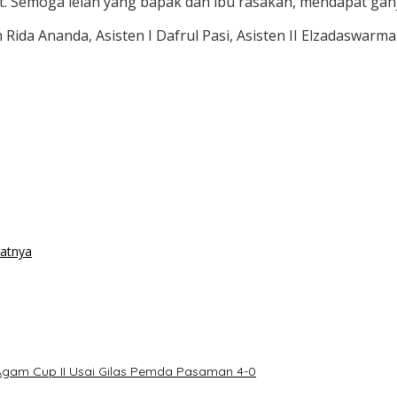
t. Semoga lelah yang bapak dan ibu rasakan, mendapat ganj
da Ananda, Asisten I Dafrul Pasi, Asisten II Elzadaswarman,
patnya
Agam Cup II Usai Gilas Pemda Pasaman 4-0