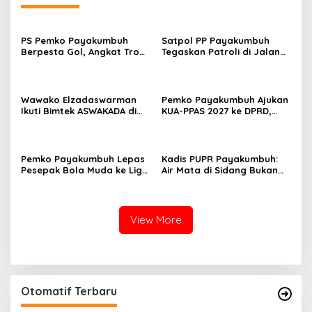
PS Pemko Payakumbuh
Satpol PP Payakumbuh
Berpesta Gol, Angkat Trofi
Tegaskan Patroli di Jalan
Pemda Agam Cup II Usai
Imam Bonjol Bersifat
Gilas Pemda Pasaman 4-0
Persuasif
Wawako Elzadaswarman
Pemko Payakumbuh Ajukan
Ikuti Bimtek ASWAKADA di
KUA-PPAS 2027 ke DPRD,
Batam, Perkuat Tata Kelola
Proyeksi Belanja Daerah
Pemerintahan dan
Rp821,5 Miliar
Sinkronisasi Kebijakan
Pemko Payakumbuh Lepas
Kadis PUPR Payakumbuh:
Pesepak Bola Muda ke Liga
Air Mata di Sidang Bukan
TopScore Nasional
karena Tekanan, tetapi
Perjuangan Bangun Pasar
View More
Otomatif Terbaru