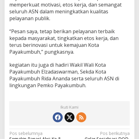
memperkuat motivasi, etos kerja, dan semangat
seluruh ASN dalam meningkatkan kualitas
pelayanan publik.
“Pesan saya, tetap berikan pelayanan terbaik
kepada masyarakat, tingkatkan etos kerja, dan
terus berinovasi untuk kemajuan Kota
Payakumbuh,” pungkasnya.
kegiatan itu juga di hadiri Wakil Wali Kota
Payakumbuh Elzadaswarman, Sekda Kota
Payakumbuh Rida Ananda serta seluruh ASN di
lingkungan Pemko Payakumbuh.
Ikuti Kami
N
Pos sebelumnya
Pos berikutnya
Semakin Panas! Aksi Ke-5
Gelar Sosialisasi DOD,