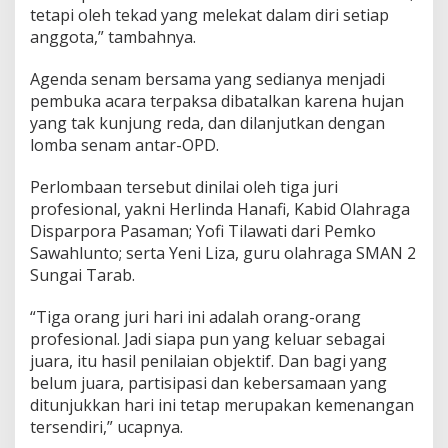
tetapi oleh tekad yang melekat dalam diri setiap
n
A
anggota,” tambahnya.
S
N
Agenda senam bersama yang sedianya menjadi
H
pembuka acara terpaksa dibatalkan karena hujan
a
yang tak kunjung reda, dan dilanjutkan dengan
r
u
lomba senam antar-OPD.
s
K
Perlombaan tersebut dinilai oleh tiga juri
o
profesional, yakni Herlinda Hanafi, Kabid Olahraga
m
Disparpora Pasaman; Yofi Tilawati dari Pemko
p
a
Sawahlunto; serta Yeni Liza, guru olahraga SMAN 2
k
Sungai Tarab.
D
a
“Tiga orang juri hari ini adalah orang-orang
l
profesional. Jadi siapa pun yang keluar sebagai
a
m
juara, itu hasil penilaian objektif. Dan bagi yang
M
belum juara, partisipasi dan kebersamaan yang
e
ditunjukkan hari ini tetap merupakan kemenangan
n
tersendiri,” ucapnya.
j
a