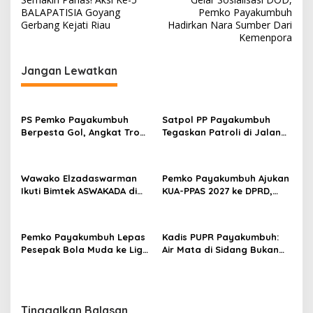
a
BALAPATISIA Goyang
Pemko Payakumbuh
v
Gerbang Kejati Riau
Hadirkan Nara Sumber Dari
Kemenpora
i
g
Jangan Lewatkan
a
s
PS Pemko Payakumbuh
Satpol PP Payakumbuh
i
Berpesta Gol, Angkat Trofi
Tegaskan Patroli di Jalan
p
Pemda Agam Cup II Usai
Imam Bonjol Bersifat
Gilas Pemda Pasaman 4-0
Persuasif
o
Wawako Elzadaswarman
Pemko Payakumbuh Ajukan
s
Ikuti Bimtek ASWAKADA di
KUA-PPAS 2027 ke DPRD,
Batam, Perkuat Tata Kelola
Proyeksi Belanja Daerah
Pemerintahan dan
Rp821,5 Miliar
Sinkronisasi Kebijakan
Pemko Payakumbuh Lepas
Kadis PUPR Payakumbuh:
Pesepak Bola Muda ke Liga
Air Mata di Sidang Bukan
TopScore Nasional
karena Tekanan, tetapi
Perjuangan Bangun Pasar
Tinggalkan Balasan