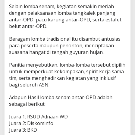
l
Selain lomba senam, kegiatan semakin meriah
a
dengan pelaksanaan lomba tangkalek panjang
n
antar-OPD, pacu karung antar-OPD, serta estafet
k
belut antar-OPD.
a
n
T
Beragam lomba tradisional itu disambut antusias
u
para peserta maupun penonton, menciptakan
g
suasana hangat di tengah guyuran hujan.
a
s
Panitia menyebutkan, lomba-lomba tersebut dipilih
untuk memperkuat kekompakan, spirit kerja sama
tim, serta menghadirkan kegiatan yang inklusif
bagi seluruh ASN.
Adapun Hasil lomba senam antar-OPD adalah
sebagai berikut:
Juara 1: RSUD Adnaan WD
Juara 2: Diskominfo
Juara 3: BKD