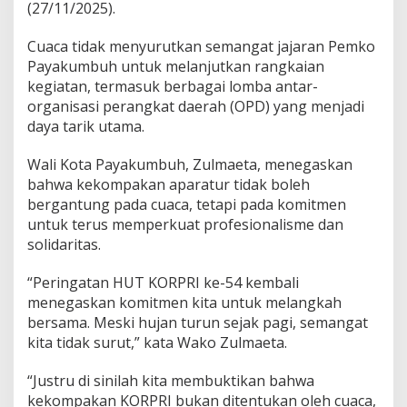
(27/11/2025).
k
o
Z
Cuaca tidak menyurutkan semangat jajaran Pemko
u
Payakumbuh untuk melanjutkan rangkaian
l
kegiatan, termasuk berbagai lomba antar-
m
organisasi perangkat daerah (OPD) yang menjadi
a
daya tarik utama.
e
t
a
Wali Kota Payakumbuh, Zulmaeta, menegaskan
I
bahwa kekompakan aparatur tidak boleh
n
bergantung pada cuaca, tetapi pada komitmen
g
untuk terus memperkuat profesionalisme dan
a
t
solidaritas.
k
a
“Peringatan HUT KORPRI ke-54 kembali
n
menegaskan komitmen kita untuk melangkah
I
bersama. Meski hujan turun sejak pagi, semangat
n
g
kita tidak surut,” kata Wako Zulmaeta.
a
t
“Justru di sinilah kita membuktikan bahwa
k
kekompakan KORPRI bukan ditentukan oleh cuaca,
a