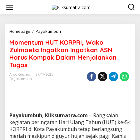
L
e
w
a
t
i
Homepage
/
Payakumbuh
M
k
o
Momentum HUT KORPRI, Wako
e
m
k
e
Zulmaeta Ingatkan Ingatkan ASN
o
n
Harus Kompak Dalam Menjalankan
n
t
Tugas
t
u
e
m
Arya Gusman
27/11/2025
n
H
Payakumbuh
U
T
K
O
R
P
Payakumbuh, Kliksumatra.com
– Rangkaian
R
I
kegiatan peringatan Hari Ulang Tahun (HUT) ke-54
,
KORPRI di Kota Payakumbuh tetap berlangsung
W
meriah meskipun diguyur hujan sejak pagi, Kamis
a