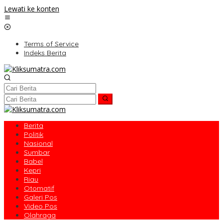
Lewati ke konten
Terms of Service
Indeks Berita
Berita
Politik
Nasional
Sumbar
Babel
Kepri
Riau
Otomatif
Galeri Pos
Video Pos
Olahraga