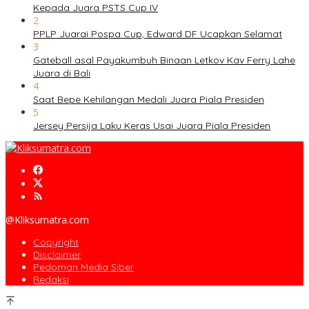
Kepada Juara PSTS Cup IV
2
PPLP Juarai Pospa Cup, Edward DF Ucapkan Selamat
3
Gateball asal Payakumbuh Binaan Letkov Kav Ferry Lahe
Juara di Bali
4
Saat Bepe Kehilangan Medali Juara Piala Presiden
5
Jersey Persija Laku Keras Usai Juara Piala Presiden
@Kliksumatra.com
Copyright
Disclaimer
Pedoman Media Siber
Redaksi