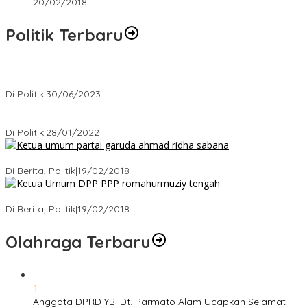
20/02/2018
Politik Terbaru
Presiden : RUU Perampasan Aset tergantung DPR
Di Politik
|
30/06/2023
Puan Maharani : Berantas Sindikat Mafia Pupuk Bersubsidi!.
Di Politik
|
28/01/2022
Ini Dia Hubungan Partai Garuda dengan Gerindra
Di Berita, Politik
|
19/02/2018
Strategi PPP Menangkan Duet Ganjar dan Gus Yasin
Di Berita, Politik
|
19/02/2018
Olahraga Terbaru
1
Anggota DPRD YB. Dt. Parmato Alam Ucapkan Selamat