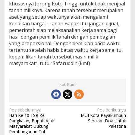
khususnya Jorong Koto Tinggi untuk tidak menjual
tanah miliknya. Karena tanah tersebut merupakan
aset yang setiap waktunya akan mengalami
kenaikan harga. “Tanah Bapak Ibu jangan dijual,
pemerintah siap melaksanakan kerja sama bagi
hasil dengan pemilik tanah dengan pembagian
yang proporsional. Dengan demikian pada waktu
tertentu setelah habis batas waktu kerja sama itu,
kepemilikan tanah tersebut masih milik
masyarakat”, tutur Safaruddin.(kmf)
Ikuti Kami
N
Pos sebelumnya
Pos berikutnya
Hari Ke 10 TSR Ke
MUI Kota Payakumbuh
a
Pangkalan, Bupati Ajak
Serukan Doa Untuk
v
Masyarakat Dukung
Palestina
Pembangunan Tol