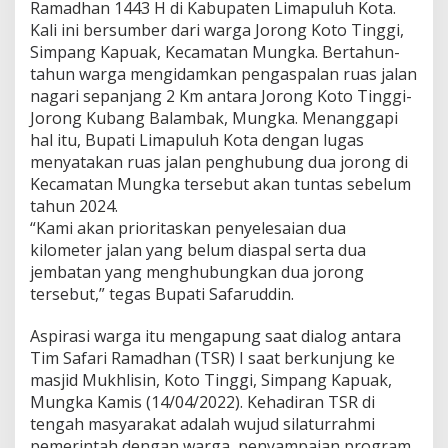
Ramadhan 1443 H di Kabupaten Limapuluh Kota.
a
Kali ini bersumber dari warga Jorong Koto Tinggi,
k
,
Simpang Kapuak, Kecamatan Mungka. Bertahun-
B
tahun warga mengidamkan pengaspalan ruas jalan
u
nagari sepanjang 2 Km antara Jorong Koto Tinggi-
p
Jorong Kubang Balambak, Mungka. Menanggapi
a
hal itu, Bupati Limapuluh Kota dengan lugas
t
i
menyatakan ruas jalan penghubung dua jorong di
S
Kecamatan Mungka tersebut akan tuntas sebelum
a
tahun 2024.
f
“Kami akan prioritaskan penyelesaian dua
a
r
kilometer jalan yang belum diaspal serta dua
u
jembatan yang menghubungkan dua jorong
d
tersebut,” tegas Bupati Safaruddin.
d
i
Aspirasi warga itu mengapung saat dialog antara
n
K
Tim Safari Ramadhan (TSR) I saat berkunjung ke
o
masjid Mukhlisin, Koto Tinggi, Simpang Kapuak,
m
Mungka Kamis (14/04/2022). Kehadiran TSR di
i
tengah masyarakat adalah wujud silaturrahmi
t
pemerintah dengan warga, penyampaian program
T