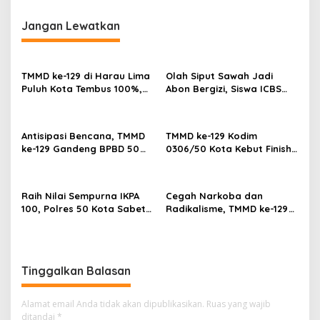
i
g
Jangan Lewatkan
a
s
TMMD ke-129 di Harau Lima
Olah Siput Sawah Jadi
i
Puluh Kota Tembus 100%,
Abon Bergizi, Siswa ICBS
p
Sasaran Non Fisik dan
Payakumbuh Siap
Ketahanan Pangan Tuntas
Harumkan Nama Daerah di
o
FIKSI
Antisipasi Bencana, TMMD
TMMD ke-129 Kodim
s
ke-129 Gandeng BPBD 50
0306/50 Kota Kebut Finish:
Kota Gelar Penyuluhan di
14 Penyuluhan Tuntas,
Buluh Kasok
Sasaran Fisik Tembus 86%
Raih Nilai Sempurna IKPA
Cegah Narkoba dan
100, Polres 50 Kota Sabet
Radikalisme, TMMD ke-129
Penghargaan KPPN
Gandeng Kesbangpol 50
Bukittinggi Awards 2026
Kota Gelar Penyuluhan di
Sarilamak
Tinggalkan Balasan
Alamat email Anda tidak akan dipublikasikan.
Ruas yang wajib
ditandai
*