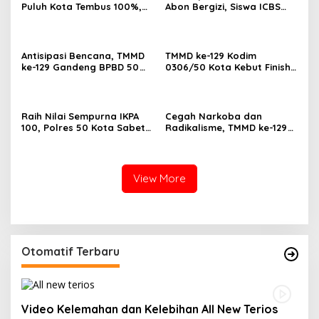
Puluh Kota Tembus 100%,
Abon Bergizi, Siswa ICBS
Sasaran Non Fisik dan
Payakumbuh Siap
Ketahanan Pangan Tuntas
Harumkan Nama Daerah di
FIKSI
Antisipasi Bencana, TMMD
TMMD ke-129 Kodim
ke-129 Gandeng BPBD 50
0306/50 Kota Kebut Finish:
Kota Gelar Penyuluhan di
14 Penyuluhan Tuntas,
Buluh Kasok
Sasaran Fisik Tembus 86%
Raih Nilai Sempurna IKPA
Cegah Narkoba dan
100, Polres 50 Kota Sabet
Radikalisme, TMMD ke-129
Penghargaan KPPN
Gandeng Kesbangpol 50
Bukittinggi Awards 2026
Kota Gelar Penyuluhan di
Sarilamak
View More
Otomatif Terbaru
Video Kelemahan dan Kelebihan All New Terios