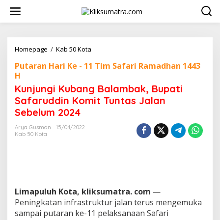
L
e
w
a
t
i
Homepage
/
Kab 50 Kota
K
k
u
Putaran Hari Ke - 11 Tim Safari Ramadhan 1443
e
n
k
H
j
o
u
Kunjungi Kubang Balambak, Bupati
n
n
Safaruddin Komit Tuntas Jalan
t
g
e
Sebelum 2024
i
n
K
Arya Gusman
15/04/2022
u
Kab 50 Kota
b
a
n
g
B
a
Limapuluh Kota, kliksumatra. com
l
—
a
Peningkatan infrastruktur jalan terus mengemuka
m
sampai putaran ke-11 pelaksanaan Safari
b