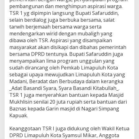
u
pembangunan dan menghimpun aspirasi warga.
n
TSR 1 yg dipimpin langsung Bupati Safaruddin,
t
selain berdialog juga berbuka bersama, salat
a
tarwih berjemaah bersama warga serta
s
J
mendengarkan wirid dengan mubaligh yang
a
dibawa oleh TSR. Aspirasi yang disampaikan
l
masyarakat akan disikapi dan dibahas pemerintah
a
bersama DPRD tentunya. Bupati Safaruddin juga
n
menyampaikan lima program unggulan yang
S
e
sudah dirancang oleh Pemkab Limapuluh Kota
b
sebagai upaya mewujudkan Limapuluh Kota yang
e
Madani, Beradat dan Berbudaya dalam kerangka
l
_Adat Basandi Syara, Syara Basandi Kitabullah_.
u
m
TSR 1 juga menyerahkan bantuan kepada Masjid
2
Mukhlisin senilai 20 juta rupiah serta bantuan dari
0
Baznas kepada Garin masjid di Nagari Simpang
2
Kapuak.
4
Keanggotaan TSR I juga didukung oleh Wakil Ketua
DPRD Limapuluh Kota Syamsul Mikar, Anggota