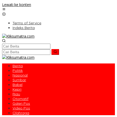
Lewati ke konten
Terms of Service
Indeks Berita
Berita
Politik
Nasional
Sumbar
Babel
Kepri
Riau
Otomatif
Galeri Pos
Video Pos
Olahraga