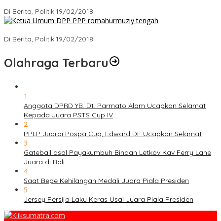
Ini Dia Hubungan Partai Garuda dengan Gerindra
Di Berita, Politik
|
19/02/2018
Strategi PPP Menangkan Duet Ganjar dan Gus Yasin
Di Berita, Politik
|
19/02/2018
Olahraga Terbaru
1
Anggota DPRD YB. Dt. Parmato Alam Ucapkan Selamat
Kepada Juara PSTS Cup IV
2
PPLP Juarai Pospa Cup, Edward DF Ucapkan Selamat
3
Gateball asal Payakumbuh Binaan Letkov Kav Ferry Lahe
Juara di Bali
4
Saat Bepe Kehilangan Medali Juara Piala Presiden
5
Jersey Persija Laku Keras Usai Juara Piala Presiden