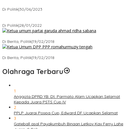
Presiden : RUU Perampasan Aset tergantung DPR
Di Politik
|
30/06/2023
Puan Maharani : Berantas Sindikat Mafia Pupuk Bersubsidi!.
Di Politik
|
28/01/2022
Ini Dia Hubungan Partai Garuda dengan Gerindra
Di Berita, Politik
|
19/02/2018
Strategi PPP Menangkan Duet Ganjar dan Gus Yasin
Di Berita, Politik
|
19/02/2018
Olahraga Terbaru
1
Anggota DPRD YB. Dt. Parmato Alam Ucapkan Selamat
Kepada Juara PSTS Cup IV
2
PPLP Juarai Pospa Cup, Edward DF Ucapkan Selamat
3
Gateball asal Payakumbuh Binaan Letkov Kav Ferry Lahe