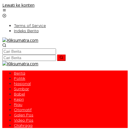
Lewati ke konten
Terms of Service
Indeks Berita
Berita
Politik
Nasional
Sumbar
Babel
Kepri
Riau
Otomatif
Galeri Pos
Video Pos
Olahraga