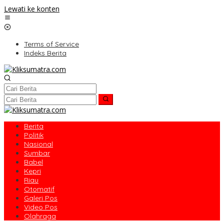
Lewati ke konten
Terms of Service
Indeks Berita
Berita
Politik
Nasional
Sumbar
Babel
Kepri
Riau
Otomatif
Galeri Pos
Video Pos
Olahraga