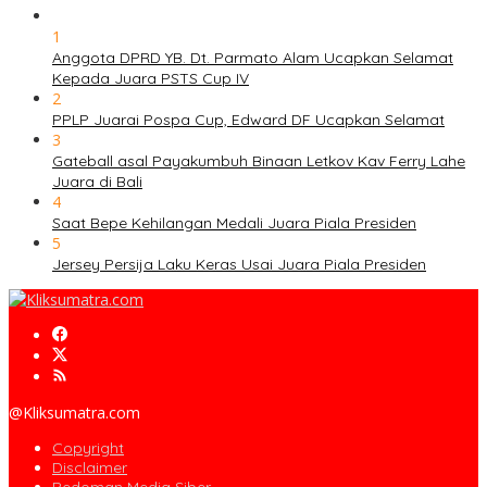
1
Anggota DPRD YB. Dt. Parmato Alam Ucapkan Selamat
Kepada Juara PSTS Cup IV
2
PPLP Juarai Pospa Cup, Edward DF Ucapkan Selamat
3
Gateball asal Payakumbuh Binaan Letkov Kav Ferry Lahe
Juara di Bali
4
Saat Bepe Kehilangan Medali Juara Piala Presiden
5
Jersey Persija Laku Keras Usai Juara Piala Presiden
@Kliksumatra.com
Copyright
Disclaimer