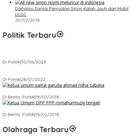
Daihatsu Santai Penjualan Sirion Kalah Jauh dari Mobil
LCGC
20/02/2018
Politik Terbaru
Presiden : RUU Perampasan Aset tergantung DPR
Di Politik
|
30/06/2023
Puan Maharani : Berantas Sindikat Mafia Pupuk Bersubsidi!.
Di Politik
|
28/01/2022
Ini Dia Hubungan Partai Garuda dengan Gerindra
Di Berita, Politik
|
19/02/2018
Strategi PPP Menangkan Duet Ganjar dan Gus Yasin
Di Berita, Politik
|
19/02/2018
Olahraga Terbaru