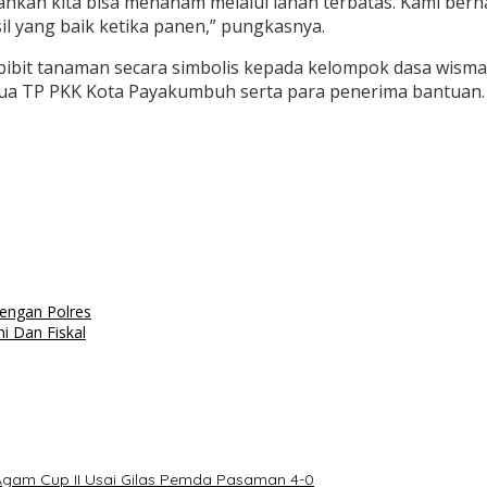
ahkan kita bisa menanam melalui lahan terbatas. Kami ber
 yang baik ketika panen,” pungkasnya.
bibit tanaman secara simbolis kepada kelompok dasa wis
etua TP PKK Kota Payakumbuh serta para penerima bantuan.
engan Polres
i Dan Fiskal
Agam Cup II Usai Gilas Pemda Pasaman 4-0