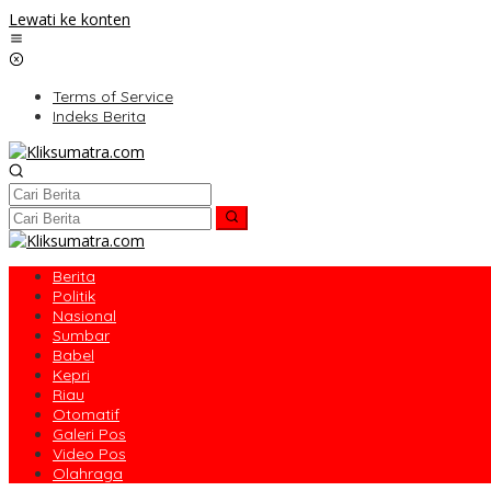
Lewati ke konten
Terms of Service
Indeks Berita
Berita
Politik
Nasional
Sumbar
Babel
Kepri
Riau
Otomatif
Galeri Pos
Video Pos
Olahraga