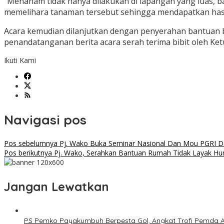
“Menanam tidak hanya dilakukan di lapangan yang luas, b
memelihara tanaman tersebut sehingga mendapatkan hasil
Acara kemudian dilanjutkan dengan penyerahan bantuan 
penandatanganan berita acara serah terima bibit oleh K
Ikuti Kami
Navigasi pos
Pos sebelumnya
Pj. Wako Buka Seminar Nasional Dan Mou PGRI D
Pos berikutnya
Pj. Wako, Serahkan Bantuan Rumah Tidak Layak Hun
Jangan Lewatkan
PS Pemko Payakumbuh Berpesta Gol, Angkat Trofi Pemda 