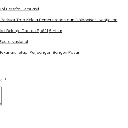
l Bersifat Persuasif
rkuat Tata Kelola Pemerintahan dan Sinkronisasi Kebijakan
 Belanja Daerah Rp821,5 Miliar
core Nasional
Tekanan, tetapi Perjuangan Bangun Pasar
dai
*