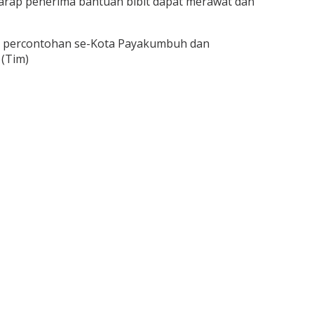
harap penerima bantuan bibit dapat merawat dan
ma percontohan se-Kota Payakumbuh dan
 (Tim)