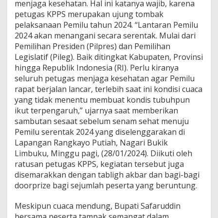
menjaga kesehatan. Hal ini katanya wajib, karena
l
petugas KPPS merupakan ujung tombak
u
,
pelaksanaan Pemilu tahun 2024. “Lantaran Pemilu
B
2024 akan menangani secara serentak. Mulai dari
u
Pemilihan Presiden (Pilpres) dan Pemilihan
p
Legislatif (Pileg). Baik ditingkat Kabupaten, Provinsi
a
hingga Republik Indonesia (RI). Perlu kiranya
t
i
seluruh petugas menjaga kesehatan agar Pemilu
S
rapat berjalan lancar, terlebih saat ini kondisi cuaca
a
yang tidak menentu membuat kondis tubuhpun
f
ikut terpengaruh,” ujarnya saat memberikan
a
r
sambutan sesaat sebelum senam sehat menuju
u
Pemilu serentak 2024 yang diselenggarakan di
d
Lapangan Rangkayo Putiah, Nagari Bukik
d
Limbuku, Minggu pagi, (28/01/2024). Diikuti oleh
i
ratusan petugas KPPS, kegiatan tersebut juga
n
M
disemarakkan dengan tabligh akbar dan bagi-bagi
i
doorprize bagi sejumlah peserta yang beruntung.
n
t
Meskipun cuaca mendung, Bupati Safaruddin
a
bersama peserta tampak semangat dalam
P