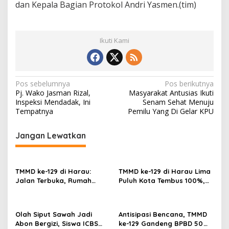
dan Kepala Bagian Protokol Andri Yasmen.(tim)
Ikuti Kami
N
Pos sebelumnya
Pos berikutnya
Pj. Wako Jasman Rizal,
Masyarakat Antusias Ikuti
a
Inspeksi Mendadak, Ini
Senam Sehat Menuju
v
Tempatnya
Pemilu Yang Di Gelar KPU
i
Jangan Lewatkan
g
a
s
TMMD ke-129 di Harau:
TMMD ke-129 di Harau Lima
Jalan Terbuka, Rumah
Puluh Kota Tembus 100%,
i
Layak, dan Layanan
Sasaran Non Fisik dan
p
Kesehatan Gratis Langsung
Ketahanan Pangan Tuntas
Dirasa Warga
o
Olah Siput Sawah Jadi
Antisipasi Bencana, TMMD
Abon Bergizi, Siswa ICBS
ke-129 Gandeng BPBD 50