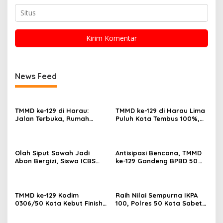
News Feed
TMMD ke-129 di Harau:
TMMD ke-129 di Harau Lima
Jalan Terbuka, Rumah
Puluh Kota Tembus 100%,
Layak, dan Layanan
Sasaran Non Fisik dan
Kesehatan Gratis Langsung
Ketahanan Pangan Tuntas
Dirasa Warga
Olah Siput Sawah Jadi
Antisipasi Bencana, TMMD
Abon Bergizi, Siswa ICBS
ke-129 Gandeng BPBD 50
Payakumbuh Siap
Kota Gelar Penyuluhan di
Harumkan Nama Daerah di
Buluh Kasok
FIKSI
TMMD ke-129 Kodim
Raih Nilai Sempurna IKPA
0306/50 Kota Kebut Finish:
100, Polres 50 Kota Sabet
14 Penyuluhan Tuntas,
Penghargaan KPPN
Sasaran Fisik Tembus 86%
Bukittinggi Awards 2026