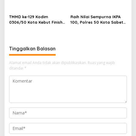
s
Payakumbuh Siap
Kota Gelar Penyuluhan di
Harumkan Nama Daerah di
Buluh Kasok
FIKSI
TMMD ke-129 Kodim
Raih Nilai Sempurna IKPA
0306/50 Kota Kebut Finish:
100, Polres 50 Kota Sabet
14 Penyuluhan Tuntas,
Penghargaan KPPN
Sasaran Fisik Tembus 86%
Bukittinggi Awards 2026
Tinggalkan Balasan
Alamat email Anda tidak akan dipublikasikan.
Ruas yang wajib
ditandai
*