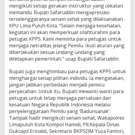
e
mengikuti setiap gerakan instruktur yang cekatan
t
memandu. Bupati Safaruddin mengapresiasi
u
terselenggaranya senam sehat yang dilaksanakan
g
KPU Lima Puluh Kota. “Selain menjaga kesehatan,
a
s
kegiatan ini akan memperkuat silahturahmi para
K
petugas KPPS. Kami meminta para petugas untuk
P
menjaga netralitas jelang Pemilu. Ikuti aturan yang
P
diberlakukan sesuai undang-undang yang
S
ditetapkan pemerintah,” ucap Bupati Safaruddin.
J
a
g
Bupati juga menghimbau para petugas KPPS untuk
a
menghargai setiap pilihan individu. Ia mengatakan,
K
jangan jadikan perbedaan menjadi pemicu
e
perpecahan. Untuk itu, Bupati mewanti-wanti para
s
e
petugas untuk tetap menjaga persatuan dan
h
kesatuan Negara Republik Indonesia melalui
a
penyelenggaraan Pemilu yang ‘Badunsanak’.
t
Tampak hadir mengikuti senam sehat, Wakapolres
a
n
Limapuluh Kota Kompol Hamidi, Plt.Kepala Dinas
Dukcapil Erinaldi, Sekretaris BKPSDM Yuza Fantori,