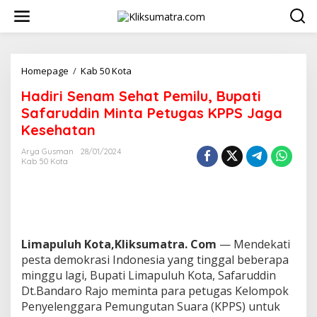
L
e
w
a
t
i
Homepage
/
Kab 50 Kota
H
k
a
Hadiri Senam Sehat Pemilu, Bupati
e
d
k
i
Safaruddin Minta Petugas KPPS Jaga
o
r
Kesehatan
n
i
t
S
Arya Gusman
28/01/2024
e
e
Kab 50 Kota
n
n
a
m
S
e
h
Limapuluh Kota,Kliksumatra. Com
— Mendekati
a
pesta demokrasi Indonesia yang tinggal beberapa
t
minggu lagi, Bupati Limapuluh Kota, Safaruddin
P
e
Dt.Bandaro Rajo meminta para petugas Kelompok
m
Penyelenggara Pemungutan Suara (KPPS) untuk
i