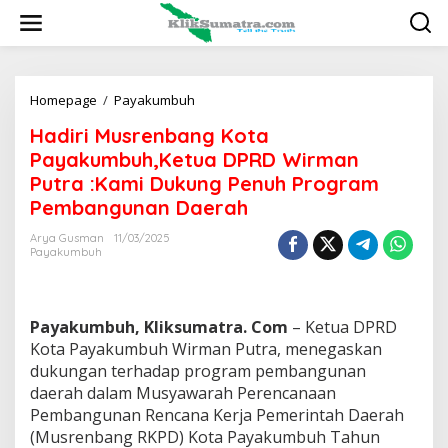
L
e
w
a
t
i
Homepage
/
Payakumbuh
H
k
a
Hadiri Musrenbang Kota
e
d
k
i
Payakumbuh,Ketua DPRD Wirman
o
r
Putra :Kami Dukung Penuh Program
n
i
Pembangunan Daerah
t
M
e
u
Arya Gusman
11/03/2025
n
s
Payakumbuh
r
e
n
b
Payakumbuh, Kliksumatra. Com
– Ketua DPRD
a
Kota Payakumbuh Wirman Putra, menegaskan
n
dukungan terhadap program pembangunan
g
K
daerah dalam Musyawarah Perencanaan
o
Pembangunan Rencana Kerja Pemerintah Daerah
t
(Musrenbang RKPD) Kota Payakumbuh Tahun
a