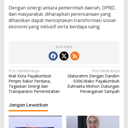
Dengan sinergi antara pemerintah daerah, DPRD,
dan masyarakat, diharapkan perencanaan yang
dihasilkan dapat menciptakan transformasi sosial-
ekonomi yang inklusif serta berdaya saing.
Ikuti Kami
N
Pos sebelumnya
Pos berikutnya
Wali Kota Payakumbuh
Silaturahmi Dengan Dandim
a
Pimpin Rakor Perdana,
0306,Wako Payakumbuh
v
Tegaskan Sinergi dan
Zulmaeta Mohon Dukungan
Transparansi Pemerintahan
Penanganan Sampah
i
g
Jangan Lewatkan
a
s