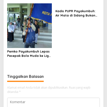
Pemerintahan dan
Rp821,5 Miliar
Sinkronisasi Kebijakan
Kadis PUPR Payakumbuh:
Air Mata di Sidang Bukan
karena Tekanan, tetapi
Perjuangan Bangun Pasar
Pemko Payakumbuh Lepas
Pesepak Bola Muda ke Liga
TopScore Nasional
Tinggalkan Balasan
Alamat email Anda tidak akan dipublikasikan.
Ruas yang wajib
ditandai
*