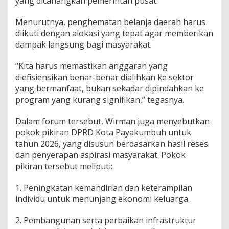
yang dicanangkan pemerintah pusat.
g
r
Menurutnya, penghematan belanja daerah harus
a
diikuti dengan alokasi yang tepat agar memberikan
m
dampak langsung bagi masyarakat.
P
e
m
“Kita harus memastikan anggaran yang
b
diefisiensikan benar-benar dialihkan ke sektor
a
yang bermanfaat, bukan sekadar dipindahkan ke
n
program yang kurang signifikan,” tegasnya.
g
u
n
Dalam forum tersebut, Wirman juga menyebutkan
a
pokok pikiran DPRD Kota Payakumbuh untuk
n
tahun 2026, yang disusun berdasarkan hasil reses
D
dan penyerapan aspirasi masyarakat. Pokok
a
e
pikiran tersebut meliputi:
r
a
1. Peningkatan kemandirian dan keterampilan
h
individu untuk menunjang ekonomi keluarga.
2. Pembangunan serta perbaikan infrastruktur