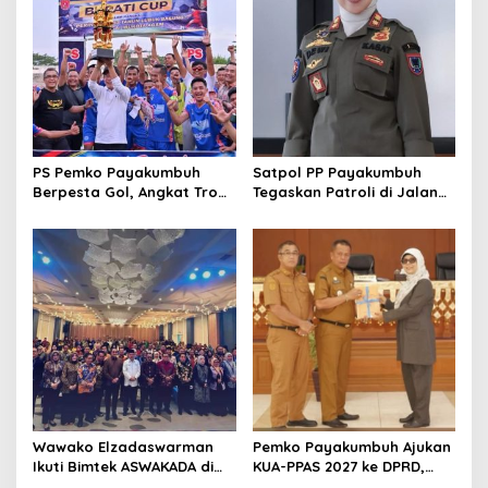
i
p
o
s
PS Pemko Payakumbuh
Satpol PP Payakumbuh
Berpesta Gol, Angkat Trofi
Tegaskan Patroli di Jalan
Pemda Agam Cup II Usai
Imam Bonjol Bersifat
Gilas Pemda Pasaman 4-0
Persuasif
Wawako Elzadaswarman
Pemko Payakumbuh Ajukan
Ikuti Bimtek ASWAKADA di
KUA-PPAS 2027 ke DPRD,
Batam, Perkuat Tata Kelola
Proyeksi Belanja Daerah