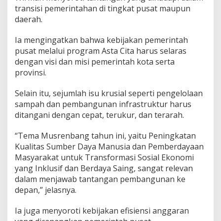
n
transisi pemerintahan di tingkat pusat maupun
P
daerah.
u
t
Ia mengingatkan bahwa kebijakan pemerintah
r
pusat melalui program Asta Cita harus selaras
a
:
dengan visi dan misi pemerintah kota serta
K
provinsi.
a
m
Selain itu, sejumlah isu krusial seperti pengelolaan
i
sampah dan pembangunan infrastruktur harus
D
u
ditangani dengan cepat, terukur, dan terarah.
k
u
“Tema Musrenbang tahun ini, yaitu Peningkatan
n
Kualitas Sumber Daya Manusia dan Pemberdayaan
g
Masyarakat untuk Transformasi Sosial Ekonomi
P
e
yang Inklusif dan Berdaya Saing, sangat relevan
n
dalam menjawab tantangan pembangunan ke
u
depan,” jelasnya.
h
P
Ia juga menyoroti kebijakan efisiensi anggaran
r
o