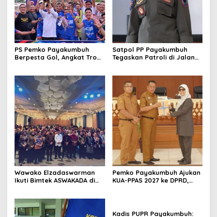
PS Pemko Payakumbuh
Satpol PP Payakumbuh
Berpesta Gol, Angkat Trofi
Tegaskan Patroli di Jalan
Pemda Agam Cup II Usai
Imam Bonjol Bersifat
Gilas Pemda Pasaman 4-0
Persuasif
Wawako Elzadaswarman
Pemko Payakumbuh Ajukan
Ikuti Bimtek ASWAKADA di
KUA-PPAS 2027 ke DPRD,
Batam, Perkuat Tata Kelola
Proyeksi Belanja Daerah
Pemerintahan dan
Rp821,5 Miliar
Sinkronisasi Kebijakan
Kadis PUPR Payakumbuh: