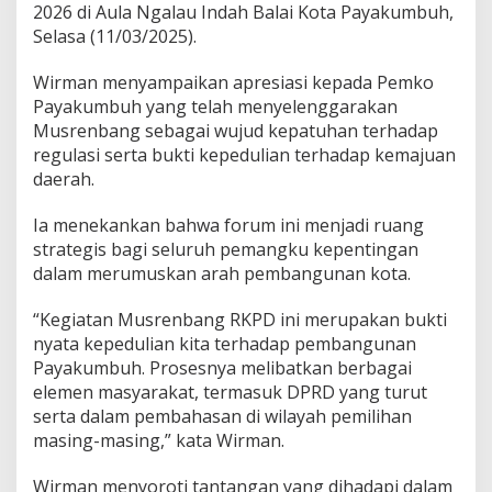
2026 di Aula Ngalau Indah Balai Kota Payakumbuh,
P
a
Selasa (11/03/2025).
y
a
Wirman menyampaikan apresiasi kepada Pemko
k
Payakumbuh yang telah menyelenggarakan
u
Musrenbang sebagai wujud kepatuhan terhadap
m
b
regulasi serta bukti kepedulian terhadap kemajuan
u
daerah.
h
,
Ia menekankan bahwa forum ini menjadi ruang
K
strategis bagi seluruh pemangku kepentingan
e
t
dalam merumuskan arah pembangunan kota.
u
a
“Kegiatan Musrenbang RKPD ini merupakan bukti
D
nyata kepedulian kita terhadap pembangunan
P
Payakumbuh. Prosesnya melibatkan berbagai
R
D
elemen masyarakat, termasuk DPRD yang turut
W
serta dalam pembahasan di wilayah pemilihan
i
masing-masing,” kata Wirman.
r
m
Wirman menyoroti tantangan yang dihadapi dalam
a