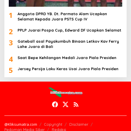
1
Anggota DPRD YB. Dt. Parmato Alam Ucapkan
Selamat Kepada Juara PSTS Cup IV
2
PPLP Juarai Pospa Cup, Edward DF Ucapkan Selamat
3
Gateball asal Payakumbuh Binaan Letkov Kav Ferry
Lahe Juara di Bali
4
Saat Bepe Kehilangan Medali Juara Piala Presiden
5
Jersey Persija Laku Keras Usai Juara Piala Presiden
@Kliksumatra.com
Copyright
Disclaimer
Pedoman Media Siber
Redaksi