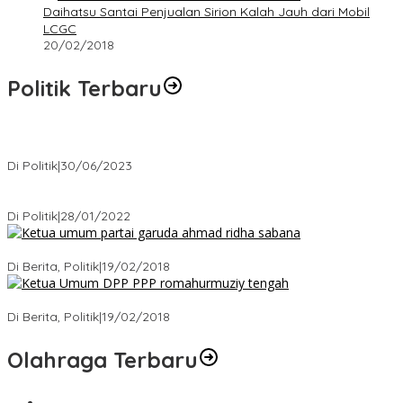
Daihatsu Santai Penjualan Sirion Kalah Jauh dari Mobil
LCGC
20/02/2018
Politik Terbaru
Presiden : RUU Perampasan Aset tergantung DPR
Di Politik
|
30/06/2023
Puan Maharani : Berantas Sindikat Mafia Pupuk Bersubsidi!.
Di Politik
|
28/01/2022
Ini Dia Hubungan Partai Garuda dengan Gerindra
Di Berita, Politik
|
19/02/2018
Strategi PPP Menangkan Duet Ganjar dan Gus Yasin
Di Berita, Politik
|
19/02/2018
Olahraga Terbaru