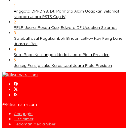
1
Anggota DPRD YB. Dt. Parmato Alam Ucapkan Selamat
Kepada Juara PSTS Cup IV
2
PPLP Juarai Pospa Cup, Edward DF Ucapkan Selamat
3
Gateball asal Payakumbuh Binaan Letkov Kav Ferry Lahe
Juara di Bali
4
Saat Bepe Kehilangan Medali Juara Piala Presiden
5
Jersey Persija Laku Keras Usai Juara Piala Presiden
@Kliksumatra.com
Copyright
Disclaimer
Pedoman Media Siber