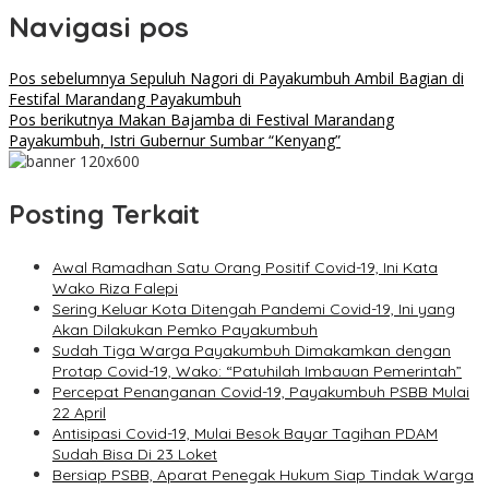
Navigasi pos
Pos sebelumnya
Sepuluh Nagori di Payakumbuh Ambil Bagian di
Festifal Marandang Payakumbuh
Pos berikutnya
Makan Bajamba di Festival Marandang
Payakumbuh, Istri Gubernur Sumbar “Kenyang”
Posting Terkait
Awal Ramadhan Satu Orang Positif Covid-19, Ini Kata
Wako Riza Falepi
Sering Keluar Kota Ditengah Pandemi Covid-19, Ini yang
Akan Dilakukan Pemko Payakumbuh
Sudah Tiga Warga Payakumbuh Dimakamkan dengan
Protap Covid-19, Wako: “Patuhilah Imbauan Pemerintah”
Percepat Penanganan Covid-19, Payakumbuh PSBB Mulai
22 April
Antisipasi Covid-19, Mulai Besok Bayar Tagihan PDAM
Sudah Bisa Di 23 Loket
Bersiap PSBB, Aparat Penegak Hukum Siap Tindak Warga