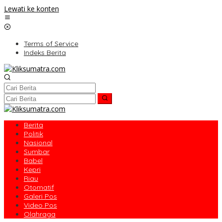
Lewati ke konten
Terms of Service
Indeks Berita
Berita
Politik
Nasional
Sumbar
Babel
Kepri
Riau
Otomatif
Galeri Pos
Video Pos
Olahraga