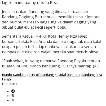
lagi kemampuannya,” kata Riza.
Jenis masakan Randang yang dimasak itu adalah
Randang Dagiang Batumbuak, memiliki tekstur lembut
dan bumbu meresap langsung ke dalam daging yang
dibuat bulat-bulat kecil seperti bola.
Sementara Ketua TP-PKK Kota Henny Riza Falepi
bersama Sekda Rida Ananda dan Istri juga tak mau kalah,
ucapan pujian terhadap enaknya masakan itu seolah
nampak dari ekspresi wajah mereka saat mencicipinya.
“Enak sekali, ini yang namanya Randang Payokumbuah
buatan ibu-ibu bundo kanduang,” ujarnya mantap. (Al)
Bundo Kanduang
City of Randang
Festifal Randang
Randang
Riza
Falepi
Ikuti Kami