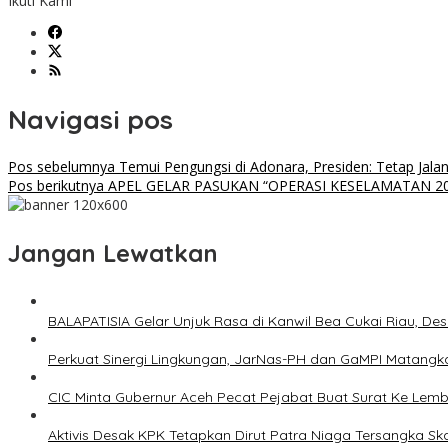
Ikuti Kami
Navigasi pos
Pos sebelumnya
Temui Pengungsi di Adonara, Presiden: Tetap Jala
Pos berikutnya
APEL GELAR PASUKAN “OPERASI KESELAMATAN 20
Jangan Lewatkan
BALAPATISIA Gelar Unjuk Rasa di Kanwil Bea Cukai Riau, De
Perkuat Sinergi Lingkungan, JarNas-PH dan GaMPI Matangk
CIC Minta Gubernur Aceh Pecat Pejabat Buat Surat Ke Le
Aktivis Desak KPK Tetapkan Dirut Patra Niaga Tersangka 