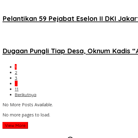
Pelantikan 59 Pejabat Eselon II DKI Jaka
Dugaan Pungli Tiap Desa, Oknum Kadis “
1
2
3
…
11
Berikutnya
No More Posts Available.
No more pages to load.
View More