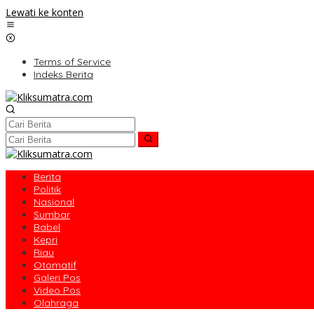
Lewati ke konten
Terms of Service
Indeks Berita
Berita
Politik
Nasional
Sumbar
Babel
Kepri
Riau
Otomatif
Galeri Pos
Video Pos
Olahraga