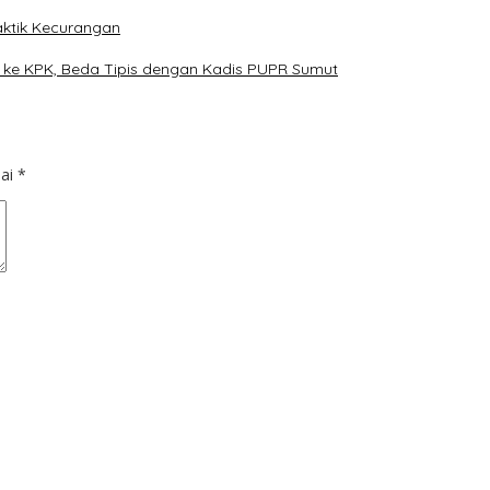
raktik Kecurangan
r ke KPK, Beda Tipis dengan Kadis PUPR Sumut
dai
*