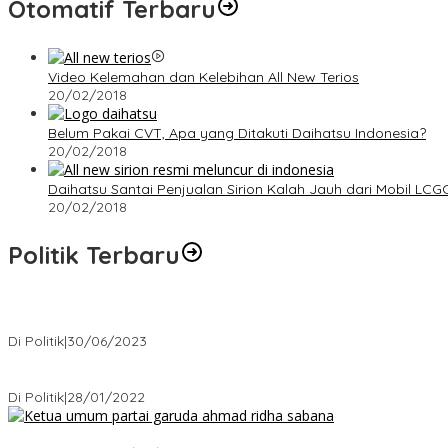
Otomatif Terbaru
Video Kelemahan dan Kelebihan All New Terios
20/02/2018
Belum Pakai CVT, Apa yang Ditakuti Daihatsu Indonesia?
20/02/2018
Daihatsu Santai Penjualan Sirion Kalah Jauh dari Mobil LCG
20/02/2018
Politik Terbaru
Presiden : RUU Perampasan Aset tergantung DPR
Di Politik
|
30/06/2023
Puan Maharani : Berantas Sindikat Mafia Pupuk Bersubsidi!.
Di Politik
|
28/01/2022
Ini Dia Hubungan Partai Garuda dengan Gerindra