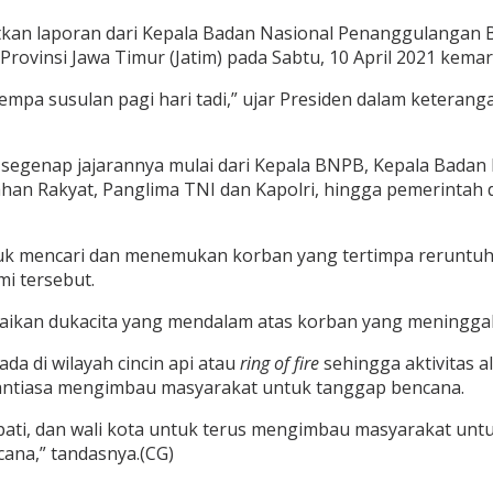
tkan laporan dari Kepala Badan Nasional Penanggulangan
rovinsi Jawa Timur (Jatim) pada Sabtu, 10 April 2021 kemar
empa susulan pagi hari tadi,” ujar Presiden dalam keterang
 segenap jajarannya mulai dari Kepala BNPB, Kepala Badan 
an Rakyat, Panglima TNI dan Kapolri, hingga pemerintah
untuk mencari dan menemukan korban yang tertimpa rerunt
i tersebut.
aikan dukacita yang mendalam atas korban yang meninggal
a di wilayah cincin api atau
ring of fire
sehingga aktivitas a
enantiasa mengimbau masyarakat untuk tanggap bencana.
pati, dan wali kota untuk terus mengimbau masyarakat un
ana,” tandasnya.(CG)