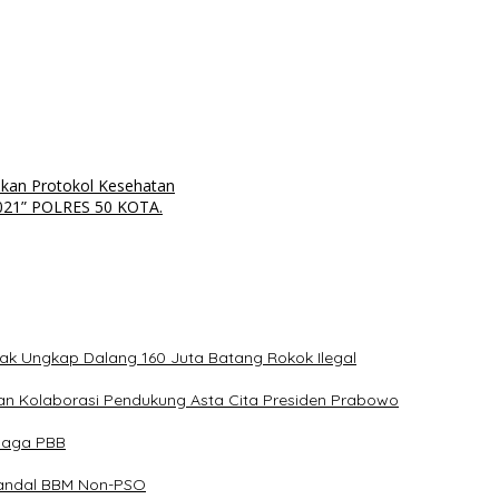
nkan Protokol Kesehatan
21” POLRES 50 KOTA.
sak Ungkap Dalang 160 Juta Batang Rokok Ilegal
an Kolaborasi Pendukung Asta Cita Presiden Prabowo
mbaga PBB
Skandal BBM Non-PSO