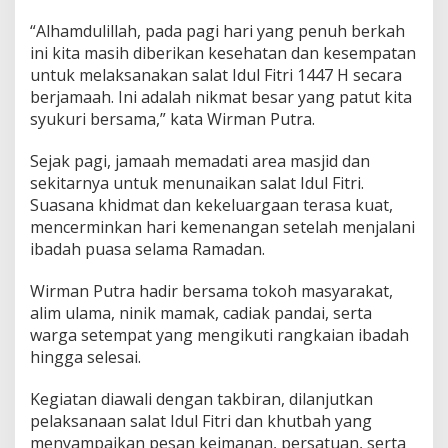
D
“Alhamdulillah, pada pagi hari yang penuh berkah
i
K
ini kita masih diberikan kesehatan dan kesempatan
a
untuk melaksanakan salat Idul Fitri 1447 H secara
p
berjamaah. Ini adalah nikmat besar yang patut kita
a
syukuri bersama,” kata Wirman Putra.
l
o
K
Sejak pagi, jamaah memadati area masjid dan
o
sekitarnya untuk menunaikan salat Idul Fitri.
t
Suasana khidmat dan kekeluargaan terasa kuat,
o
mencerminkan hari kemenangan setelah menjalani
D
i
ibadah puasa selama Ramadan.
b
a
Wirman Putra hadir bersama tokoh masyarakat,
l
alim ulama, ninik mamak, cadiak pandai, serta
a
warga setempat yang mengikuti rangkaian ibadah
i
,
hingga selesai.
K
e
Kegiatan diawali dengan takbiran, dilanjutkan
t
pelaksanaan salat Idul Fitri dan khutbah yang
u
menyampaikan pesan keimanan, persatuan, serta
a