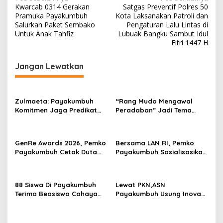
N
Kwarcab 0314 Gerakan
Satgas Preventif Polres 50
a
Pramuka Payakumbuh
Kota Laksanakan Patroli dan
v
Salurkan Paket Sembako
Pengaturan Lalu Lintas di
Untuk Anak Tahfiz
Lubuak Bangku Sambut Idul
i
Fitri 1447 H
g
Jangan Lewatkan
a
s
i
Zulmaeta: Payakumbuh
“Rang Mudo Mengawal
p
Komitmen Jaga Predikat
Peradaban” Jadi Tema
Kota Ber-Aksi
Pelatihan Adat Kota
o
Payakumbuh
s
GenRe Awards 2026, Pemko
Bersama LAN RI, Pemko
Payakumbuh Cetak Duta
Payakumbuh Sosialisasikan
Remaja Berkarakter
ASN Corporate University
88 Siswa Di Payakumbuh
Lewat PKN,ASN
Terima Beasiswa Cahaya
Payakumbuh Usung Inovasi
Pintar Dati YBM PLN
BERNALAR Dan Ekonomi
Sirkular Sampah