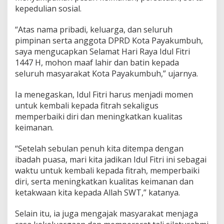
D
kepedulian sosial.
P
R
“Atas nama pribadi, keluarga, dan seluruh
D
pimpinan serta anggota DPRD Kota Payakumbuh,
W
saya mengucapkan Selamat Hari Raya Idul Fitri
i
r
1447 H, mohon maaf lahir dan batin kepada
m
seluruh masyarakat Kota Payakumbuh,” ujarnya.
a
n
Ia menegaskan, Idul Fitri harus menjadi momen
P
untuk kembali kepada fitrah sekaligus
u
t
memperbaiki diri dan meningkatkan kualitas
r
keimanan.
a
U
“Setelah sebulan penuh kita ditempa dengan
c
ibadah puasa, mari kita jadikan Idul Fitri ini sebagai
a
p
waktu untuk kembali kepada fitrah, memperbaiki
k
diri, serta meningkatkan kualitas keimanan dan
a
ketakwaan kita kepada Allah SWT,” katanya.
n
S
Selain itu, ia juga mengajak masyarakat menjaga
e
l