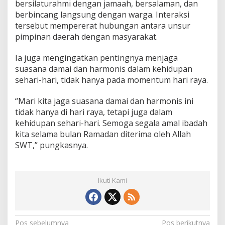
m
bersilaturahmi dengan jamaah, bersalaman, dan
a
berbincang langsung dengan warga. Interaksi
n
tersebut mempererat hubungan antara unsur
g
pimpinan daerah dengan masyarakat.
a
t
G
Ia juga mengingatkan pentingnya menjaga
o
suasana damai dan harmonis dalam kehidupan
t
sehari-hari, tidak hanya pada momentum hari raya.
o
n
g
“Mari kita jaga suasana damai dan harmonis ini
R
tidak hanya di hari raya, tetapi juga dalam
o
kehidupan sehari-hari. Semoga segala amal ibadah
y
kita selama bulan Ramadan diterima oleh Allah
o
SWT,” pungkasnya.
n
g
Ikuti Kami
Pos sebelumnya
Pos berikutnya