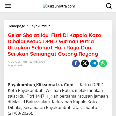
L
e
w
a
t
i
Homepage
/
Payakumbuh
G
k
e
Gelar Sholat Idul Fitri Di Kapalo Koto
e
l
k
a
Dibalai,Ketua DPRD Wirman Putra
o
r
Ucapkan Selamat Hari Raya Dan
n
S
Serukan Semangat Gotong Royong
t
h
e
o
Arya Gusman
22/03/2026
n
l
Payakumbuh
a
t
I
d
Payakumbuh,Kliksumatra. Com
— Ketua DPRD
u
Kota Payakumbuh, Wirman Putra, melaksanakan
l
salat Idul Fitri 1447 Hijriah bersama ratusan jamaah
F
i
di Masjid Baitussalam, Kelurahan Kapalo Koto
t
Dibalai, Kecamatan Payakumbuh Utara, Sabtu
r
(21/03/2026).
i