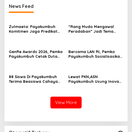
News Feed
Zulmaeta: Payakumbuh
“Rang Mudo Mengawal
Komitmen Jaga Predikat
Peradaban” Jadi Tema
Kota Ber-Aksi
Pelatihan Adat Kota
Payakumbuh
GenRe Awards 2026, Pemko
Bersama LAN RI, Pemko
Payakumbuh Cetak Duta
Payakumbuh Sosialisasikan
Remaja Berkarakter
ASN Corporate University
88 Siswa Di Payakumbuh
Lewat PKN,ASN
Terima Beasiswa Cahaya
Payakumbuh Usung Inovasi
Pintar Dati YBM PLN
BERNALAR Dan Ekonomi
Sirkular Sampah
View More