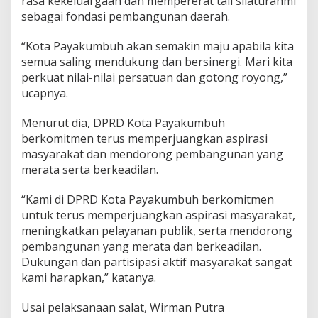
rasa kekeluargaan dan mempererat tali silaturahmi
a
sebagai fondasi pembangunan daerah.
m
a
“Kota Payakumbuh akan semakin maju apabila kita
t
semua saling mendukung dan bersinergi. Mari kita
H
a
perkuat nilai-nilai persatuan dan gotong royong,”
r
ucapnya.
i
R
Menurut dia, DPRD Kota Payakumbuh
a
berkomitmen terus memperjuangkan aspirasi
y
a
masyarakat dan mendorong pembangunan yang
D
merata serta berkeadilan.
a
n
“Kami di DPRD Kota Payakumbuh berkomitmen
S
untuk terus memperjuangkan aspirasi masyarakat,
e
r
meningkatkan pelayanan publik, serta mendorong
u
pembangunan yang merata dan berkeadilan.
k
Dukungan dan partisipasi aktif masyarakat sangat
a
kami harapkan,” katanya.
n
S
e
Usai pelaksanaan salat, Wirman Putra