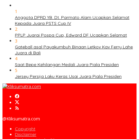
1
Anggota DPRD YB. Dt. Parmato Alam Ucapkan Selamat
Kepada Juara PSTS Cup IV
2
PPLP Juarai Pospa Cup, Edward DF Ucapkan Selamat
3
Gateball asal Payakumbuh Binaan Letkov Kav Ferry Lahe
Juara di Bali
4
Saat Bepe Kehilangan Medali Juara Piala Presiden
5
Jersey Persija Laku Keras Usai Juara Piala Presiden
@Kliksumatra.com
Copyright
Disclaimer