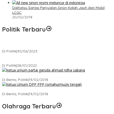
Daihatsu Santai Penjualan Sirion Kalah Jauh dari Mobil
LCGC
20/02/2018
Politik Terbaru
Presiden : RUU Perampasan Aset tergantung DPR
Di Politik
|
30/06/2023
Puan Maharani : Berantas Sindikat Mafia Pupuk Bersubsidi!.
Di Politik
|
28/01/2022
Ini Dia Hubungan Partai Garuda dengan Gerindra
Di Berita, Politik
|
19/02/2018
Strategi PPP Menangkan Duet Ganjar dan Gus Yasin
Di Berita, Politik
|
19/02/2018
Olahraga Terbaru