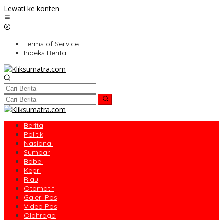
Lewati ke konten
Terms of Service
Indeks Berita
Berita
Politik
Nasional
Sumbar
Babel
Kepri
Riau
Otomatif
Galeri Pos
Video Pos
Olahraga