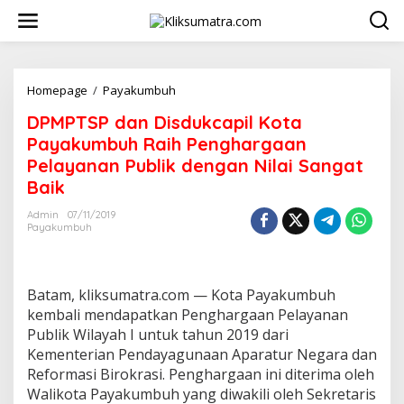
L
e
w
a
t
i
Homepage
/
Payakumbuh
D
k
P
DPMPTSP dan Disdukcapil Kota
e
M
k
P
Payakumbuh Raih Penghargaan
o
T
Pelayanan Publik dengan Nilai Sangat
n
S
Baik
t
P
e
d
Admin
07/11/2019
n
a
Payakumbuh
n
D
i
s
Batam, kliksumatra.com — Kota Payakumbuh
d
kembali mendapatkan Penghargaan Pelayanan
u
Publik Wilayah I untuk tahun 2019 dari
k
c
Kementerian Pendayagunaan Aparatur Negara dan
a
Reformasi Birokrasi. Penghargaan ini diterima oleh
p
Walikota Payakumbuh yang diwakili oleh Sekretaris
i