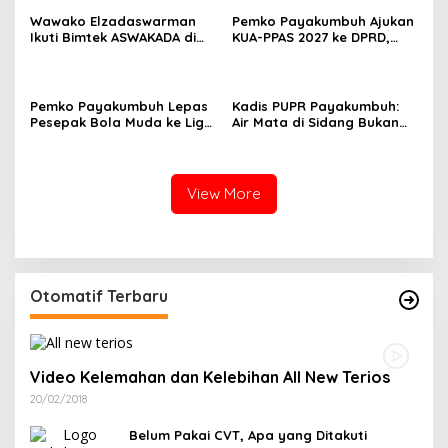
Wawako Elzadaswarman
Pemko Payakumbuh Ajukan
Ikuti Bimtek ASWAKADA di
KUA-PPAS 2027 ke DPRD,
Batam, Perkuat Tata Kelola
Proyeksi Belanja Daerah
Pemerintahan dan
Rp821,5 Miliar
Sinkronisasi Kebijakan
Pemko Payakumbuh Lepas
Kadis PUPR Payakumbuh:
Pesepak Bola Muda ke Liga
Air Mata di Sidang Bukan
TopScore Nasional
karena Tekanan, tetapi
Perjuangan Bangun Pasar
View More
Otomatif Terbaru
Video Kelemahan dan Kelebihan All New Terios
20/02/2018
Belum Pakai CVT, Apa yang Ditakuti