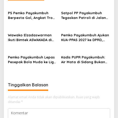
a
s
PS Pemko Payakumbuh
Satpol PP Payakumbuh
i
Berpesta Gol, Angkat Trofi
Tegaskan Patroli di Jalan
p
Pemda Agam Cup II Usai
Imam Bonjol Bersifat
Gilas Pemda Pasaman 4-0
Persuasif
o
Wawako Elzadaswarman
Pemko Payakumbuh Ajukan
s
Ikuti Bimtek ASWAKADA di
KUA-PPAS 2027 ke DPRD,
Batam, Perkuat Tata Kelola
Proyeksi Belanja Daerah
Pemerintahan dan
Rp821,5 Miliar
Sinkronisasi Kebijakan
Pemko Payakumbuh Lepas
Kadis PUPR Payakumbuh:
Pesepak Bola Muda ke Liga
Air Mata di Sidang Bukan
TopScore Nasional
karena Tekanan, tetapi
Perjuangan Bangun Pasar
Tinggalkan Balasan
Alamat email Anda tidak akan dipublikasikan.
Ruas yang wajib
ditandai
*