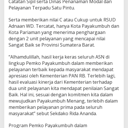
Catatan Sipil serta Dinas Penanaman Modal dan
n
Pelayanan Terpadu Satu Pintu.
N
i
Serta memberikan nilai C atau Cukup untuk RSUD
l
a
Adnaan WD. Tercatat, hanya Kota Payakumbuh dan
i
Kota Pariaman yang menerima penghargaan
S
dengan 2 unit pelayanan yang mencapai nilai
a
Sangat Baik se Provinsi Sumatera Barat.
n
g
a
“Alhamdulillah, hasil kerja keras seluruh ASN di
t
lingkup Pemko Payakumbuh dalam memberikan
B
pelayanan terbaik kepada masyarakat mendapat
a
apresiasi oleh Kementerian PAN RB. Terlebih lagi,
i
hasil evaluasi kinerja dari Kementerian terhadap
k
dua unit pelayanan kita mendapat penilaian Sangat
Baik. Hal ini, sesuai dengan komitmen kita dalam
mewujudkan Payakumbuh Menang, terlebih dalam
memberikan pelayanan prima pada seluruh
masyarakat” sebut Sekdako Rida Ananda.
Program Pemko Payakumbuh dalam