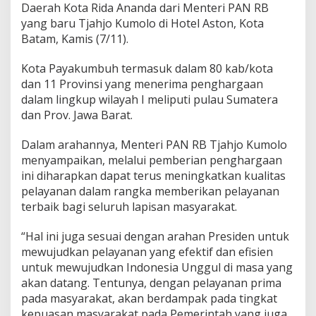
Daerah Kota Rida Ananda dari Menteri PAN RB
l
K
yang baru Tjahjo Kumolo di Hotel Aston, Kota
o
Batam, Kamis (7/11).
t
a
Kota Payakumbuh termasuk dalam 80 kab/kota
P
dan 11 Provinsi yang menerima penghargaan
a
y
dalam lingkup wilayah I meliputi pulau Sumatera
a
dan Prov. Jawa Barat.
k
u
Dalam arahannya, Menteri PAN RB Tjahjo Kumolo
m
menyampaikan, melalui pemberian penghargaan
b
u
ini diharapkan dapat terus meningkatkan kualitas
h
pelayanan dalam rangka memberikan pelayanan
R
terbaik bagi seluruh lapisan masyarakat.
a
i
“Hal ini juga sesuai dengan arahan Presiden untuk
h
P
mewujudkan pelayanan yang efektif dan efisien
e
untuk mewujudkan Indonesia Unggul di masa yang
n
akan datang. Tentunya, dengan pelayanan prima
g
pada masyarakat, akan berdampak pada tingkat
h
kepuasan masyarakat pada Pemerintah yang juga
a