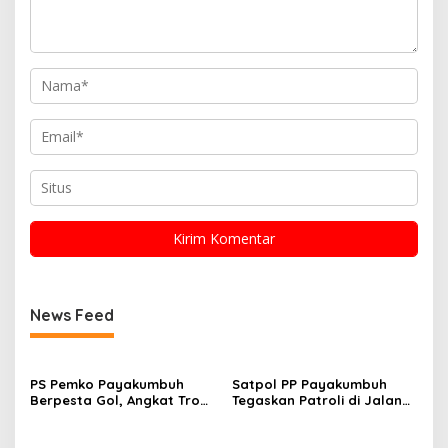
News Feed
PS Pemko Payakumbuh
Satpol PP Payakumbuh
Berpesta Gol, Angkat Trofi
Tegaskan Patroli di Jalan
Pemda Agam Cup II Usai
Imam Bonjol Bersifat
Gilas Pemda Pasaman 4-0
Persuasif