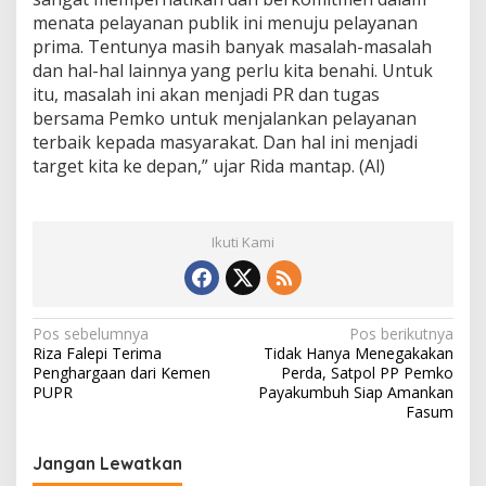
menata pelayanan publik ini menuju pelayanan
prima. Tentunya masih banyak masalah-masalah
dan hal-hal lainnya yang perlu kita benahi. Untuk
itu, masalah ini akan menjadi PR dan tugas
bersama Pemko untuk menjalankan pelayanan
terbaik kepada masyarakat. Dan hal ini menjadi
target kita ke depan,” ujar Rida mantap. (Al)
Ikuti Kami
N
Pos sebelumnya
Pos berikutnya
Riza Falepi Terima
Tidak Hanya Menegakakan
a
Penghargaan dari Kemen
Perda, Satpol PP Pemko
v
PUPR
Payakumbuh Siap Amankan
Fasum
i
g
Jangan Lewatkan