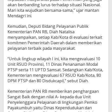
r
akan berbanding lurus terhadap situasi Nasional.
g
Mari kita wujudkan bersama-sama,” ujar mantan
a
Mendagri ini.
a
n
Kemudian, Deputi Bidang Pelayanan Publik
P
e
Kementerian PAN RB, Diah Natalisa
l
menyampaikan, setiap Kab/Kota di evaluasi terkait
a
komitmen Pemerintah Daerah dalam memberikan
y
pelayanan terbaik pada masyarakat.
a
n
a
“Untuk lingkup wilayah I ini, kita mengevaluasi 10
n
Unit RSUD Provinsi, 11 Dinas Penanaman Modal
P
PTSP serta 11 UPTD Samsat. Sedangkan Kab/Kota,
u
Kementerian mengevaluasi 67 RSUD Kab/Kota, 80
b
l
DPM PTSP dan 80 Disdukcapil,” sebut Diah.
i
k
Kementerian PAN RB memberikan penghargaan
d
Sangat Baik dengan nilai A- kepada dua Unit
e
Penyelenggara Pelayanan di lingkungan Pemko
n
g
Payakumbuh yaitu Dinas Kependudukan dan
a