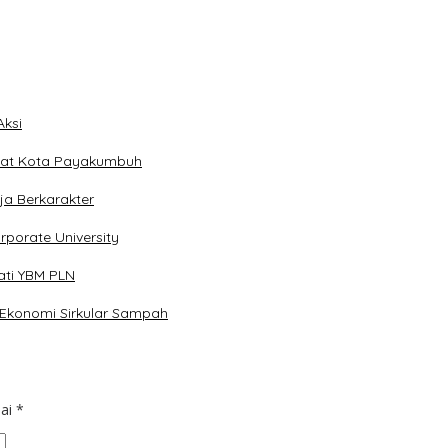
ksi
dat Kota Payakumbuh
a Berkarakter
porate University
ati YBM PLN
Ekonomi Sirkular Sampah
dai
*