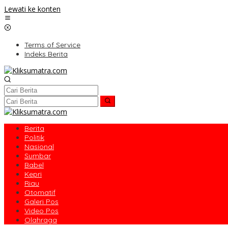
Lewati ke konten
Terms of Service
Indeks Berita
Berita
Politik
Nasional
Sumbar
Babel
Kepri
Riau
Otomatif
Galeri Pos
Video Pos
Olahraga