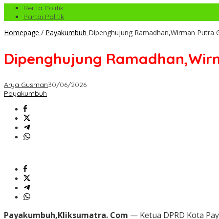
Berita Politik
Partai Politik
Homepage
/
Payakumbuh
Dipenghujung Ramadhan,Wirman Putra 
Dipenghujung Ramadhan,Wirm
Arya Gusman
30/06/2026
Payakumbuh
Payakumbuh,Kliksumatra. Com
— Ketua DPRD Kota Paya