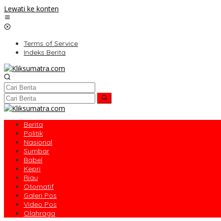
Lewati ke konten
Terms of Service
Indeks Berita
Berita
Politik
Nasional
Sumbar
Babel
Kepri
Riau
Otomatif
Galeri Pos
Video Pos
Olahraga