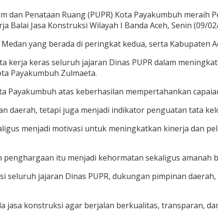
 dan Penataan Ruang (PUPR) Kota Payakumbuh meraih Peng
a Balai Jasa Konstruksi Wilayah I Banda Aceh, Senin (09/02
Medan yang berada di peringkat kedua, serta Kabupaten Ace
rta kerja keras seluruh jajaran Dinas PUPR dalam meningka
 Kota Payakumbuh Zulmaeta.
 Payakumbuh atas keberhasilan mempertahankan capaian ki
an daerah, tetapi juga menjadi indikator penguatan tata k
kaligus menjadi motivasi untuk meningkatkan kinerja dan p
enghargaan itu menjadi kehormatan sekaligus amanah bes
rasi seluruh jajaran Dinas PUPR, dukungan pimpinan daerah,
 jasa konstruksi agar berjalan berkualitas, transparan, d