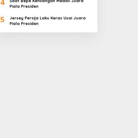
4
Saat Bepe Kehilangan Medali Juara
Piala Presiden
5
Jersey Persija Laku Keras Usai Juara
Piala Presiden