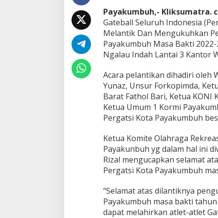
a
Payakumbuh,- Kliksumatra. 
i
Gateball Seluruh Indonesia (Per
P
Melantik Dan Mengukuhkan Pe
e
n
Payakumbuh Masa Bakti 2022-2
g
Ngalau Indah Lantai 3 Kantor 
u
r
Acara pelantikan dihadiri oleh
u
Yunaz, Unsur Forkopimda, Ket
s
P
Barat Fathol Bari, Ketua KONI
e
Ketua Umum 1 Kormi Payakumb
r
Pergatsi Kota Payakumbuh bes
g
a
Ketua Komite Olahraga Rekreas
t
s
Payakunbuh yg dalam hal ini di
i
Rizal mengucapkan selamat at
,
Pergatsi Kota Payakumbuh mas
I
n
“Selamat atas dilantiknya peng
i
K
Payakumbuh masa bakti tahun
a
dapat melahirkan atlet-atlet G
t