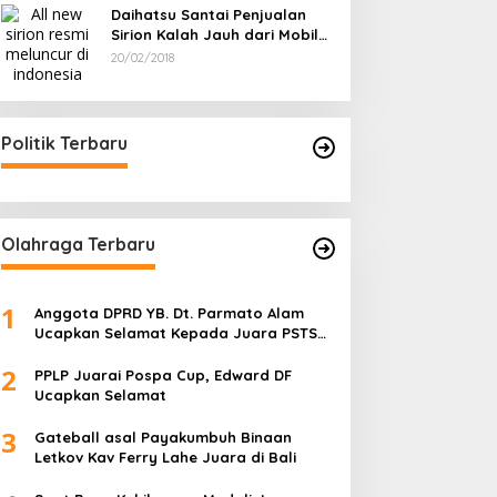
Daihatsu Santai Penjualan
Sirion Kalah Jauh dari Mobil
LCGC
20/02/2018
Politik Terbaru
Olahraga Terbaru
1
Anggota DPRD YB. Dt. Parmato Alam
Ucapkan Selamat Kepada Juara PSTS
Cup IV
2
PPLP Juarai Pospa Cup, Edward DF
Ucapkan Selamat
3
Gateball asal Payakumbuh Binaan
Letkov Kav Ferry Lahe Juara di Bali