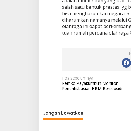
adalah momentum yang luar bia
salah satu bentuk prestasi yg 
bisa mengharumkan negara. Su
diharumkan namanya melalui G
olahraga ini dapat berkemban
tuan rumah perdana olahraga G
I
N
Pos sebelumnya
Pemko Payakumbuh Monitor
a
Pendritisbusian BBM Bersubsidi
v
i
g
Jangan Lewatkan
a
s