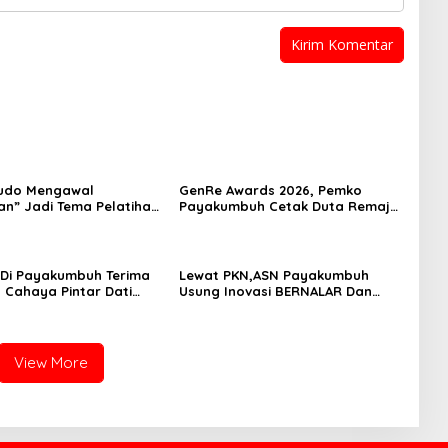
udo Mengawal
GenRe Awards 2026, Pemko
n” Jadi Tema Pelatihan
Payakumbuh Cetak Duta Remaja
ta Payakumbuh
Berkarakter
 Di Payakumbuh Terima
Lewat PKN,ASN Payakumbuh
 Cahaya Pintar Dati
Usung Inovasi BERNALAR Dan
Ekonomi Sirkular Sampah
View More