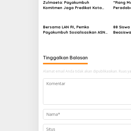
Zulmaeta: Payakumbuh
“Rang M
i
Komitmen Jaga Predikat Kota
Peradaba
p
Ber-Aksi
Adat Ko
o
Bersama LAN RI, Pemko
88 Siswa
s
Payakumbuh Sosialisasikan ASN
Beasiswa
Corporate University
YBM PLN
Tinggalkan Balasan
Alamat email Anda tidak akan dipublikasikan.
Ruas ya