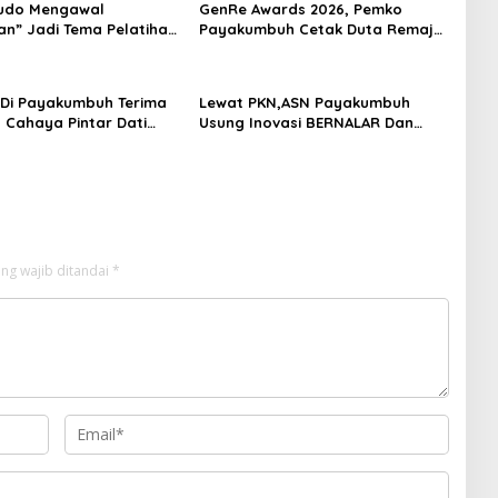
udo Mengawal
GenRe Awards 2026, Pemko
n” Jadi Tema Pelatihan
Payakumbuh Cetak Duta Remaja
ta Payakumbuh
Berkarakter
 Di Payakumbuh Terima
Lewat PKN,ASN Payakumbuh
 Cahaya Pintar Dati
Usung Inovasi BERNALAR Dan
Ekonomi Sirkular Sampah
ng wajib ditandai
*