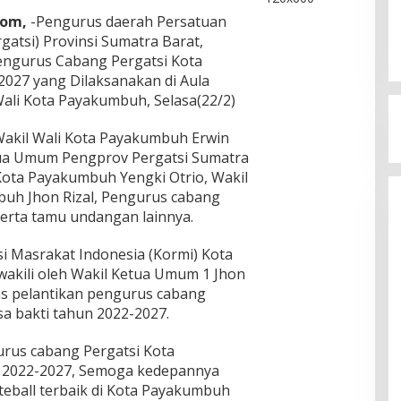
com,
-Pengurus daerah Persatuan
gatsi) Provinsi Sumatra Barat,
ngurus Cabang Pergatsi Kota
027 yang Dilaksanakan di Aula
Wali Kota Payakumbuh, Selasa(22/2)
 Wakil Wali Kota Payakumbuh Erwin
ua Umum Pengprov Pergatsi Sumatra
 Kota Payakumbuh Yengki Otrio, Wakil
uh Jhon Rizal, Pengurus cabang
erta tamu undangan lainnya.
i Masrakat Indonesia (Kormi) Kota
wakili oleh Wakil Ketua Umum 1 Jhon
as pelantikan pengurus cabang
a bakti tahun 2022-2027.
urus cabang Pergatsi Kota
 2022-2027, Semoga kedepannya
ateball terbaik di Kota Payakumbuh