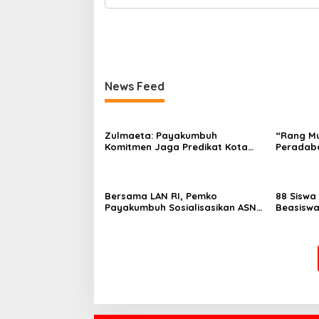
News Feed
Zulmaeta: Payakumbuh
“Rang M
Komitmen Jaga Predikat Kota
Peradaba
Ber-Aksi
Adat Ko
Bersama LAN RI, Pemko
88 Siswa
Payakumbuh Sosialisasikan ASN
Beasiswa
Corporate University
YBM PLN