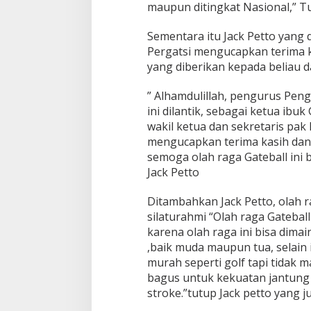
maupun ditingkat Nasional,” T
a
J
Sementara itu Jack Petto yang 
a
c
Pergatsi mengucapkan terima k
k
yang diberikan kepada beliau d
P
e
” Alhamdulillah, pengurus Pen
t
ini dilantik, sebagai ketua ibu
t
o
wakil ketua dan sekretaris pak
mengucapkan terima kasih dan
semoga olah raga Gateball ini bi
Jack Petto
Ditambahkan Jack Petto, olah r
silaturahmi “Olah raga Gatebal
karena olah raga ini bisa dim
,baik muda maupun tua, selain i
murah seperti golf tapi tidak ma
bagus untuk kekuatan jantung
stroke.”tutup Jack petto yang