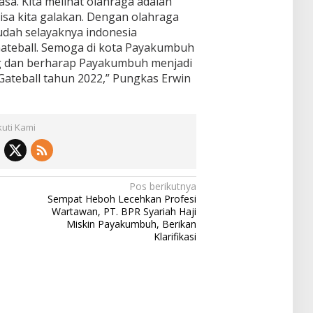
sa. Kita melihat olahraga adalah
bisa kita galakan. Dengan olahraga
dah selayaknya indonesia
ateball. Semoga di kota Payakumbuh
g dan berharap Payakumbuh menjadi
ateball tahun 2022,” Pungkas Erwin
kuti Kami
Pos berikutnya
Sempat Heboh Lecehkan Profesi
Wartawan, PT. BPR Syariah Haji
Miskin Payakumbuh, Berikan
Klarifikasi