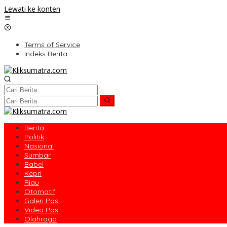
Lewati ke konten
Terms of Service
Indeks Berita
Berita
Politik
Nasional
Sumbar
Babel
Kepri
Riau
Otomatif
Galeri Pos
Video Pos
Olahraga