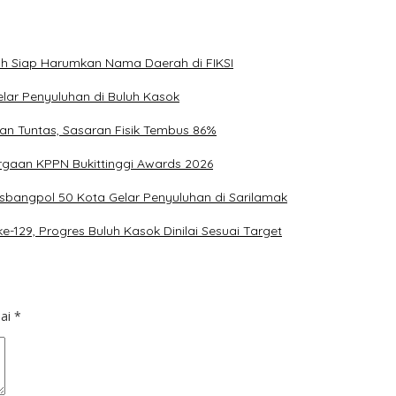
uh Siap Harumkan Nama Daerah di FIKSI
lar Penyuluhan di Buluh Kasok
an Tuntas, Sasaran Fisik Tembus 86%
argaan KPPN Bukittinggi Awards 2026
bangpol 50 Kota Gelar Penyuluhan di Sarilamak
29, Progres Buluh Kasok Dinilai Sesuai Target
dai
*