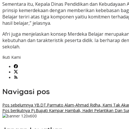
Sementara itu, Kepala Dinas Pendidikan dan Kebudayaan
prinsip kemerdekaan dengan memberikan kebebasan bagi s
Belajar teriri atas tiga komponen yaitiu komitmen terha
hasil belajar,” jelasnya.
Afri juga menjelaskan konsep Merdeka Belajar merupakan
kebutuhan dan tarakteristik peserta didik. Ia berharap 
sekolah.
Ikuti Kami
Navigasi pos
Pos sebelumnya
YB.DT.Parmato Alam-Ahmad Ridha, Kami Tak Akan 
Pos berikutnya
Pj.Bupati Kampar Hambali, Hadiri Pelantikan Dan Su