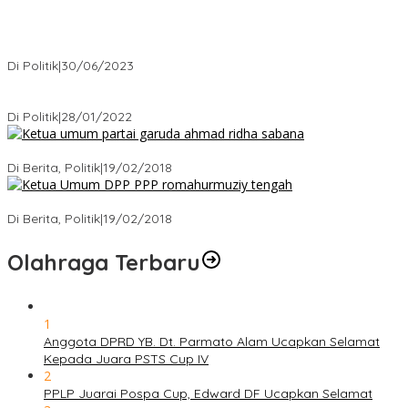
Presiden : RUU Perampasan Aset tergantung DPR
Di Politik
|
30/06/2023
Puan Maharani : Berantas Sindikat Mafia Pupuk Bersubsidi!.
Di Politik
|
28/01/2022
Ini Dia Hubungan Partai Garuda dengan Gerindra
Di Berita, Politik
|
19/02/2018
Strategi PPP Menangkan Duet Ganjar dan Gus Yasin
Di Berita, Politik
|
19/02/2018
Olahraga Terbaru
1
Anggota DPRD YB. Dt. Parmato Alam Ucapkan Selamat
Kepada Juara PSTS Cup IV
2
PPLP Juarai Pospa Cup, Edward DF Ucapkan Selamat