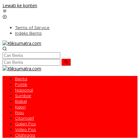
Lewati ke konten
Terms of Service
Indeks Berita
Berita
Politik
Nasional
Sumbar
Babel
Kepri
Riau
Otomatif
Galeri Pos
Video Pos
Olahraga