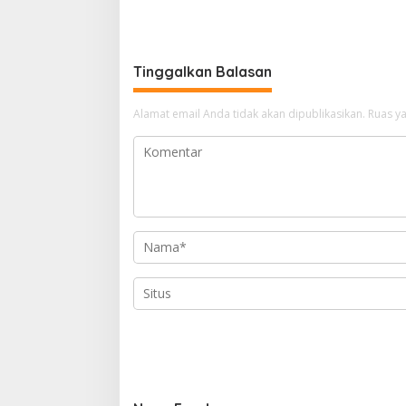
Belanja Daerah Rp821,5 Miliar
TopScore
Tinggalkan Balasan
Alamat email Anda tidak akan dipublikasikan.
Ruas ya