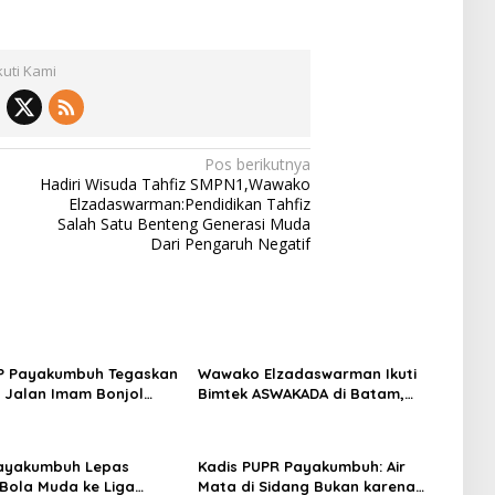
kuti Kami
Pos berikutnya
Hadiri Wisuda Tahfiz SMPN1,Wawako
Elzadaswarman:Pendidikan Tahfiz
Salah Satu Benteng Generasi Muda
Dari Pengaruh Negatif
PP Payakumbuh Tegaskan
Wawako Elzadaswarman Ikuti
di Jalan Imam Bonjol
Bimtek ASWAKADA di Batam,
Persuasif
Perkuat Tata Kelola
Pemerintahan dan Sinkronisasi
Kebijakan
ayakumbuh Lepas
Kadis PUPR Payakumbuh: Air
Bola Muda ke Liga
Mata di Sidang Bukan karena