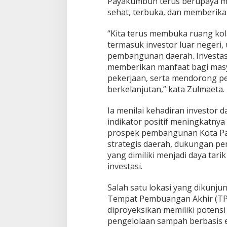
Payakumbuh terus berupaya men
a
sehat, terbuka, dan memberika
P
e
“Kita terus membuka ruang kol
l
termasuk investor luar negeri
u
a
pembangunan daerah. Investa
n
memberikan manfaat bagi mas
g
pekerjaan, serta mendorong p
D
berkelanjutan,” kata Zulmaeta.
e
n
g
Ia menilai kehadiran investor d
a
indikator positif meningkatny
n
prospek pembangunan Kota Pa
I
strategis daerah, dukungan pe
n
yang dimiliki menjadi daya tar
v
e
investasi.
s
t
Salah satu lokasi yang dikunju
o
Tempat Pembuangan Akhir (TP
r
diproyeksikan memiliki potens
I
n
pengelolaan sampah berbasis e