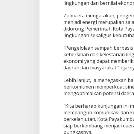
d
lingkungan dan bernilai ekono
i
a
Zulmaeta mengatakan, penge
D
menjadi energi merupakan sala
a
n
didorong Pemerintah Kota Pa
M
lingkungan sekaligus kebutuha
a
l
“Pengelolaan sampah berbasis
a
kebersihan dan kelestarian ling
y
s
ekonomi yang dapat memberika
i
daerah dan masyarakat,” ujarny
a
Lebih lanjut, ia menegaskan 
berkomitmen memperkuat sine
mengoptimalkan potensi daerah
“Kita berharap kunjungan ini m
membangun komunikasi dan ker
berkelanjutan. Kota Payakumbu
siap berkembang menjadi daerah
pungkasnya.