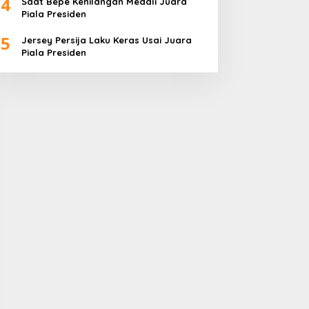
4
Saat Bepe Kehilangan Medali Juara
Piala Presiden
5
Jersey Persija Laku Keras Usai Juara
Piala Presiden