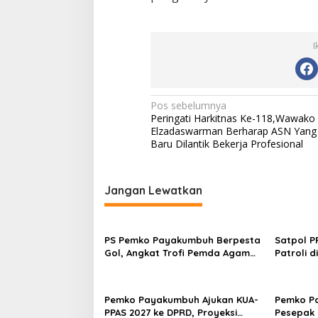
I
N
Pos sebelumnya
Peringati Harkitnas Ke-118,Wawako
a
Elzadaswarman Berharap ASN Yang
v
Baru Dilantik Bekerja Profesional
i
g
Jangan Lewatkan
a
s
PS Pemko Payakumbuh Berpesta
Satpol 
i
Gol, Angkat Trofi Pemda Agam
Patroli 
p
Cup II Usai Gilas Pemda Pasaman
Bersifat 
4-0
o
Pemko Payakumbuh Ajukan KUA-
Pemko P
s
PPAS 2027 ke DPRD, Proyeksi
Pesepak 