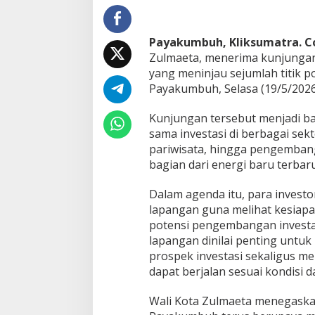
I
n
v
Payakumbuh, Kliksumatra. 
e
Zulmaeta, menerima kunjungan 
s
yang meninjau sejumlah titik po
t
a
Payakumbuh, Selasa (19/5/2026
s
i
Kunjungan tersebut menjadi ba
,
sama investasi di berbagai sekt
W
pariwisata, hingga pengembang
a
k
bagian dari energi baru terbar
o
Z
Dalam agenda itu, para investo
u
lapangan guna melihat kesiapan
l
potensi pengembangan investa
m
a
lapangan dinilai penting untu
e
prospek investasi sekaligus 
t
dapat berjalan sesuai kondisi 
a
B
Wali Kota Zulmaeta menegask
u
k