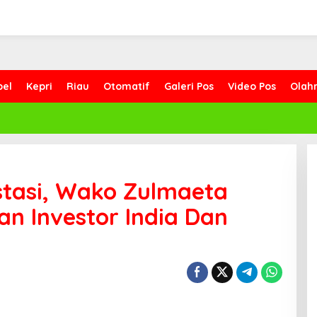
bel
Kepri
Riau
Otomatif
Galeri Pos
Video Pos
Olah
estasi, Wako Zulmaeta
n Investor India Dan