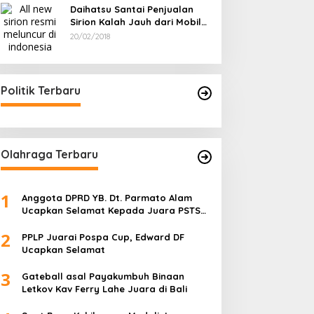
Daihatsu Santai Penjualan
Sirion Kalah Jauh dari Mobil
LCGC
20/02/2018
Politik Terbaru
Olahraga Terbaru
1
Anggota DPRD YB. Dt. Parmato Alam
Ucapkan Selamat Kepada Juara PSTS
Cup IV
2
PPLP Juarai Pospa Cup, Edward DF
Ucapkan Selamat
3
Gateball asal Payakumbuh Binaan
Letkov Kav Ferry Lahe Juara di Bali