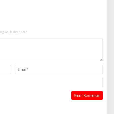
 Nasional
Tekanan, tetapi Perjuangan
Bangun Pasar
ng wajib ditandai
*