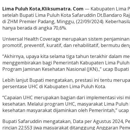
Lima Puluh Kota,Kliksumatra. Com
— Kabupaten Lima Pul
setelah Bupati Lima Puluh Kota Safaruddin Dt.Bandaro Ra
di ZHM Premier Padang, Minggu, (22/09/2024). Keberhasila
hanya berada di angka 70,6%.
Universal Health Coverage merupakan sistem penjaminan 
promotif, preventif, kuratif, dan rehabilitatif, bermutu de
“Akhirnya, upaya kita selama tiga tahun terakhir dalam 
menggembirakan bagi Pemerintah Kabupaten Lima Puluh 
Program Jaminan Kesehatan Nasional (JKN).,” ucap Bupati 
Lebih lanjut Bupati mengatakan, prestasi ini tentu meru
persentase UHC di Kabupaten Lima Puluh Kota.
“Capaian UHC merupakan bagian dari implementasi visi m
kesehatan. Melalui program UHC, masyarakat Lima Puluh 
kesehatan masyarakat dijaminkan oleh Pemerintah,” ucap 
Bupati Safaruddin mengatakan, Data per Agustus 2024, P
rincian 22.553 jiwa masyarakat ditanggung Anggaran Pem