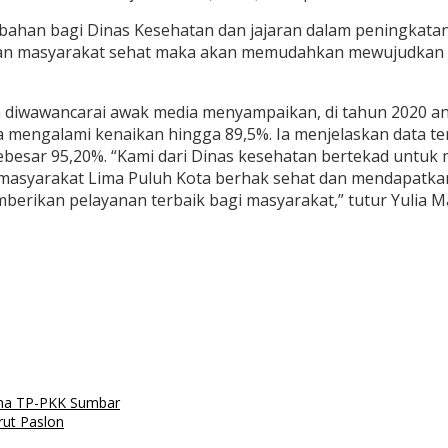
tambahan bagi Dinas Kesehatan dan jajaran dalam peningkat
an masyarakat sehat maka akan memudahkan mewujudkan L
ka diwawancarai awak media menyampaikan, di tahun 2020 a
ga mengalami kenaikan hingga 89,5%. Ia menjelaskan data t
sebesar 95,20%. “Kami dari Dinas kesehatan bertekad untu
masyarakat Lima Puluh Kota berhak sehat dan mendapatkan 
erikan pelayanan terbaik bagi masyarakat,” tutur Yulia M
ama TP-PKK Sumbar
ut Paslon