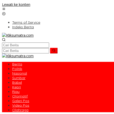
Lewati ke konten
Terms of Service
Indeks Berita
Berita
Politik
Nasional
Sumbar
Babel
Kepri
Riau
Otomatif
Galeri Pos
Video Pos
Olahraga