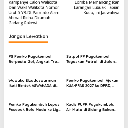
a
Kampanye Calon Walikota
Lomba Memancing Ikan
v
Dan Wakil Walikota Nomor
Larangan Lubuak Tapian
Urut 5 YB.Dt.Parmato Alam-
Kudo, Ini Jadwalnya
i
Ahmad Ridha Dirumah
Gadang Rakewi
g
a
Jangan Lewatkan
s
i
p
PS Pemko Payakumbuh
Satpol PP Payakumbuh
Berpesta Gol, Angkat Trofi
Tegaskan Patroli di Jalan
o
Pemda Agam Cup II Usai
Imam Bonjol Bersifat
s
Gilas Pemda Pasaman 4-0
Persuasif
Wawako Elzadaswarman
Pemko Payakumbuh Ajukan
Ikuti Bimtek ASWAKADA di
KUA-PPAS 2027 ke DPRD,
Batam, Perkuat Tata Kelola
Proyeksi Belanja Daerah
Pemerintahan dan
Rp821,5 Miliar
Sinkronisasi Kebijakan
Pemko Payakumbuh Lepas
Kadis PUPR Payakumbuh:
Pesepak Bola Muda ke Liga
Air Mata di Sidang Bukan
TopScore Nasional
karena Tekanan, tetapi
Perjuangan Bangun Pasar