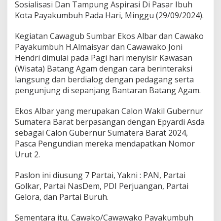
Sosialisasi Dan Tampung Aspirasi Di Pasar Ibuh
r
Kota Payakumbuh Pada Hari, Minggu (29/09/2024).
D
a
n
Kegiatan Cawagub Sumbar Ekos Albar dan Cawako
C
Payakumbuh H.Almaisyar dan Cawawako Joni
a
Hendri dimulai pada Pagi hari menyisir Kawasan
l
(Wisata) Batang Agam dengan cara berinteraksi
o
n
langsung dan berdialog dengan pedagang serta
W
pengunjung di sepanjang Bantaran Batang Agam.
a
k
Ekos Albar yang merupakan Calon Wakil Gubernur
o
Sumatera Barat berpasangan dengan Epyardi Asda
d
a
sebagai Calon Gubernur Sumatera Barat 2024,
n
Pasca Pengundian mereka mendapatkan Nomor
W
Urut 2.
a
w
Paslon ini diusung 7 Partai, Yakni : PAN, Partai
a
k
Golkar, Partai NasDem, PDI Perjuangan, Partai
o
Gelora, dan Partai Buruh.
P
a
Sementara itu, Cawako/Cawawako Payakumbuh
y