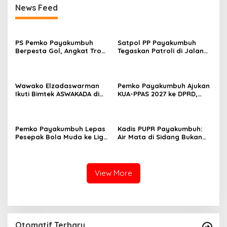
News Feed
PS Pemko Payakumbuh
Satpol PP Payakumbuh
Berpesta Gol, Angkat Trofi
Tegaskan Patroli di Jalan
Pemda Agam Cup II Usai
Imam Bonjol Bersifat
Gilas Pemda Pasaman 4-0
Persuasif
Wawako Elzadaswarman
Pemko Payakumbuh Ajukan
Ikuti Bimtek ASWAKADA di
KUA-PPAS 2027 ke DPRD,
Batam, Perkuat Tata Kelola
Proyeksi Belanja Daerah
Pemerintahan dan
Rp821,5 Miliar
Sinkronisasi Kebijakan
Pemko Payakumbuh Lepas
Kadis PUPR Payakumbuh:
Pesepak Bola Muda ke Liga
Air Mata di Sidang Bukan
TopScore Nasional
karena Tekanan, tetapi
Perjuangan Bangun Pasar
View More
Otomatif Terbaru