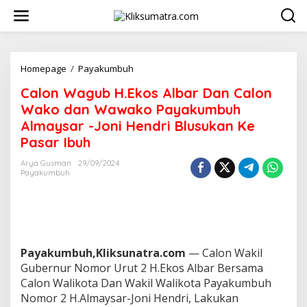
L
e
w
a
t
i
Homepage
/
Payakumbuh
C
k
a
Calon Wagub H.Ekos Albar Dan Calon
e
l
k
o
Wako dan Wawako Payakumbuh
o
n
Almaysar -Joni Hendri Blusukan Ke
n
W
Pasar Ibuh
t
a
e
g
Arya Gusman
29/09/2024
n
u
Payakumbuh
b
H
.
E
k
o
Payakumbuh,Kliksunatra.com
— Calon Wakil
s
A
Gubernur Nomor Urut 2 H.Ekos Albar Bersama
l
Calon Walikota Dan Wakil Walikota Payakumbuh
b
Nomor 2 H.Almaysar-Joni Hendri, Lakukan
a