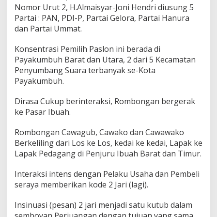
Nomor Urut 2, H.Almaisyar-Joni Hendri diusung 5
a
k
Partai : PAN, PDI-P, Partai Gelora, Partai Hanura
u
dan Partai Ummat.
m
b
Konsentrasi Pemilih Paslon ini berada di
u
Payakumbuh Barat dan Utara, 2 dari 5 Kecamatan
h
A
Penyumbang Suara terbanyak se-Kota
l
Payakumbuh.
m
a
Dirasa Cukup berinteraksi, Rombongan bergerak
y
ke Pasar Ibuah.
s
a
r
Rombongan Cawagub, Cawako dan Cawawako
-
Berkeliling dari Los ke Los, kedai ke kedai, Lapak ke
J
Lapak Pedagang di Penjuru Ibuah Barat dan Timur.
o
n
i
Interaksi intens dengan Pelaku Usaha dan Pembeli
H
seraya memberikan kode 2 Jari (lagi).
e
n
Insinuasi (pesan) 2 jari menjadi satu kutub dalam
d
semboyan Perjuangan dengan tujuan yang sama,
r