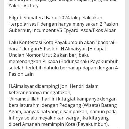
i
Yakni : Victory.
B
l
Pilgub Sumatera Barat 2024 tak pelak akan
u
“terpolarisasi” dengan hanya menyisakan 2 Paslon
s
Gubernur, Incumbent VS Epyardi Asda/Ekos Albar.
u
k
a
Lalu Kontestasi Kota Payakumbuh akan “badarai-
n
darai” dengan 5 Paslon, H.Almaisyar-JH dapat
K
Undian Nomor Urut 2 akan berjibaku
e
memenangkan Pilkada (Badunsanak) Payakumbuh
P
a
setelah terlebih dahulu berhadap-dapan dengan 4
s
Paslon Lain.
a
r
H.Almaisyar didampingi Joni Hendri dalam
I
keterangannya mengatakan,
b
u
“Alhamdulillah, hari ini kita giat kampanye dengan
h
bersilaturahmi dengan Pedagang (Wisata) Batang
Agam, banyak hal yang disampaikan, namun pada
intinya selalu meyakinkan warga jika kita yang
diberi Amanah memimpin Kota (Payakumbuh),