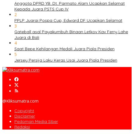
Anggota DPRD YB. Dt. Parmato Alam Ucapkan Selamat
Kepada Juara PSTS Cup IV
2
PPLP Juarai Pospa Cup, Edward DF Ucapkan Selamat
3
Gateball asal Payakumbuh Binaan Letkov Kav Ferry Lahe
Juara di Bali
4
Saat Bepe Kehilangan Medali Juara Piala Presiden
5
Jersey Persija Laku Keras Usai Juara Piala Presiden
@Kliksumatra.com
Copyright
Disclaimer
Pedoman Media Siber
Redaksi