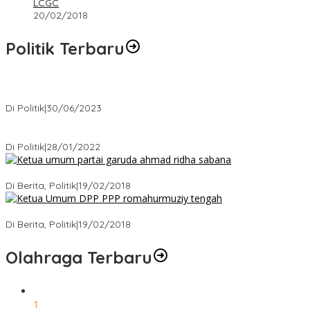
LCGC
20/02/2018
Politik Terbaru
Presiden : RUU Perampasan Aset tergantung DPR
Di Politik
|
30/06/2023
Puan Maharani : Berantas Sindikat Mafia Pupuk Bersubsidi!.
Di Politik
|
28/01/2022
Ini Dia Hubungan Partai Garuda dengan Gerindra
Di Berita, Politik
|
19/02/2018
Strategi PPP Menangkan Duet Ganjar dan Gus Yasin
Di Berita, Politik
|
19/02/2018
Olahraga Terbaru
1