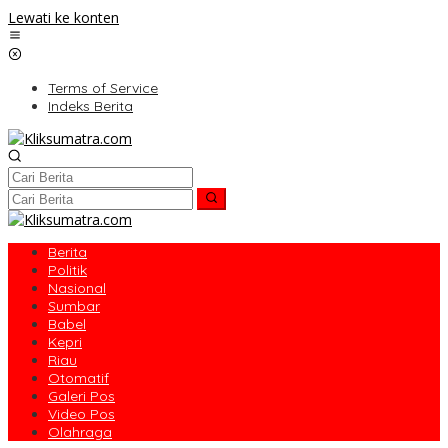
Lewati ke konten
Terms of Service
Indeks Berita
Berita
Politik
Nasional
Sumbar
Babel
Kepri
Riau
Otomatif
Galeri Pos
Video Pos
Olahraga