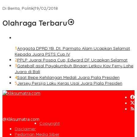
Strategi PPP Menangkan Duet Ganjar dan Gus Yasin
Di Berita, Politik
|
19/02/2018
Olahraga Terbaru
1
Anggota DPRD YB. Dt. Parmato Alam Ucapkan Selamat
Kepada Juara PSTS Cup IV
2
PPLP Juarai Pospa Cup, Edward DF Ucapkan Selamat
3
Gateball asal Payakumbuh Binaan Letkov Kav Ferry Lahe
Juara di Bali
4
Saat Bepe Kehilangan Medali Juara Piala Presiden
5
Jersey Persija Laku Keras Usai Juara Piala Presiden
@Kliksumatra.com
Copyright
Disclaimer
Pedoman Media Siber