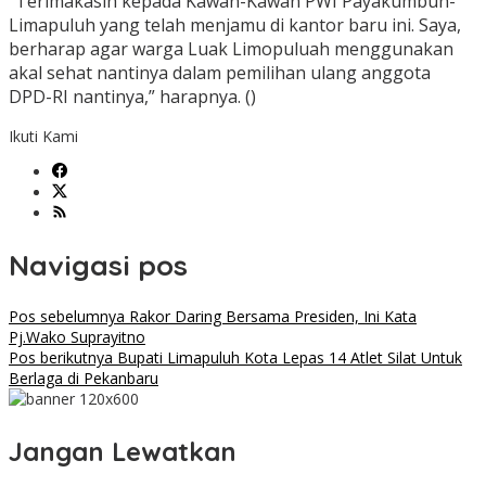
“Terimakasih kepada Kawan-Kawan PWI Payakumbuh-
Limapuluh yang telah menjamu di kantor baru ini. Saya,
berharap agar warga Luak Limopuluah menggunakan
akal sehat nantinya dalam pemilihan ulang anggota
DPD-RI nantinya,” harapnya. ()
Ikuti Kami
Navigasi pos
Pos sebelumnya
Rakor Daring Bersama Presiden, Ini Kata
Pj.Wako Suprayitno
Pos berikutnya
Bupati Limapuluh Kota Lepas 14 Atlet Silat Untuk
Berlaga di Pekanbaru
Jangan Lewatkan