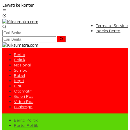
Lewati ke konten
Terms of Service
Indeks Berita
Berita
Politik
Nasional
Sumbar
Babel
Kepri
Riau
Otomatif
Galeri Pos
Video Pos
Olahraga
Berita Politik
Partai Politik